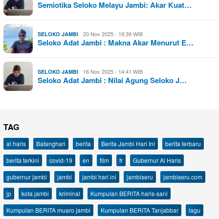
Semiotika Seloko Melayu Jambi: Akar Kuat…
20 Nov 2025 - 19:39 WIB
SELOKO JAMBI
Seloko Adat Jambi : Makna Akar Menurut E…
16 Nov 2025 - 14:41 WIB
SELOKO JAMBI
Seloko Adat Jambi : Nilai Agung Seloko J…
TAG
al haris
Batanghari
berita
Berita Jambi Hari Ini
berita terbaru
berita terkini
covid-19
en
film
fr
Gubernur Al Haris
gubernur jambi
jambi
jambi hari ini
jambiseru
jambiseru.com
jp
kota jambi
kriminal
Kumpulan BERITA haris-sani
Kumpulan BERITA muaro jambi
Kumpulan BERITA Tanjabbar
lagu