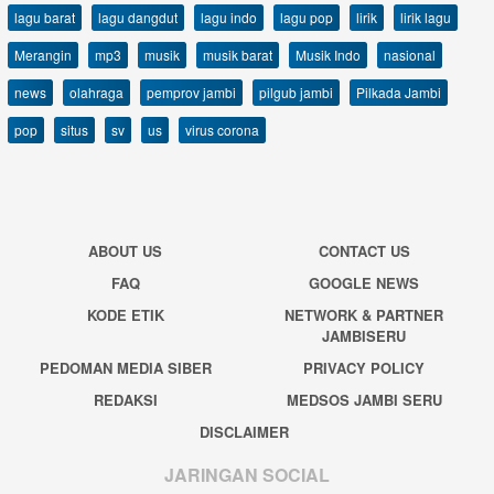
lagu barat
lagu dangdut
lagu indo
lagu pop
lirik
lirik lagu
Merangin
mp3
musik
musik barat
Musik Indo
nasional
news
olahraga
pemprov jambi
pilgub jambi
Pilkada Jambi
pop
situs
sv
us
virus corona
ABOUT US
CONTACT US
FAQ
GOOGLE NEWS
KODE ETIK
NETWORK & PARTNER
JAMBISERU
PEDOMAN MEDIA SIBER
PRIVACY POLICY
REDAKSI
MEDSOS JAMBI SERU
DISCLAIMER
JARINGAN SOCIAL