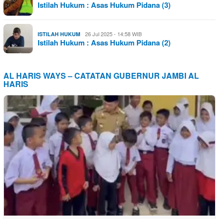
Istilah Hukum : Asas Hukum Pidana (3)
26 Jul 2025 - 14:58 WIB
ISTILAH HUKUM
Istilah Hukum : Asas Hukum Pidana (2)
AL HARIS WAYS – CATATAN GUBERNUR JAMBI AL
HARIS