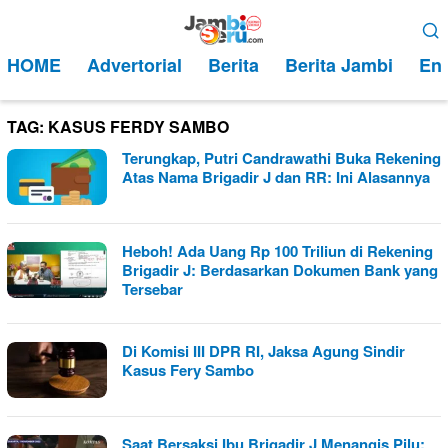
Loncat
Menu
ke
Mobile
HOME
Advertorial
Berita
Berita Jambi
Ent
konten
TAG:
KASUS FERDY SAMBO
Terungkap, Putri Candrawathi Buka Rekening
Atas Nama Brigadir J dan RR: Ini Alasannya
Heboh! Ada Uang Rp 100 Triliun di Rekening
Brigadir J: Berdasarkan Dokumen Bank yang
Tersebar
Di Komisi III DPR RI, Jaksa Agung Sindir
Kasus Fery Sambo
Saat Bersaksi Ibu Brigadir J Menangis Pilu: