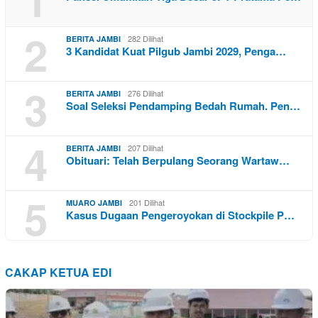
2
282 Dilihat
BERITA JAMBI
3 Kandidat Kuat Pilgub Jambi 2029, Penga…
3
276 Dilihat
BERITA JAMBI
Soal Seleksi Pendamping Bedah Rumah. Pen…
4
207 Dilihat
BERITA JAMBI
Obituari: Telah Berpulang Seorang Wartaw…
5
201 Dilihat
MUARO JAMBI
Kasus Dugaan Pengeroyokan di Stockpile P…
CAKAP KETUA EDI