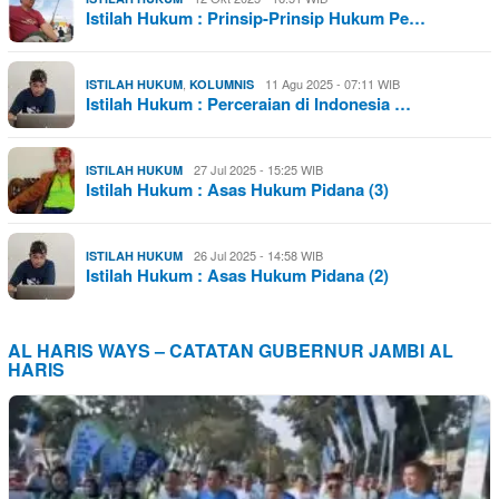
Istilah Hukum : Prinsip-Prinsip Hukum Pe…
,
11 Agu 2025 - 07:11 WIB
ISTILAH HUKUM
KOLUMNIS
Istilah Hukum : Perceraian di Indonesia …
27 Jul 2025 - 15:25 WIB
ISTILAH HUKUM
Istilah Hukum : Asas Hukum Pidana (3)
26 Jul 2025 - 14:58 WIB
ISTILAH HUKUM
Istilah Hukum : Asas Hukum Pidana (2)
AL HARIS WAYS – CATATAN GUBERNUR JAMBI AL
HARIS