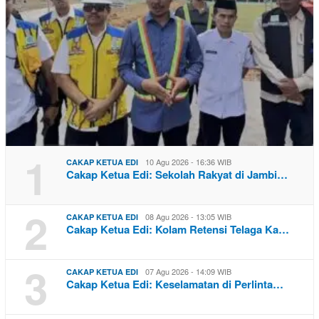
1
10 Agu 2026 - 16:36 WIB
CAKAP KETUA EDI
Cakap Ketua Edi: Sekolah Rakyat di Jambi…
2
08 Agu 2026 - 13:05 WIB
CAKAP KETUA EDI
Cakap Ketua Edi: Kolam Retensi Telaga Ka…
3
07 Agu 2026 - 14:09 WIB
CAKAP KETUA EDI
Cakap Ketua Edi: Keselamatan di Perlinta…