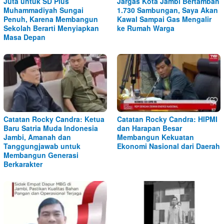
Juta untuk SD Plus
Jargas Kota Jambi Bertambah
Muhammadiyah Sungai
1.730 Sambungan, Saya Akan
Penuh, Karena Membangun
Kawal Sampai Gas Mengalir
Sekolah Berarti Menyiapkan
ke Rumah Warga
Masa Depan
Catatan Rocky Candra: Ketua
Catatan Rocky Candra: HIPMI
Baru Satria Muda Indonesia
dan Harapan Besar
Jambi, Amanah dan
Membangun Kekuatan
Tanggungjawab untuk
Ekonomi Nasional dari Daerah
Membangun Generasi
Berkarakter