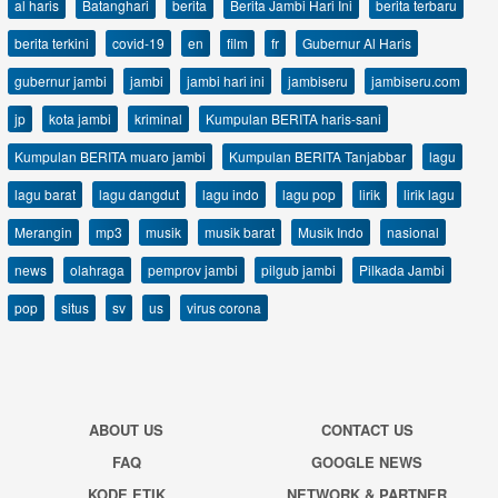
al haris
Batanghari
berita
Berita Jambi Hari Ini
berita terbaru
berita terkini
covid-19
en
film
fr
Gubernur Al Haris
gubernur jambi
jambi
jambi hari ini
jambiseru
jambiseru.com
jp
kota jambi
kriminal
Kumpulan BERITA haris-sani
Kumpulan BERITA muaro jambi
Kumpulan BERITA Tanjabbar
lagu
lagu barat
lagu dangdut
lagu indo
lagu pop
lirik
lirik lagu
Merangin
mp3
musik
musik barat
Musik Indo
nasional
news
olahraga
pemprov jambi
pilgub jambi
Pilkada Jambi
pop
situs
sv
us
virus corona
ABOUT US
CONTACT US
FAQ
GOOGLE NEWS
KODE ETIK
NETWORK & PARTNER