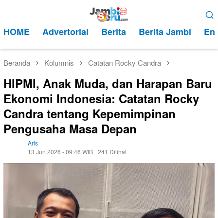
Loncat
Menu
ke
Mobile
HOME
Advertorial
Berita
Berita Jambi
Ent
konten
Beranda
Kolumnis
Catatan Rocky Candra
HIPMI, Anak Muda, dan Harapan Baru
Ekonomi Indonesia: Catatan Rocky
Candra tentang Kepemimpinan
Pengusaha Masa Depan
Aris
13 Jun 2026 - 09:46 WIB
241 Dilihat