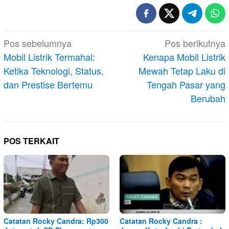
Navigasi
Pos sebelumnya
Pos berikutnya
pos
Mobil Listrik Termahal:
Kenapa Mobil Listrik
Ketika Teknologi, Status,
Mewah Tetap Laku di
dan Prestise Bertemu
Tengah Pasar yang
Berubah
POS TERKAIT
Catatan Rocky Candra: Rp300
Catatan Rocky Candra :