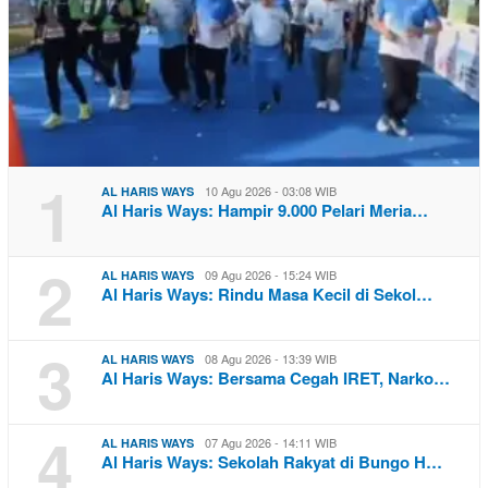
1
10 Agu 2026 - 03:08 WIB
AL HARIS WAYS
Al Haris Ways: Hampir 9.000 Pelari Meria…
2
09 Agu 2026 - 15:24 WIB
AL HARIS WAYS
Al Haris Ways: Rindu Masa Kecil di Sekol…
3
08 Agu 2026 - 13:39 WIB
AL HARIS WAYS
Al Haris Ways: Bersama Cegah IRET, Narko…
4
07 Agu 2026 - 14:11 WIB
AL HARIS WAYS
Al Haris Ways: Sekolah Rakyat di Bungo H…