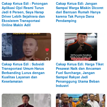
Cakap Ketua Edi : Potongan
Cakap Ketua Edi: Jangan
Aplikasi Ojol Resmi Turun
Sampai Warga Miskin Dicoret
Jadi 8 Persen, Saya Harap
dari Bantuan Rumah Hanya
Driver Lebih Sejahtera dan
karena Tak Punya Dana
Ekosistem Transportasi
Pendamping
Online Makin Adil
Cakap Ketua Edi : Subsidi
Cakap Ketua Edi: Harga Tiket
Transportasi Umum Harus
Pesawat Naik dan Ancaman
Berbanding Lurus dengan
Fuel Surcharge, Jangan
Kualitas Layanan dan
Sampai Rakyat Jadi
Keselamatan
Penanggung Utama Beban
Industri