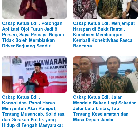
Cakap Ketua Edi : Potongan
Cakap Ketua Edi: Menjemput
Aplikasi Ojol Turun Jadi 8
Harapan di Bukit Rantai,
Persen, Saya Percaya Negara
Komitmen Membangun
Tidak Boleh Membiarkan
Kembali Konektivitas Pasca
Driver Berjuang Sendiri
Bencana
Cakap Ketua Edi :
Cakap Ketua Edi: Jalan
Konsolidasi Partai Harus
Mendalo Bukan Lagi Sekadar
Menyentuh Akar Rumput,
Jalur Lalu Lintas, Tapi
Tentang Musancab, Soliditas,
Tentang Keselamatan dan
dan Gerakan Politik yang
Masa Depan Jambi
Hidup di Tengah Masyarakat