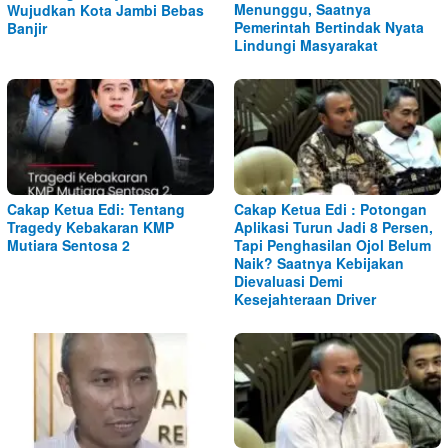
Menunggu, Saatnya
Wujudkan Kota Jambi Bebas
Pemerintah Bertindak Nyata
Banjir
Lindungi Masyarakat
Cakap Ketua Edi: Tentang
Cakap Ketua Edi : Potongan
Tragedy Kebakaran KMP
Aplikasi Turun Jadi 8 Persen,
Mutiara Sentosa 2
Tapi Penghasilan Ojol Belum
Naik? Saatnya Kebijakan
Dievaluasi Demi
Kesejahteraan Driver