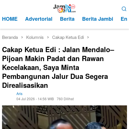
Loncat
Menu
ke
Mobile
HOME
Advertorial
Berita
Berita Jambi
Ent
konten
Beranda
Kolumnis
Cakap Ketua Edi
Cakap Ketua Edi : Jalan Mendalo–
Pijoan Makin Padat dan Rawan
Kecelakaan, Saya Minta
Pembangunan Jalur Dua Segera
Direalisasikan
Aris
04 Jul 2026 - 14:56 WIB
760 Dilihat