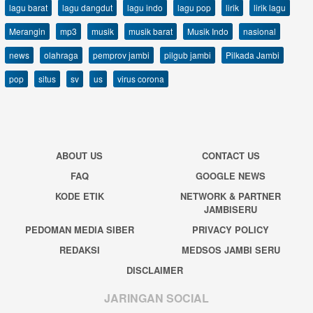
lagu barat
lagu dangdut
lagu indo
lagu pop
lirik
lirik lagu
Merangin
mp3
musik
musik barat
Musik Indo
nasional
news
olahraga
pemprov jambi
pilgub jambi
Pilkada Jambi
pop
situs
sv
us
virus corona
ABOUT US
CONTACT US
FAQ
GOOGLE NEWS
KODE ETIK
NETWORK & PARTNER
JAMBISERU
PEDOMAN MEDIA SIBER
PRIVACY POLICY
REDAKSI
MEDSOS JAMBI SERU
DISCLAIMER
JARINGAN SOCIAL