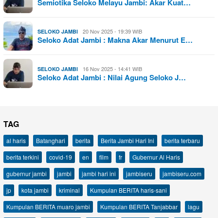
Semiotika Seloko Melayu Jambi: Akar Kuat…
20 Nov 2025 - 19:39 WIB
SELOKO JAMBI
Seloko Adat Jambi : Makna Akar Menurut E…
16 Nov 2025 - 14:41 WIB
SELOKO JAMBI
Seloko Adat Jambi : Nilai Agung Seloko J…
TAG
al haris
Batanghari
berita
Berita Jambi Hari Ini
berita terbaru
berita terkini
covid-19
en
film
fr
Gubernur Al Haris
gubernur jambi
jambi
jambi hari ini
jambiseru
jambiseru.com
jp
kota jambi
kriminal
Kumpulan BERITA haris-sani
Kumpulan BERITA muaro jambi
Kumpulan BERITA Tanjabbar
lagu