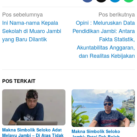
Navigasi
Pos sebelumnya
Pos berikutnya
pos
Ini Nama-nama Kepala
Opini : Meluruskan Data
Sekolah di Muaro Jambi
Pendidikan Jambi: Antara
yang Baru Dilantik
Fakta Statistik,
Akuntabilitas Anggaran,
dan Realitas Kebijakan
POS TERKAIT
Makna Simbolik Seloko Adat
Makna Simbolik Seloko
Melayu Jambi – Di Atas Tidak
Jambi: Petai Dak Boleh