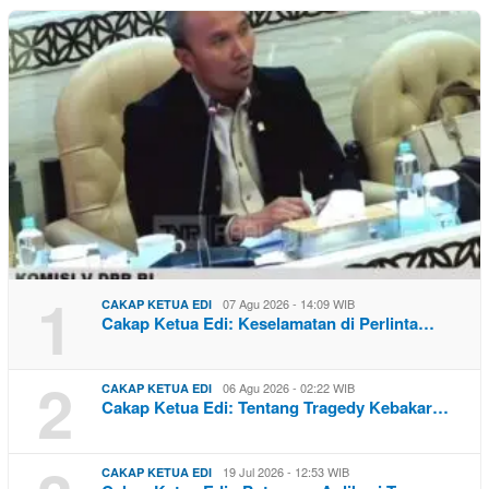
1
07 Agu 2026 - 14:09 WIB
CAKAP KETUA EDI
Cakap Ketua Edi: Keselamatan di Perlinta…
2
06 Agu 2026 - 02:22 WIB
CAKAP KETUA EDI
Cakap Ketua Edi: Tentang Tragedy Kebakar…
19 Jul 2026 - 12:53 WIB
CAKAP KETUA EDI