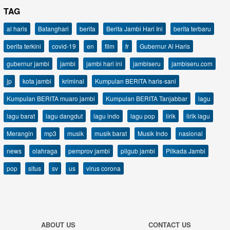
TAG
al haris
Batanghari
berita
Berita Jambi Hari Ini
berita terbaru
berita terkini
covid-19
en
film
fr
Gubernur Al Haris
gubernur jambi
jambi
jambi hari ini
jambiseru
jambiseru.com
jp
kota jambi
kriminal
Kumpulan BERITA haris-sani
Kumpulan BERITA muaro jambi
Kumpulan BERITA Tanjabbar
lagu
lagu barat
lagu dangdut
lagu indo
lagu pop
lirik
lirik lagu
Merangin
mp3
musik
musik barat
Musik Indo
nasional
news
olahraga
pemprov jambi
pilgub jambi
Pilkada Jambi
pop
situs
sv
us
virus corona
ABOUT US
CONTACT US