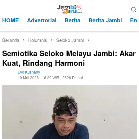
Loncat
Menu
ke
Mobile
HOME
Advertorial
Berita
Berita Jambi
Ent
konten
Beranda
Kolumnis
Seloko Jambi
Semiotika Seloko Melayu Jambi: Akar
Kuat, Rindang Harmoni
Evo Kusnady
19 Mei 2026 - 16:20 WIB
2626 Dilihat