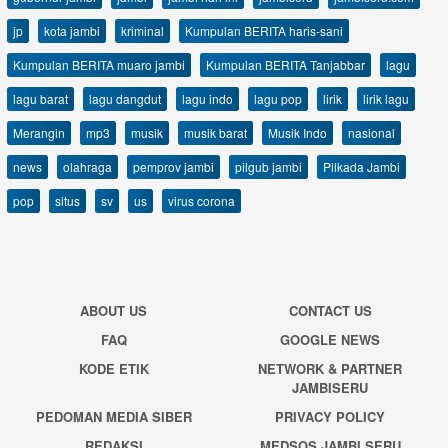
jp
kota jambi
kriminal
Kumpulan BERITA haris-sani
Kumpulan BERITA muaro jambi
Kumpulan BERITA Tanjabbar
lagu
lagu barat
lagu dangdut
lagu indo
lagu pop
lirik
lirik lagu
Merangin
mp3
musik
musik barat
Musik Indo
nasional
news
olahraga
pemprov jambi
pilgub jambi
Pilkada Jambi
pop
situs
sv
us
virus corona
ABOUT US
CONTACT US
FAQ
GOOGLE NEWS
KODE ETIK
NETWORK & PARTNER
JAMBISERU
PEDOMAN MEDIA SIBER
PRIVACY POLICY
REDAKSI
MEDSOS JAMBI SERU