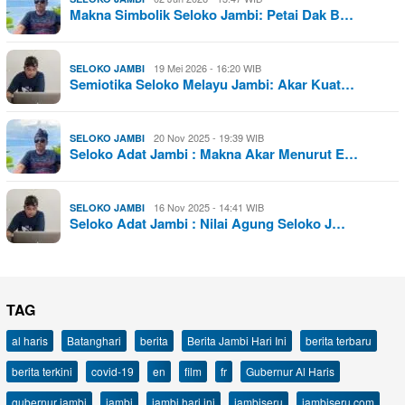
Makna Simbolik Seloko Jambi: Petai Dak B…
19 Mei 2026 - 16:20 WIB
SELOKO JAMBI
Semiotika Seloko Melayu Jambi: Akar Kuat…
20 Nov 2025 - 19:39 WIB
SELOKO JAMBI
Seloko Adat Jambi : Makna Akar Menurut E…
16 Nov 2025 - 14:41 WIB
SELOKO JAMBI
Seloko Adat Jambi : Nilai Agung Seloko J…
TAG
al haris
Batanghari
berita
Berita Jambi Hari Ini
berita terbaru
berita terkini
covid-19
en
film
fr
Gubernur Al Haris
gubernur jambi
jambi
jambi hari ini
jambiseru
jambiseru.com