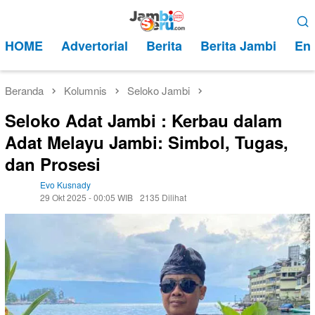
Loncat
Menu
ke
Mobile
HOME
Advertorial
Berita
Berita Jambi
Ent
konten
Beranda
Kolumnis
Seloko Jambi
Seloko Adat Jambi : Kerbau dalam
Adat Melayu Jambi: Simbol, Tugas,
dan Prosesi
Evo Kusnady
29 Okt 2025 - 00:05 WIB
2135 Dilihat