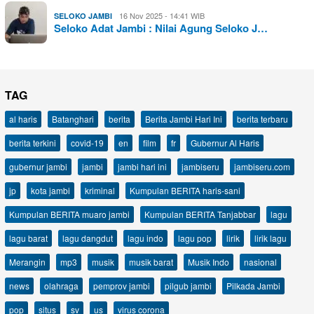
16 Nov 2025 - 14:41 WIB
SELOKO JAMBI
Seloko Adat Jambi : Nilai Agung Seloko J…
TAG
al haris
Batanghari
berita
Berita Jambi Hari Ini
berita terbaru
berita terkini
covid-19
en
film
fr
Gubernur Al Haris
gubernur jambi
jambi
jambi hari ini
jambiseru
jambiseru.com
jp
kota jambi
kriminal
Kumpulan BERITA haris-sani
Kumpulan BERITA muaro jambi
Kumpulan BERITA Tanjabbar
lagu
lagu barat
lagu dangdut
lagu indo
lagu pop
lirik
lirik lagu
Merangin
mp3
musik
musik barat
Musik Indo
nasional
news
olahraga
pemprov jambi
pilgub jambi
Pilkada Jambi
pop
situs
sv
us
virus corona