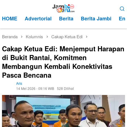
Loncat
Menu
ke
Mobile
HOME
Advertorial
Berita
Berita Jambi
Ent
konten
Beranda
Kolumnis
Cakap Ketua Edi
Cakap Ketua Edi: Menjemput Harapan
di Bukit Rantai, Komitmen
Membangun Kembali Konektivitas
Pasca Bencana
Aris
14 Mei 2026 - 09:16 WIB
528 Dilihat