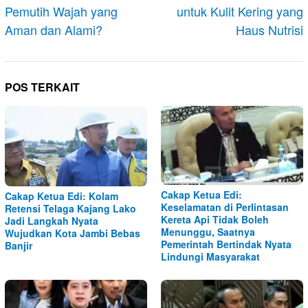
Pemutih Wajah yang
untuk Kulit Kering yang
Aman dan Alami?
Haus Nutrisi
POS TERKAIT
Cakap Ketua Edi:
Cakap Ketua Edi: Kolam
Keselamatan di Perlintasan
Retensi Telaga Kajang Lako
Kereta Api Tidak Boleh
Jadi Langkah Nyata
Menunggu, Saatnya
Wujudkan Kota Jambi Bebas
Pemerintah Bertindak Nyata
Banjir
Lindungi Masyarakat