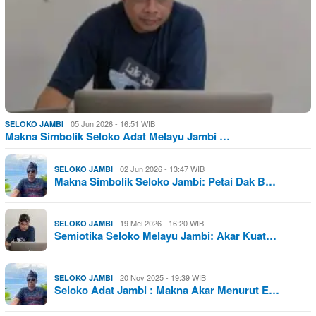
05 Jun 2026 - 16:51 WIB
SELOKO JAMBI
Makna Simbolik Seloko Adat Melayu Jambi …
02 Jun 2026 - 13:47 WIB
SELOKO JAMBI
Makna Simbolik Seloko Jambi: Petai Dak B…
19 Mei 2026 - 16:20 WIB
SELOKO JAMBI
Semiotika Seloko Melayu Jambi: Akar Kuat…
20 Nov 2025 - 19:39 WIB
SELOKO JAMBI
Seloko Adat Jambi : Makna Akar Menurut E…