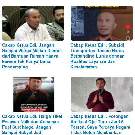
Cakap Ketua Edi: Jangan
Cakap Ketua Edi : Subsidi
Sampai Warga Miskin Dicoret
Transportasi Umum Harus
dari Bantuan Rumah Hanya
Berbanding Lurus dengan
karena Tak Punya Dana
Kualitas Layanan dan
Pendamping
Keselamatan
Cakap Ketua Edi: Harga Tiket
Cakap Ketua Edi : Potongan
Pesawat Naik dan Ancaman
Aplikasi Ojol Turun Jadi 8
Fuel Surcharge, Jangan
Persen, Saya Percaya Negara
Sampai Rakyat Jadi
Tidak Boleh Membiarkan