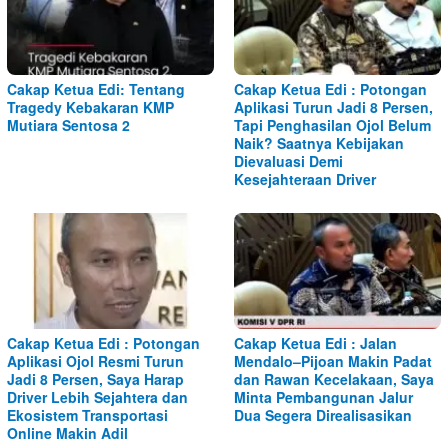
Cakap Ketua Edi: Tentang
Cakap Ketua Edi : Potongan
Tragedy Kebakaran KMP
Aplikasi Turun Jadi 8 Persen,
Mutiara Sentosa 2
Tapi Penghasilan Ojol Belum
Naik? Saatnya Kebijakan
Dievaluasi Demi
Kesejahteraan Driver
Cakap Ketua Edi : Potongan
Cakap Ketua Edi : Jalan
Aplikasi Ojol Resmi Turun
Mendalo–Pijoan Makin Padat
Jadi 8 Persen, Saya Harap
dan Rawan Kecelakaan, Saya
Driver Lebih Sejahtera dan
Minta Pembangunan Jalur
Ekosistem Transportasi
Dua Segera Direalisasikan
Online Makin Adil