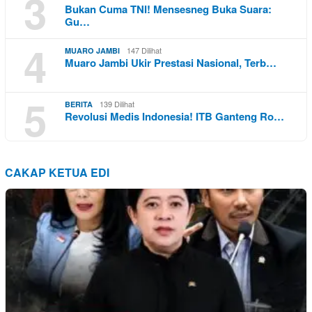
3
Bukan Cuma TNI! Mensesneg Buka Suara:
Gu…
4
147 Dilihat
MUARO JAMBI
Muaro Jambi Ukir Prestasi Nasional, Terb…
5
139 Dilihat
BERITA
Revolusi Medis Indonesia! ITB Ganteng Ro…
CAKAP KETUA EDI