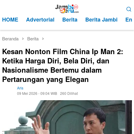
Loncat
Menu
ke
Mobile
HOME
Advertorial
Berita
Berita Jambi
Ent
konten
Beranda
Berita
Kesan Nonton Film China Ip Man 2:
Ketika Harga Diri, Bela Diri, dan
Nasionalisme Bertemu dalam
Pertarungan yang Elegan
Aris
09 Mei 2026 - 09:04 WIB
260 Dilihat