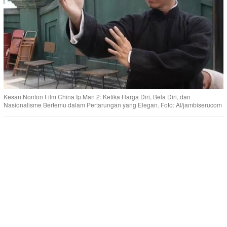
Kesan Nonton Film China Ip Man 2: Ketika Harga Diri, Bela Diri, dan
Nasionalisme Bertemu dalam Pertarungan yang Elegan. Foto: AI/jambiserucom