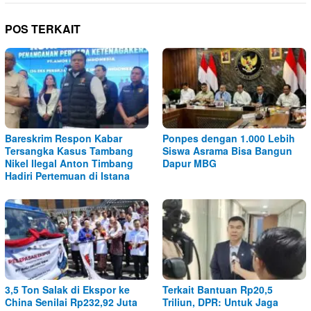
POS TERKAIT
Bareskrim Respon Kabar
Ponpes dengan 1.000 Lebih
Tersangka Kasus Tambang
Siswa Asrama Bisa Bangun
Nikel Ilegal Anton Timbang
Dapur MBG
Hadiri Pertemuan di Istana
3,5 Ton Salak di Ekspor ke
Terkait Bantuan Rp20,5
China Senilai Rp232,92 Juta
Triliun, DPR: Untuk Jaga