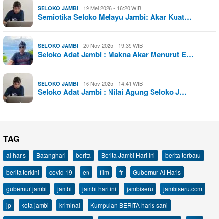
19 Mei 2026 - 16:20 WIB
SELOKO JAMBI
Semiotika Seloko Melayu Jambi: Akar Kuat…
20 Nov 2025 - 19:39 WIB
SELOKO JAMBI
Seloko Adat Jambi : Makna Akar Menurut E…
16 Nov 2025 - 14:41 WIB
SELOKO JAMBI
Seloko Adat Jambi : Nilai Agung Seloko J…
TAG
al haris
Batanghari
berita
Berita Jambi Hari Ini
berita terbaru
berita terkini
covid-19
en
film
fr
Gubernur Al Haris
gubernur jambi
jambi
jambi hari ini
jambiseru
jambiseru.com
jp
kota jambi
kriminal
Kumpulan BERITA haris-sani