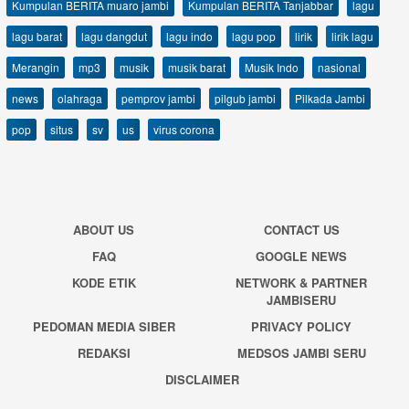
Kumpulan BERITA muaro jambi
Kumpulan BERITA Tanjabbar
lagu
lagu barat
lagu dangdut
lagu indo
lagu pop
lirik
lirik lagu
Merangin
mp3
musik
musik barat
Musik Indo
nasional
news
olahraga
pemprov jambi
pilgub jambi
Pilkada Jambi
pop
situs
sv
us
virus corona
ABOUT US
CONTACT US
FAQ
GOOGLE NEWS
KODE ETIK
NETWORK & PARTNER
JAMBISERU
PEDOMAN MEDIA SIBER
PRIVACY POLICY
REDAKSI
MEDSOS JAMBI SERU
DISCLAIMER