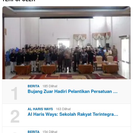
1
185 Dilihat
BERITA
Bujang Zuar Hadiri Pelantikan Persatuan …
2
163 Dilihat
AL HARIS WAYS
Al Haris Ways: Sekolah Rakyat Terintegra…
154 Dilihat
BERITA