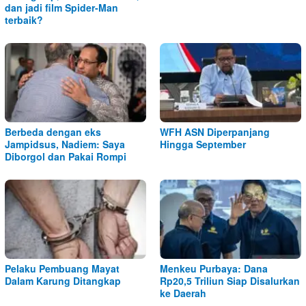
dan jadi film Spider-Man
terbaik?
Berbeda dengan eks
WFH ASN Diperpanjang
Jampidsus, Nadiem: Saya
Hingga September
Diborgol dan Pakai Rompi
Pelaku Pembuang Mayat
Menkeu Purbaya: Dana
Dalam Karung Ditangkap
Rp20,5 Triliun Siap Disalurkan
ke Daerah