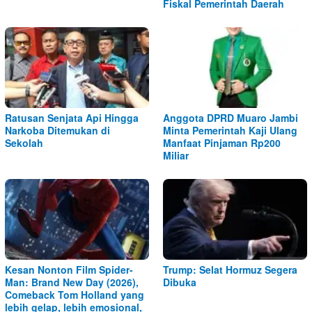
Fiskal Pemerintah Daerah
Ratusan Senjata Api Hingga
Anggota DPRD Muaro Jambi
Narkoba Ditemukan di
Minta Pemerintah Kaji Ulang
Sekolah
Manfaat Pinjaman Rp200
Miliar
Kesan Nonton Film Spider-
Trump: Selat Hormuz Segera
Man: Brand New Day (2026),
Dibuka
Comeback Tom Holland yang
lebih gelap, lebih emosional,