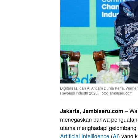
Digitalisasi dan AI Ancam Dunia Kerja, Wame
Revolusi Industri 2026. Foto: jambiserucom
– Wak
Jakarta, Jambiseru.com
menegaskan bahwa penguatan 
utama menghadapi gelombang be
Artificial Intelligence
(
AI
) yang 