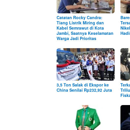
Catatan Rocky Candra:
Bare
Tiang Listrik Miring dan
Ters
Kabel Semrawut di Kota
Nike
Jambi, Saatnya Keselamatan
Hadi
Warga Jadi Prioritas
3,5 Ton Salak di Ekspor ke
Terk
China Senilai Rp232,92 Juta
Tril
Fisk