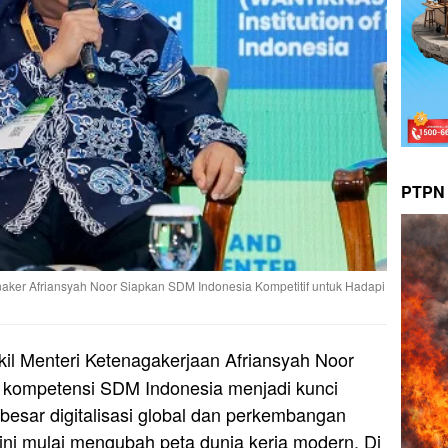
PTPN 
naker Afriansyah Noor Siapkan SDM Indonesia Kompetitif untuk Hadapi
il Menteri Ketenagakerjaan Afriansyah Noor
kompetensi SDM Indonesia menjadi kunci
sar digitalisasi global dan perkembangan
kini mulai mengubah peta dunia kerja modern. Di