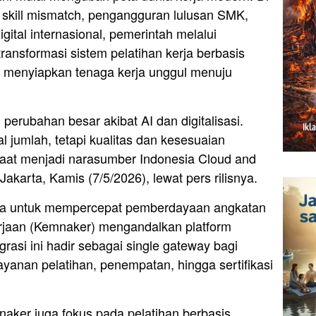
skill mismatch, pengangguran lulusan SMK,
gital internasional, pemerintah melalui
ansformasi sistem pelatihan kerja berbasis
k menyiapkan tenaga kerja unggul menuju
perubahan besar akibat AI dan digitalisasi.
l jumlah, tetapi kualitas dan kesesuaian
 saat menjadi narasumber Indonesia Cloud and
akarta, Kamis (7/5/2026), lewat pers rilisnya.
 untuk mempercepat pemberdayaan angkatan
rjaan (Kemnaker) mengandalkan platform
egrasi ini hadir sebagai single gateway bagi
anan pelatihan, penempatan, hingga sertifikasi
mnaker juga fokus pada pelatihan berbasis