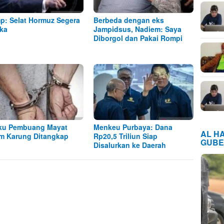
p: Selat Hormuz Segera
Berbeda dengan eks
ka
Jampidsus, Nadiem: Saya
Diborgol dan Pakai Rompi
ku Pembuang Mayat
Menkeu Purbaya: Dana
AL H
m Karung Ditangkap
Rp20,5 Triliun Siap
GUBE
Disalurkan ke Daerah