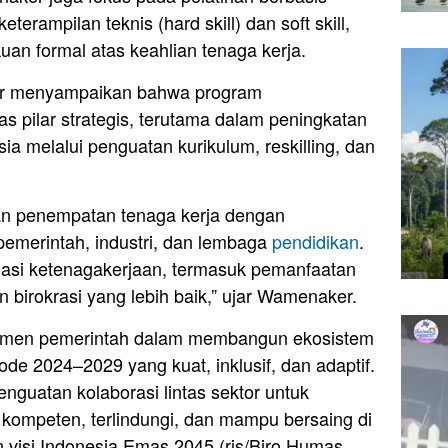
erampilan teknis (hard skill) dan soft skill,
kuan formal atas keahlian tenaga kerja.
r menyampaikan bahwa program
s pilar strategis, terutama dalam peningkatan
 melalui penguatan kurikulum, reskilling, dan
an penempatan tenaga kerja dengan
pemerintah, industri, dan lembaga
pendidikan
.
masi ketenagakerjaan, termasuk pemanfaatan
an birokrasi yang lebih baik,” ujar Wamenaker.
men pemerintah dalam membangun ekosistem
de 2024–2029 yang kuat, inklusif, dan adaptif.
enguatan kolaborasi lintas sektor untuk
 kompeten, terlindungi, dan mampu bersaing di
 visi Indonesia Emas 2045.(ris/Biro Humas