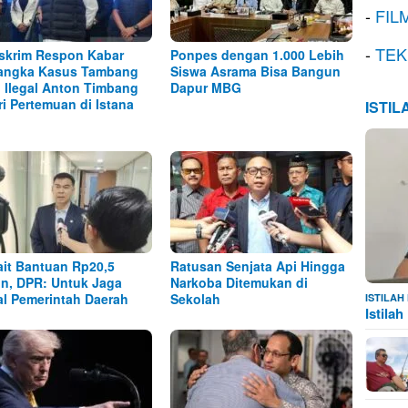
-
FIL
-
TEK
skrim Respon Kabar
Ponpes dengan 1.000 Lebih
angka Kasus Tambang
Siswa Asrama Bisa Bangun
l Ilegal Anton Timbang
Dapur MBG
ri Pertemuan di Istana
ISTI
ait Bantuan Rp20,5
Ratusan Senjata Api Hingga
iun, DPR: Untuk Jaga
Narkoba Ditemukan di
al Pemerintah Daerah
Sekolah
ISTILA
Istila