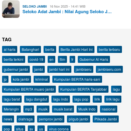
16 Nov 2025 - 14:41 WIB
SELOKO JAMBI
Seloko Adat Jambi : Nilai Agung Seloko J…
TAG
al haris
Batanghari
berita
Berita Jambi Hari Ini
berita terbaru
berita terkini
covid-19
en
film
fr
Gubernur Al Haris
gubernur jambi
jambi
jambi hari ini
jambiseru
jambiseru.com
jp
kota jambi
kriminal
Kumpulan BERITA haris-sani
Kumpulan BERITA muaro jambi
Kumpulan BERITA Tanjabbar
lagu
lagu barat
lagu dangdut
lagu indo
lagu pop
lirik
lirik lagu
Merangin
mp3
musik
musik barat
Musik Indo
nasional
news
olahraga
pemprov jambi
pilgub jambi
Pilkada Jambi
pop
situs
sv
us
virus corona