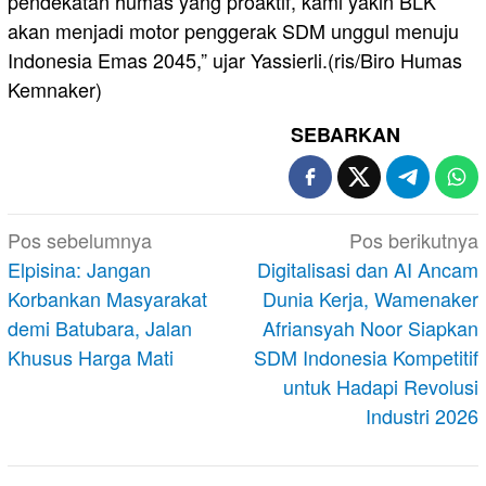
pendekatan humas yang proaktif, kami yakin BLK
akan menjadi motor penggerak SDM unggul menuju
Indonesia Emas 2045,” ujar Yassierli.(ris/Biro Humas
Kemnaker)
SEBARKAN
Navigasi
Pos sebelumnya
Pos berikutnya
pos
Elpisina: Jangan
Digitalisasi dan AI Ancam
Korbankan Masyarakat
Dunia Kerja, Wamenaker
demi Batubara, Jalan
Afriansyah Noor Siapkan
Khusus Harga Mati
SDM Indonesia Kompetitif
untuk Hadapi Revolusi
Industri 2026