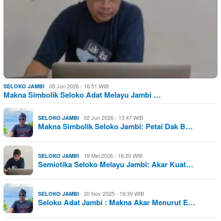
05 Jun 2026 - 16:51 WIB
SELOKO JAMBI
Makna Simbolik Seloko Adat Melayu Jambi …
02 Jun 2026 - 13:47 WIB
SELOKO JAMBI
Makna Simbolik Seloko Jambi: Petai Dak B…
19 Mei 2026 - 16:20 WIB
SELOKO JAMBI
Semiotika Seloko Melayu Jambi: Akar Kuat…
20 Nov 2025 - 19:39 WIB
SELOKO JAMBI
Seloko Adat Jambi : Makna Akar Menurut E…