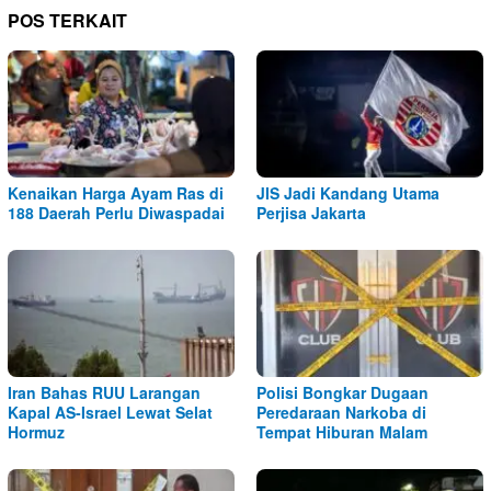
POS TERKAIT
Kenaikan Harga Ayam Ras di
JIS Jadi Kandang Utama
188 Daerah Perlu Diwaspadai
Perjisa Jakarta
Iran Bahas RUU Larangan
Polisi Bongkar Dugaan
Kapal AS-Israel Lewat Selat
Peredaraan Narkoba di
Hormuz
Tempat Hiburan Malam