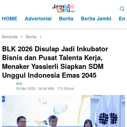
Loncat
Menu
ke
Mobile
HOME
Advertorial
Berita
Berita Jambi
Ent
konten
Beranda
Berita
BLK 2026 Disulap Jadi Inkubator
Bisnis dan Pusat Talenta Kerja,
Menaker Yassierli Siapkan SDM
Unggul Indonesia Emas 2045
Aris
09 Mei 2026 - 08:56 WIB
175 Dilihat