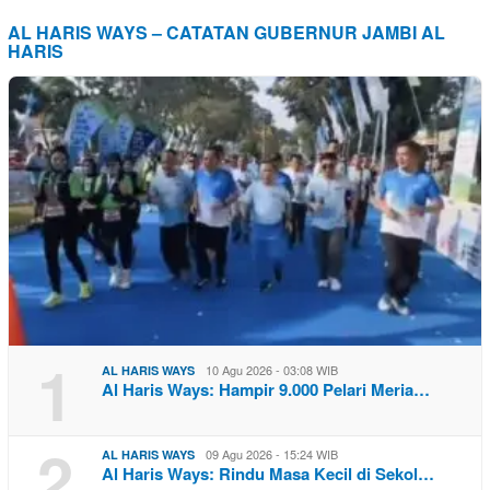
AL HARIS WAYS – CATATAN GUBERNUR JAMBI AL
HARIS
1
10 Agu 2026 - 03:08 WIB
AL HARIS WAYS
Al Haris Ways: Hampir 9.000 Pelari Meria…
2
09 Agu 2026 - 15:24 WIB
AL HARIS WAYS
Al Haris Ways: Rindu Masa Kecil di Sekol…