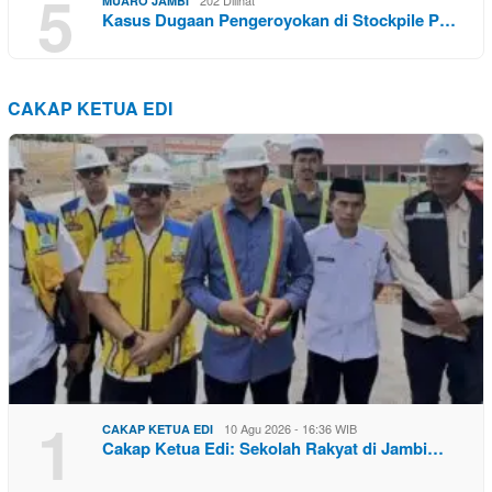
5
MUARO JAMBI
Kasus Dugaan Pengeroyokan di Stockpile P…
CAKAP KETUA EDI
1
10 Agu 2026 - 16:36 WIB
CAKAP KETUA EDI
Cakap Ketua Edi: Sekolah Rakyat di Jambi…