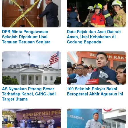
DPR Minta Pengawasan
Data Pajak dan Aset Daerah
Sekolah Diperkuat Usai
Aman, Usai Kebakaran di
Temuan Ratusan Senjata
Gedung Bapenda
AS Nyatakan Perang Besar
100 Sekolah Rakyat Bakal
Terhadap Kartel, CJNG Jadi
Beroperasi Akhir Agustus Ini
Target Utama