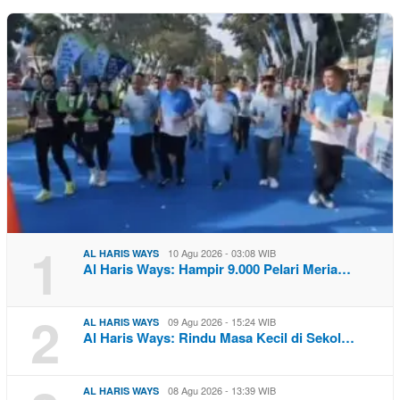
1
10 Agu 2026 - 03:08 WIB
AL HARIS WAYS
Al Haris Ways: Hampir 9.000 Pelari Meria…
2
09 Agu 2026 - 15:24 WIB
AL HARIS WAYS
Al Haris Ways: Rindu Masa Kecil di Sekol…
08 Agu 2026 - 13:39 WIB
AL HARIS WAYS