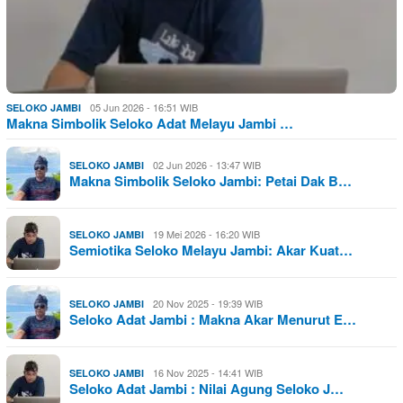
05 Jun 2026 - 16:51 WIB
SELOKO JAMBI
Makna Simbolik Seloko Adat Melayu Jambi …
02 Jun 2026 - 13:47 WIB
SELOKO JAMBI
Makna Simbolik Seloko Jambi: Petai Dak B…
19 Mei 2026 - 16:20 WIB
SELOKO JAMBI
Semiotika Seloko Melayu Jambi: Akar Kuat…
20 Nov 2025 - 19:39 WIB
SELOKO JAMBI
Seloko Adat Jambi : Makna Akar Menurut E…
16 Nov 2025 - 14:41 WIB
SELOKO JAMBI
Seloko Adat Jambi : Nilai Agung Seloko J…