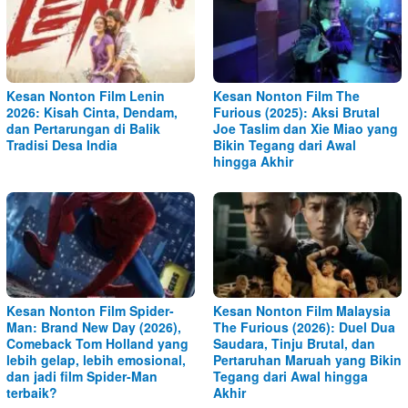
Kesan Nonton Film Lenin
Kesan Nonton Film The
2026: Kisah Cinta, Dendam,
Furious (2025): Aksi Brutal
dan Pertarungan di Balik
Joe Taslim dan Xie Miao yang
Tradisi Desa India
Bikin Tegang dari Awal
hingga Akhir
Kesan Nonton Film Spider-
Kesan Nonton Film Malaysia
Man: Brand New Day (2026),
The Furious (2026): Duel Dua
Comeback Tom Holland yang
Saudara, Tinju Brutal, dan
lebih gelap, lebih emosional,
Pertaruhan Maruah yang Bikin
dan jadi film Spider-Man
Tegang dari Awal hingga
terbaik?
Akhir