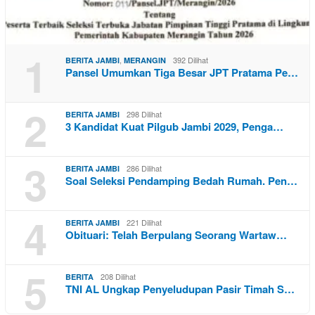
1
,
392 Dilihat
BERITA JAMBI
MERANGIN
Pansel Umumkan Tiga Besar JPT Pratama Pe…
2
298 Dilihat
BERITA JAMBI
3 Kandidat Kuat Pilgub Jambi 2029, Penga…
3
286 Dilihat
BERITA JAMBI
Soal Seleksi Pendamping Bedah Rumah. Pen…
4
221 Dilihat
BERITA JAMBI
Obituari: Telah Berpulang Seorang Wartaw…
5
208 Dilihat
BERITA
TNI AL Ungkap Penyeludupan Pasir Timah S…