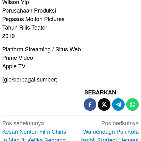
Wilson Yip
Perusahaan Produksi
Pegasus Motion Pictures⁠
Tahun Rilis Teater
2019
Platform Streaming / Situs Web
Prime Video⁠
Apple TV⁠
(gie/berbagai sumber)
SEBARKAN
Navigasi
Pos sebelumnya
Pos berikutnya
pos
Kesan Nonton Film China
Wamendagri Puji Kota
Ip Man 3: Ketika Seorang
Jambi: Strategi “Jemput