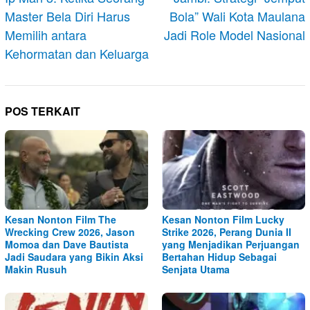
Master Bela Diri Harus
Bola” Wali Kota Maulana
Memilih antara
Jadi Role Model Nasional
Kehormatan dan Keluarga
POS TERKAIT
Kesan Nonton Film The
Kesan Nonton Film Lucky
Wrecking Crew 2026, Jason
Strike 2026, Perang Dunia II
Momoa dan Dave Bautista
yang Menjadikan Perjuangan
Jadi Saudara yang Bikin Aksi
Bertahan Hidup Sebagai
Makin Rusuh
Senjata Utama