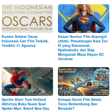
Komite Seleksi Oscar
Kesan Nonton Film Supergirl
Indonesia Cari Film Terbaik,
(2026): Petualangan Kara Zor-
Terakhir 31 Agustus
El yang Emosional,
Spektakuler, dan Siap
Mengubah Masa Depan DC
Universe
Spoiler Alert! Tom Holland
Kenapa Genre Film Selalu
Akhirnya Buka Suara Soal
Terus Berkembang Dan
Spider-Man: Brand New Day,
Berubah?