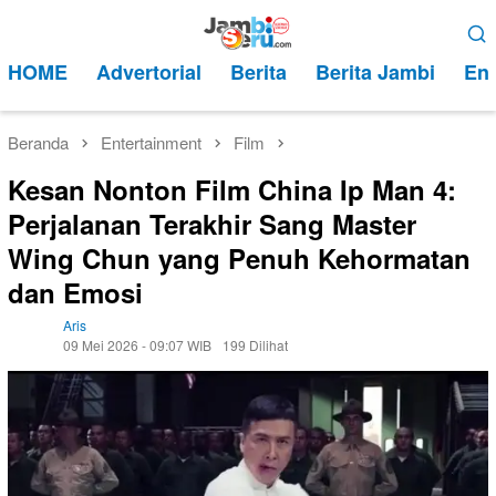
Loncat
Menu
ke
Mobile
HOME
Advertorial
Berita
Berita Jambi
Ent
konten
Beranda
Entertainment
Film
Kesan Nonton Film China Ip Man 4:
Perjalanan Terakhir Sang Master
Wing Chun yang Penuh Kehormatan
dan Emosi
Aris
09 Mei 2026 - 09:07 WIB
199 Dilihat