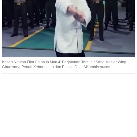
Kesan Nonton Film China Ip Man 4: Perjalanan Terakhir Sang Master Wing
Chun yang Penuh Kehormatan dan Emosi. Foto: AI/jambiserucom