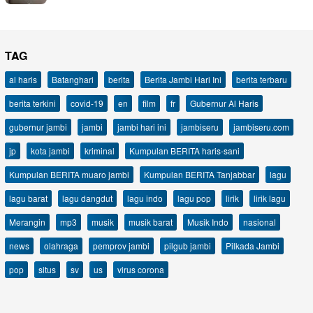
TAG
al haris
Batanghari
berita
Berita Jambi Hari Ini
berita terbaru
berita terkini
covid-19
en
film
fr
Gubernur Al Haris
gubernur jambi
jambi
jambi hari ini
jambiseru
jambiseru.com
jp
kota jambi
kriminal
Kumpulan BERITA haris-sani
Kumpulan BERITA muaro jambi
Kumpulan BERITA Tanjabbar
lagu
lagu barat
lagu dangdut
lagu indo
lagu pop
lirik
lirik lagu
Merangin
mp3
musik
musik barat
Musik Indo
nasional
news
olahraga
pemprov jambi
pilgub jambi
Pilkada Jambi
pop
situs
sv
us
virus corona