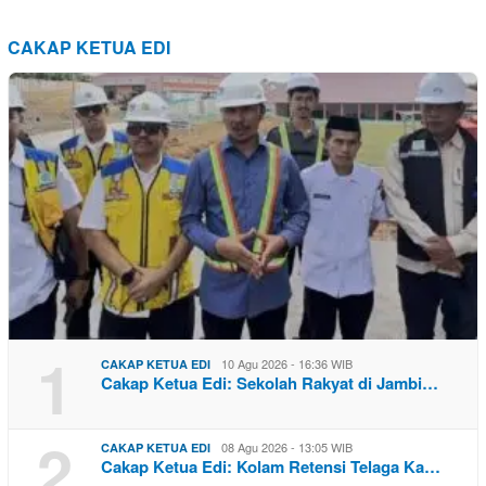
CAKAP KETUA EDI
1
10 Agu 2026 - 16:36 WIB
CAKAP KETUA EDI
Cakap Ketua Edi: Sekolah Rakyat di Jambi…
2
08 Agu 2026 - 13:05 WIB
CAKAP KETUA EDI
Cakap Ketua Edi: Kolam Retensi Telaga Ka…