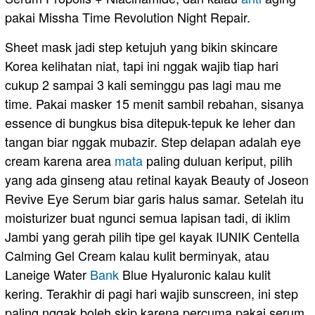
pakai Missha Time Revolution Night Repair.
Sheet mask jadi step ketujuh yang bikin skincare
Korea kelihatan niat, tapi ini nggak wajib tiap hari
cukup 2 sampai 3 kali seminggu pas lagi mau me
time. Pakai masker 15 menit sambil rebahan, sisanya
essence di bungkus bisa ditepuk-tepuk ke leher dan
tangan biar nggak mubazir. Step delapan adalah eye
cream karena area
mata
paling duluan keriput, pilih
yang ada ginseng atau retinal kayak Beauty of Joseon
Revive Eye Serum biar garis halus samar. Setelah itu
moisturizer buat ngunci semua lapisan tadi, di iklim
Jambi yang gerah pilih tipe gel kayak IUNIK Centella
Calming Gel Cream kalau kulit berminyak, atau
Laneige Water
Bank
Blue Hyaluronic kalau kulit
kering. Terakhir di pagi hari wajib sunscreen, ini step
paling nggak boleh skip karena percuma pakai serum