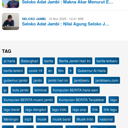
Seloko Adat Jambi : Makna Akar Menurut E…
16 Nov 2025 - 14:41 WIB
SELOKO JAMBI
Seloko Adat Jambi : Nilai Agung Seloko J…
TAG
al haris
Batanghari
berita
Berita Jambi Hari Ini
berita terbaru
berita terkini
covid-19
en
film
fr
Gubernur Al Haris
gubernur jambi
jambi
jambi hari ini
jambiseru
jambiseru.com
jp
kota jambi
kriminal
Kumpulan BERITA haris-sani
Kumpulan BERITA muaro jambi
Kumpulan BERITA Tanjabbar
lagu
lagu barat
lagu dangdut
lagu indo
lagu pop
lirik
lirik lagu
Merangin
mp3
musik
musik barat
Musik Indo
nasional