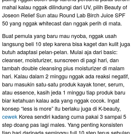
mahal kalau nggak dilindungi dari UV, pilih Beauty of
Joseon Relief Sun atau Round Lab Birch Juice SPF
50 yang nggak whitecast dan nggak perih di mata.
Buat pemula yang baru mau nyoba, nggak usah
langsung beli 10 step karena bisa kaget dan kulit juga
butuh adaptasi pelan-pelan. Mulai aja dari basic:
cleanser, moisturizer, sunscreen di pagi hari, dan
tambah double cleansing plus moisturizer di malam
hari. Kalau dalam 2 minggu nggak ada reaksi negatif,
baru masukin satu-satu produk kayak toner, serum,
atau essence, kasih jeda 1 minggu tiap produk baru
biar ketahuan kalau ada yang nggak cocok. Ingat
konsep “less is more” itu berlaku juga di K-beauty,
cewek
Korea sendiri kadang cuma pakai 3 sampai 5
step doang pas lagi males. Yang penting konsisten
tiap hari daripada seminggu full 10 step terus sebulan