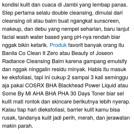
kondisi kulit dan cuaca di Jambi yang lembap panas.
Step pertama selalu double cleansing, dimulai dari
cleansing oil atau balm buat ngangkat sunscreen,
makeup, dan debu yang nempel seharian, baru lanjut
facial wash water based yang pH-nya rendah biar
nggak bikin ketarik.
Produk
favorit banyak orang itu
Banila Co Clean It Zero atau Beauty of Joseon
Radiance Cleansing Balm karena gampang emulsify
dan nggak ninggalin residu minyak. Habis itu masuk
ke eksfoliasi, tapi ini cukup 2 sampai 3 kali seminggu
aja pakai COSRX BHA Blackhead Power Liquid atau
Some By Mi AHA BHA PHA 30 Days Toner biar sel
kulit mati rontok dan skincare berikutnya lebih nyerap.
Kalau tiap hari dieksfoliasi, barrier kulit kamu bisa
rusak, tandanya kulit jadi perih, merah, dan jerawatan
makin parah.