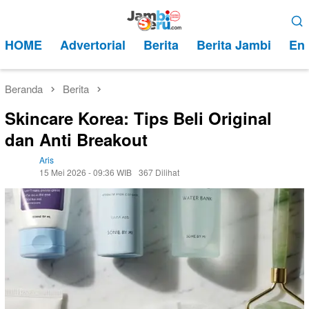
Loncat
Menu
ke
Mobile
HOME
Advertorial
Berita
Berita Jambi
Ent
konten
Beranda
Berita
Skincare Korea: Tips Beli Original
dan Anti Breakout
Aris
15 Mei 2026 - 09:36 WIB
367 Dilihat