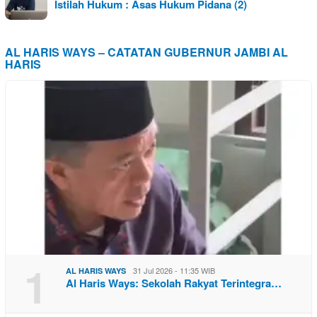
Istilah Hukum : Asas Hukum Pidana (2)
AL HARIS WAYS – CATATAN GUBERNUR JAMBI AL
HARIS
1
31 Jul 2026 - 11:35 WIB
AL HARIS WAYS
Al Haris Ways: Sekolah Rakyat Terintegra…