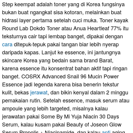
Step keempat adalah toner yang di Korea fungsinya
bukan buat ngangkat sisa kotoran, melainkan buat
hidrasi layer pertama setelah cuci muka. Toner kayak
Round Lab Dokdo Toner atau Anua Heartleaf 77% itu
teksturnya cair tapi lembap banget, dipakai dengan
cara
ditepuk-tepuk pakai tangan biar lebih nyerap
daripada kapas. Lanjut ke essence, ini jantungnya
skincare Korea yang bedain sama brand Barat,
karena essence itu konsentrat bahan aktif tapi ringan
banget. COSRX Advanced Snail 96 Mucin Power
Essence jadi legenda karena bisa benerin tekstur
kulit, bekas
jerawat
, dan bikin kenyal dalam 2 minggu
pemakaian rutin. Setelah essence, masuk serum atau
ampoule yang lebih targeted, misalnya kalau
jerawatan pakai Some By Mi Yuja Niacin 30 Days
Serum, kalau kusam pakai Beauty of Joseon Glow
Serum Propolis + Niacinamide, dan kalau
anti
aging