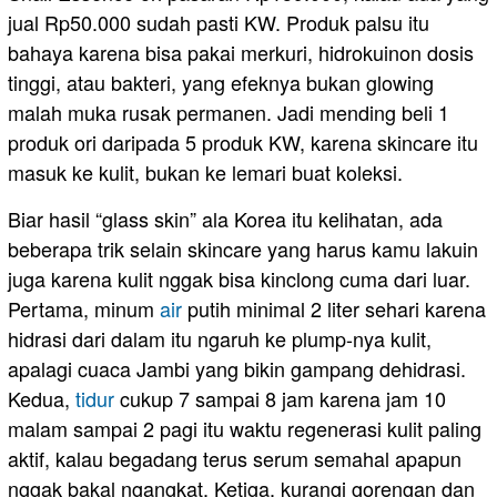
jual Rp50.000 sudah pasti KW. Produk palsu itu
bahaya karena bisa pakai merkuri, hidrokuinon dosis
tinggi, atau bakteri, yang efeknya bukan glowing
malah muka rusak permanen. Jadi mending beli 1
produk ori daripada 5 produk KW, karena skincare itu
masuk ke kulit, bukan ke lemari buat koleksi.
Biar hasil “glass skin” ala Korea itu kelihatan, ada
beberapa trik selain skincare yang harus kamu lakuin
juga karena kulit nggak bisa kinclong cuma dari luar.
Pertama, minum
air
putih minimal 2 liter sehari karena
hidrasi dari dalam itu ngaruh ke plump-nya kulit,
apalagi cuaca Jambi yang bikin gampang dehidrasi.
Kedua,
tidur
cukup 7 sampai 8 jam karena jam 10
malam sampai 2 pagi itu waktu regenerasi kulit paling
aktif, kalau begadang terus serum semahal apapun
nggak bakal ngangkat. Ketiga, kurangi gorengan dan