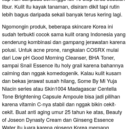
libur. Kulit itu kayak tanaman, disiram dikit tapi rutin
lebih bagus daripada sekali banyak terus kering lagi.
Ngomongin produk, beberapa skincare Korea ini
sudah terbukti cocok sama kulit orang Indonesia yang
cenderung kombinasi dan gampang jerawatan karena
polusi. Untuk acne prone, rangkaian COSRX mulai
dari Low pH Good Morning Cleanser, BHA Toner,
sampai Snail Essence itu holy grail karena bahannya
calming dan nggak komedogenik. Kalau kulit kusam
dan bekas jerawat susah hilang, Some By Mi Yuja
Niacin series atau Skin1004 Madagascar Centella
Tone Brightening Capsule Ampoule bisa jadi pilihan
karena vitamin C-nya stabil dan nggak bikin cekit-
cekit. Buat anti aging umur 25 tahun ke atas, Beauty
of Joseon Dynasty Cream dan Ginseng Essence
Water itu juara karena ginseng Korea memang