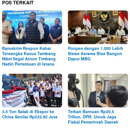
POS TERKAIT
Bareskrim Respon Kabar
Ponpes dengan 1.000 Lebih
Tersangka Kasus Tambang
Siswa Asrama Bisa Bangun
Nikel Ilegal Anton Timbang
Dapur MBG
Hadiri Pertemuan di Istana
3,5 Ton Salak di Ekspor ke
Terkait Bantuan Rp20,5
China Senilai Rp232,92 Juta
Triliun, DPR: Untuk Jaga
Fiskal Pemerintah Daerah