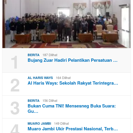
1
187 Dilihat
BERITA
Bujang Zuar Hadiri Pelantikan Persatuan …
2
164 Dilihat
AL HARIS WAYS
Al Haris Ways: Sekolah Rakyat Terintegra…
3
156 Dilihat
BERITA
Bukan Cuma TNI! Mensesneg Buka Suara:
Gu…
4
149 Dilihat
MUARO JAMBI
Muaro Jambi Ukir Prestasi Nasional, Terb…