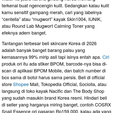
terkenal buat ngencengin kulit. Sedangkan kalau kulit
kamu sensitif gampang merah, cari yang labelnya
“centella” atau “mugwort” kayak Skin1004, IUNIK,
atau Round Lab Mugwort Calming Toner yang
efeknya adem banget.
Tantangan terbesar beli skincare Korea di 2026
adalah banyak banget barang palsu yang
kemasannya 99% mirip asli tapi isinya entah apa.
Ciri
produk ori itu ada stiker BPOM, barcode-nya bisa di-
scan di aplikasi BPOM Mobile, dan batch number di
box sama di botol harus sama persis. Beli di official
store
Shopee
Mall, Tokopedia Official, Sociolla, atau
langsung di toko kayak Nacific dan The Body Shop
yang sudah masukin brand Korea resmi. Hindari beli
di seller yang harganya miring banget, contoh COSRX
Snail Essence ori pasaran Rp159.000, kalau ada yang