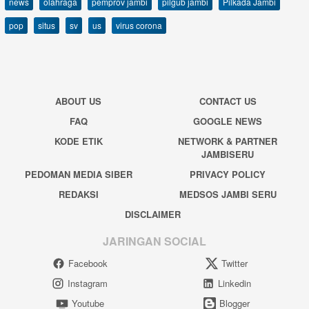
news
olahraga
pemprov jambi
pilgub jambi
Pilkada Jambi
pop
situs
sv
us
virus corona
ABOUT US
CONTACT US
FAQ
GOOGLE NEWS
KODE ETIK
NETWORK & PARTNER
JAMBISERU
PEDOMAN MEDIA SIBER
PRIVACY POLICY
REDAKSI
MEDSOS JAMBI SERU
DISCLAIMER
JARINGAN SOCIAL
Facebook
Twitter
Instagram
Linkedin
Youtube
Blogger