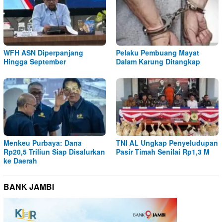
WFH ASN Diperpanjang
Pelaku Pembuang Mayat
Hingga September
Dalam Karung Ditangkap
Menkeu Purbaya: Dana
TNI AL Ungkap Penyeludupan
Rp20,5 Triliun Siap Disalurkan
Pasir Timah Senilai Rp1,3 M
ke Daerah
BANK JAMBI