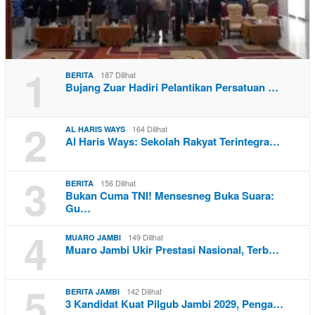
1
187 Dilihat
BERITA
Bujang Zuar Hadiri Pelantikan Persatuan …
2
164 Dilihat
AL HARIS WAYS
Al Haris Ways: Sekolah Rakyat Terintegra…
3
156 Dilihat
BERITA
Bukan Cuma TNI! Mensesneg Buka Suara:
Gu…
4
149 Dilihat
MUARO JAMBI
Muaro Jambi Ukir Prestasi Nasional, Terb…
5
142 Dilihat
BERITA JAMBI
3 Kandidat Kuat Pilgub Jambi 2029, Penga…