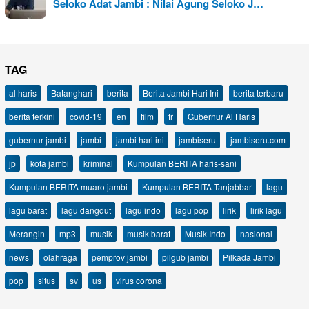
Seloko Adat Jambi : Nilai Agung Seloko J…
TAG
al haris
Batanghari
berita
Berita Jambi Hari Ini
berita terbaru
berita terkini
covid-19
en
film
fr
Gubernur Al Haris
gubernur jambi
jambi
jambi hari ini
jambiseru
jambiseru.com
jp
kota jambi
kriminal
Kumpulan BERITA haris-sani
Kumpulan BERITA muaro jambi
Kumpulan BERITA Tanjabbar
lagu
lagu barat
lagu dangdut
lagu indo
lagu pop
lirik
lirik lagu
Merangin
mp3
musik
musik barat
Musik Indo
nasional
news
olahraga
pemprov jambi
pilgub jambi
Pilkada Jambi
pop
situs
sv
us
virus corona