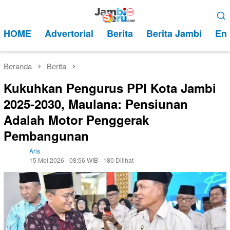
Loncat
Menu
ke
Mobile
HOME
Advertorial
Berita
Berita Jambi
Ent
konten
Beranda
Berita
Kukuhkan Pengurus PPI Kota Jambi
2025-2030, Maulana: Pensiunan
Adalah Motor Penggerak
Pembangunan
Aris
15 Mei 2026 - 08:56 WIB
180 Dilihat