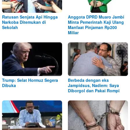
Ratusan Senjata Api Hingga
Anggota DPRD Muaro Jambi
Narkoba Ditemukan di
Minta Pemerintah Kaji Ulang
Sekolah
Manfaat Pinjaman Rp200
Miliar
Trump: Selat Hormuz Segera
Berbeda dengan eks
Dibuka
Jampidsus, Nadiem: Saya
Diborgol dan Pakai Rompi