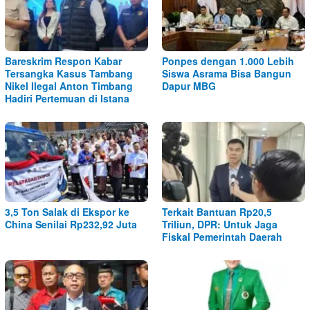
Bareskrim Respon Kabar
Ponpes dengan 1.000 Lebih
Tersangka Kasus Tambang
Siswa Asrama Bisa Bangun
Nikel Ilegal Anton Timbang
Dapur MBG
Hadiri Pertemuan di Istana
3,5 Ton Salak di Ekspor ke
Terkait Bantuan Rp20,5
China Senilai Rp232,92 Juta
Triliun, DPR: Untuk Jaga
Fiskal Pemerintah Daerah