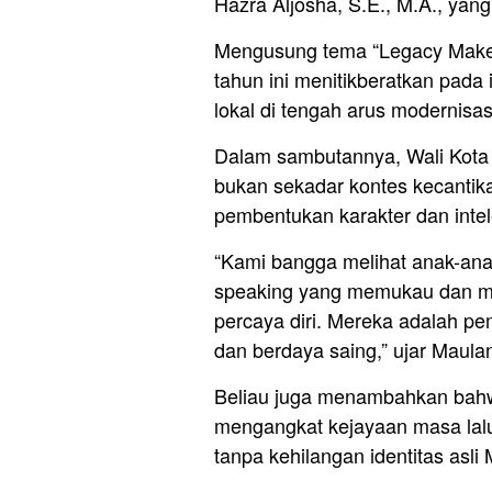
Hazra Aljosha, S.E., M.A., ya
Mengusung tema “Legacy Makers 
tahun ini menitikberatkan pad
lokal di tengah arus modernisas
Dalam sambutannya, Wali Kot
bukan sekadar kontes kecanti
pembentukan karakter dan intele
“Kami bangga melihat anak-an
speaking yang memukau dan m
percaya diri. Mereka adalah pe
dan berdaya saing,” ujar Maula
Beliau juga menambahkan bahwa 
mengangkat kejayaan masa lalu
tanpa kehilangan identitas asli