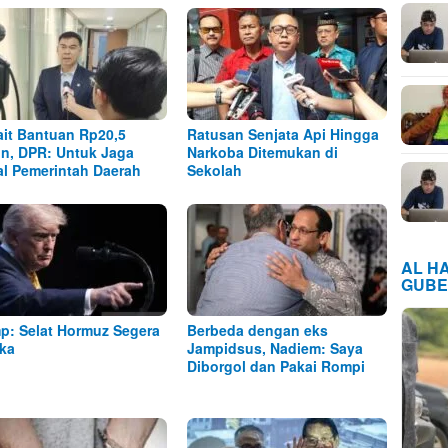
ait Bantuan Rp20,5
Ratusan Senjata Api Hingga
iun, DPR: Untuk Jaga
Narkoba Ditemukan di
al Pemerintah Daerah
Sekolah
AL H
GUBE
p: Selat Hormuz Segera
Berbeda dengan eks
ka
Jampidsus, Nadiem: Saya
Diborgol dan Pakai Rompi