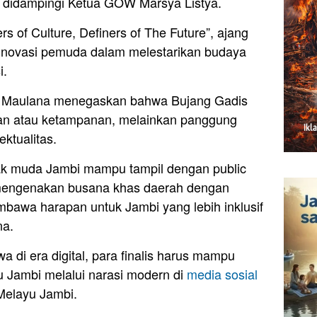
ng didampingi Ketua GOW Marsya Listya.
of Culture, Definers of The Future”, ajang
a inovasi pemuda dalam melestarikan budaya
i.
a Maulana menegaskan bahwa Bujang Gadis
kan atau ketampanan, melainkan panggung
ktualitas.
ak muda Jambi mampu tampil dengan public
engenakan busana khas daerah dengan
mbawa harapan untuk Jambi yang lebih inklusif
na.
di era digital, para finalis harus mampu
 Jambi melalui narasi modern di
media sosial
 Melayu Jambi.