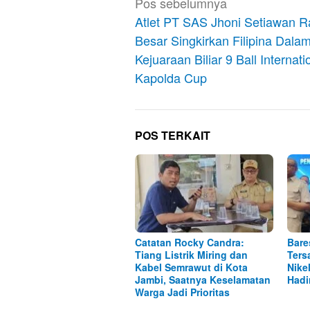
Navigasi
Pos sebelumnya
pos
Atlet PT SAS Jhoni Setiawan R
Besar Singkirkan Filipina Dala
Kejuaraan Biliar 9 Ball Internati
Kapolda Cup
POS TERKAIT
Catatan Rocky Candra:
Bare
Tiang Listrik Miring dan
Ters
Kabel Semrawut di Kota
Nike
Jambi, Saatnya Keselamatan
Hadi
Warga Jadi Prioritas