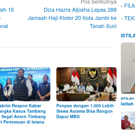
Pos berikutnya
-
FIL
aih 16
Diza Hazra Aljosha Lepas 288
m
Jamaah Haji Kloter 20 Kota Jambi ke
-
TEK
onal
Tanah Suci
ISTI
ISTILA
Istila
skrim Respon Kabar
Ponpes dengan 1.000 Lebih
angka Kasus Tambang
Siswa Asrama Bisa Bangun
l Ilegal Anton Timbang
Dapur MBG
ri Pertemuan di Istana