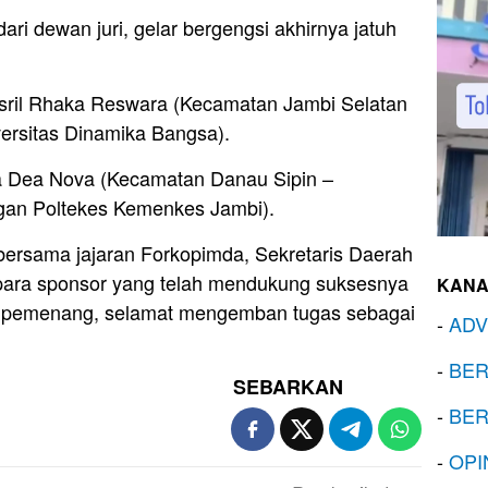
dari dewan juri, gelar bergengsi akhirnya jatuh
sril Rhaka Reswara (Kecamatan Jambi Selatan
ersitas Dinamika Bangsa).
ta Dea Nova (Kecamatan Danau Sipin –
an Poltekes Kemenkes Jambi).
 bersama jajaran Forkopimda, Sekretaris Daerah
a para sponsor yang telah mendukung suksesnya
KANA
ra pemenang, selamat mengemban tugas sebagai
-
ADV
-
BER
SEBARKAN
-
BER
-
OPI