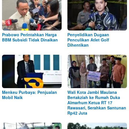
Prabowo Perintahkan Harga
Penyelidikan Dugaan
BBM Subsidi Tidak Dinaikan
Penculikan Atlet Golf
Dihentikan
Menkeu Purbaya: Penjualan
Wali Kota Jambi Maulana
Mobil Naik
Bertakziah ke Rumah Duka
Almarhum Ketua RT 17
Rawasari, Serahkan Santunan
Rp42 Juta