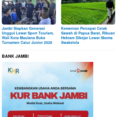
Jambi Siapkan Generasi
Kementan Percepat Cetak
Unggul Lewat Sport Tourism,
Sawah di Papua Barat, Ribuan
Wali Kota Maulana Buka
Hektare Dikejar Lewat Skema
Turnamen Catur Junior 2026
Swakelola
BANK JAMBI