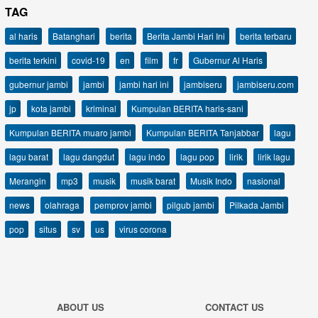
TAG
al haris
Batanghari
berita
Berita Jambi Hari Ini
berita terbaru
berita terkini
covid-19
en
film
fr
Gubernur Al Haris
gubernur jambi
jambi
jambi hari ini
jambiseru
jambiseru.com
jp
kota jambi
kriminal
Kumpulan BERITA haris-sani
Kumpulan BERITA muaro jambi
Kumpulan BERITA Tanjabbar
lagu
lagu barat
lagu dangdut
lagu indo
lagu pop
lirik
lirik lagu
Merangin
mp3
musik
musik barat
Musik Indo
nasional
news
olahraga
pemprov jambi
pilgub jambi
Pilkada Jambi
pop
situs
sv
us
virus corona
ABOUT US
CONTACT US