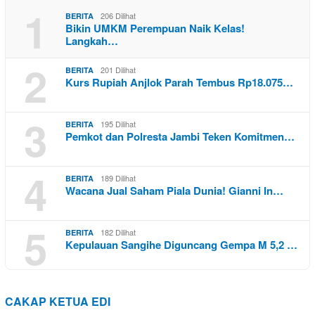
1
206 Dilihat
BERITA
Bikin UMKM Perempuan Naik Kelas!
Langkah…
2
201 Dilihat
BERITA
Kurs Rupiah Anjlok Parah Tembus Rp18.075…
3
195 Dilihat
BERITA
Pemkot dan Polresta Jambi Teken Komitmen…
4
189 Dilihat
BERITA
Wacana Jual Saham Piala Dunia! Gianni In…
5
182 Dilihat
BERITA
Kepulauan Sangihe Diguncang Gempa M 5,2 …
CAKAP KETUA EDI