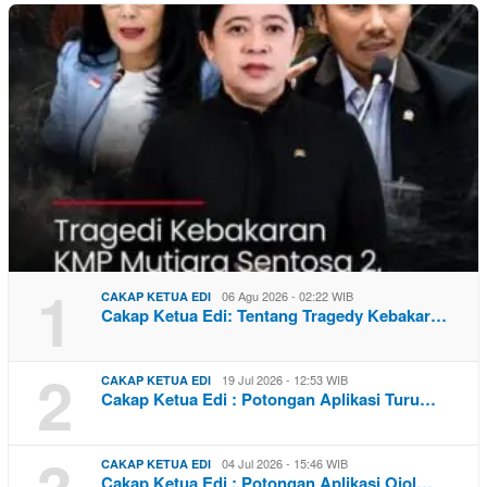
1
06 Agu 2026 - 02:22 WIB
CAKAP KETUA EDI
Cakap Ketua Edi: Tentang Tragedy Kebakar…
2
19 Jul 2026 - 12:53 WIB
CAKAP KETUA EDI
Cakap Ketua Edi : Potongan Aplikasi Turu…
3
04 Jul 2026 - 15:46 WIB
CAKAP KETUA EDI
Cakap Ketua Edi : Potongan Aplikasi Ojol…