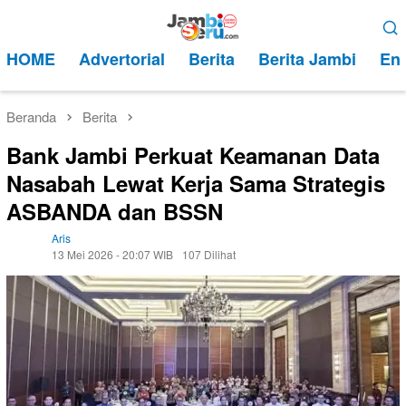
Loncat
Menu
ke
Mobile
HOME
Advertorial
Berita
Berita Jambi
Ent
konten
Beranda
Berita
Bank Jambi Perkuat Keamanan Data
Nasabah Lewat Kerja Sama Strategis
ASBANDA dan BSSN
Aris
13 Mei 2026 - 20:07 WIB
107 Dilihat