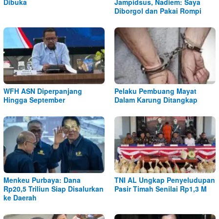
Dibuka
Jampidsus, Nadiem: Saya
Diborgol dan Pakai Rompi
WFH ASN Diperpanjang
Pelaku Pembuang Mayat
Hingga September
Dalam Karung Ditangkap
Menkeu Purbaya: Dana
TNI AL Ungkap Penyeludupan
Rp20,5 Triliun Siap Disalurkan
Pasir Timah Senilai Rp1,3 M
ke Daerah