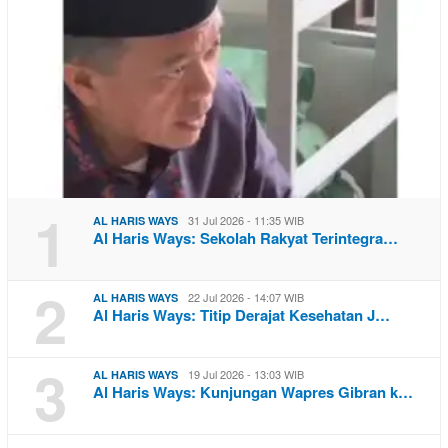
1
31 Jul 2026 - 11:35 WIB
AL HARIS WAYS
Al Haris Ways: Sekolah Rakyat Terintegra…
2
22 Jul 2026 - 14:07 WIB
AL HARIS WAYS
Al Haris Ways: Titip Derajat Kesehatan J…
3
19 Jul 2026 - 13:03 WIB
AL HARIS WAYS
Al Haris Ways: Kunjungan Wapres Gibran k…