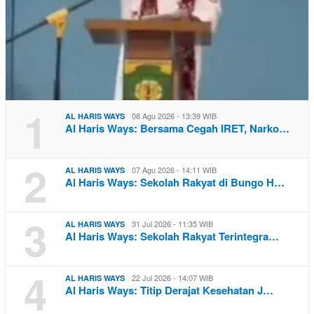
1
08 Agu 2026 - 13:39 WIB
AL HARIS WAYS
Al Haris Ways: Bersama Cegah IRET, Narko…
2
07 Agu 2026 - 14:11 WIB
AL HARIS WAYS
Al Haris Ways: Sekolah Rakyat di Bungo H…
3
31 Jul 2026 - 11:35 WIB
AL HARIS WAYS
Al Haris Ways: Sekolah Rakyat Terintegra…
4
22 Jul 2026 - 14:07 WIB
AL HARIS WAYS
Al Haris Ways: Titip Derajat Kesehatan J…