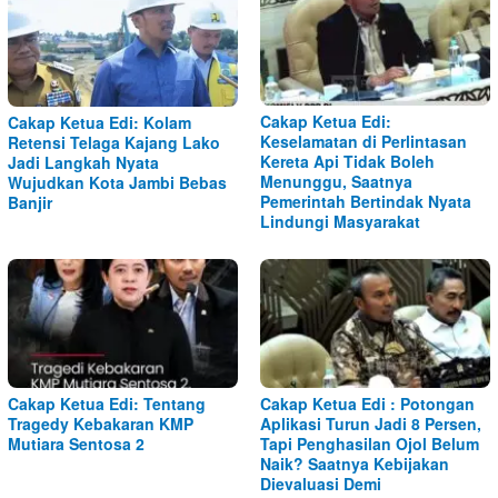
Cakap Ketua Edi:
Cakap Ketua Edi: Kolam
Keselamatan di Perlintasan
Retensi Telaga Kajang Lako
Kereta Api Tidak Boleh
Jadi Langkah Nyata
Menunggu, Saatnya
Wujudkan Kota Jambi Bebas
Pemerintah Bertindak Nyata
Banjir
Lindungi Masyarakat
Cakap Ketua Edi: Tentang
Cakap Ketua Edi : Potongan
Tragedy Kebakaran KMP
Aplikasi Turun Jadi 8 Persen,
Mutiara Sentosa 2
Tapi Penghasilan Ojol Belum
Naik? Saatnya Kebijakan
Dievaluasi Demi