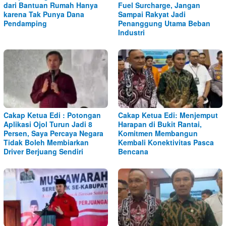
dari Bantuan Rumah Hanya
Fuel Surcharge, Jangan
karena Tak Punya Dana
Sampai Rakyat Jadi
Pendamping
Penanggung Utama Beban
Industri
Cakap Ketua Edi : Potongan
Cakap Ketua Edi: Menjemput
Aplikasi Ojol Turun Jadi 8
Harapan di Bukit Rantai,
Persen, Saya Percaya Negara
Komitmen Membangun
Tidak Boleh Membiarkan
Kembali Konektivitas Pasca
Driver Berjuang Sendiri
Bencana