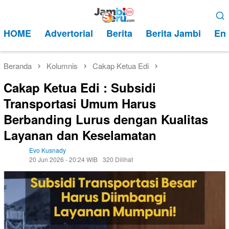
Loncat
Menu
ke
Mobile
HOME
Advertorial
Berita
Berita Jambi
Ent
konten
Beranda
Kolumnis
Cakap Ketua Edi
Cakap Ketua Edi : Subsidi
Transportasi Umum Harus
Berbanding Lurus dengan Kualitas
Layanan dan Keselamatan
Evo Kusnady
20 Jun 2026 - 20:24 WIB
320 Dilihat