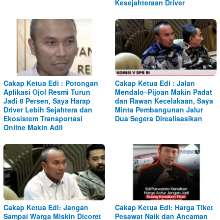
Kesejahteraan Driver
Cakap Ketua Edi : Potongan
Cakap Ketua Edi : Jalan
Aplikasi Ojol Resmi Turun
Mendalo–Pijoan Makin Padat
Jadi 8 Persen, Saya Harap
dan Rawan Kecelakaan, Saya
Driver Lebih Sejahtera dan
Minta Pembangunan Jalur
Ekosistem Transportasi
Dua Segera Direalisasikan
Online Makin Adil
Cakap Ketua Edi: Jangan
Cakap Ketua Edi: Harga Tiket
Sampai Warga Miskin Dicoret
Pesawat Naik dan Ancaman