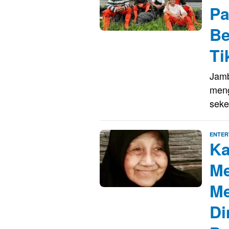
Pa
Be
Ti
Jamb
meng
sek
ENTER
Ka
Me
Me
Di