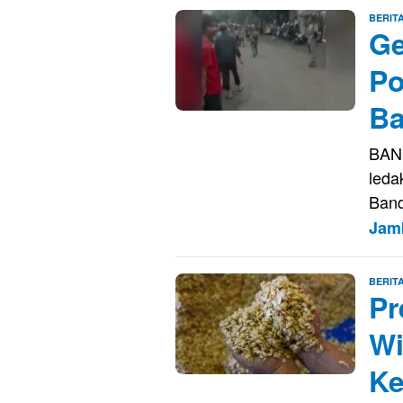
BERIT
Ge
Po
B
BAN
leda
Band
Jam
BERIT
Pr
Wi
Ke