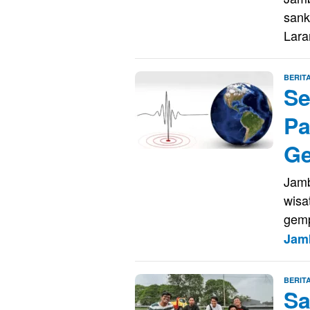
sank
Lar
BERIT
Se
Pa
Ge
Jamb
wisa
gem
Jam
BERIT
Sa