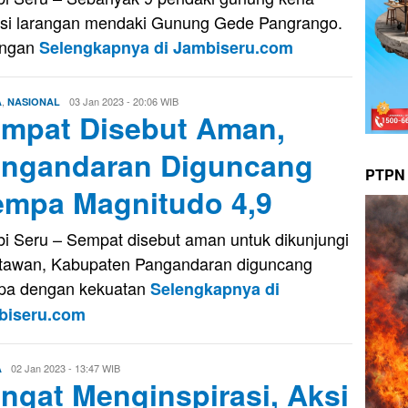
si larangan mendaki Gunung Gede Pangrango.
angan
Selengkapnya di Jambiseru.com
,
Firman
03 Jan 2023 - 20:06 WIB
A
NASIONAL
mpat Disebut Aman,
Saputra
ngandaran Diguncang
PTPN 
mpa Magnitudo 4,9
i Seru – Sempat disebut aman untuk dikunjungi
tawan, Kabupaten Pangandaran diguncang
pa dengan kekuatan
Selengkapnya di
biseru.com
Firman
02 Jan 2023 - 13:47 WIB
A
ngat Menginspirasi, Aksi
Saputra