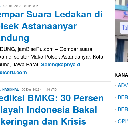
Evo
07 Des 2022 - 09:54 WIB
A
mpar Suara Ledakan di
Kusnady
lsek Astanaanyar
andung
DUNG, jamBiseRu.com – Gempar suara
kan di sekitar Mako Polsek Astanaanyar, Kota
ung, Jawa Barat.
Selengkapnya di
biseru.com
KANA
-
ADV
,
Firman
06 Des 2022 - 11:46 WIB
A
NASIONAL
ediksi BMKG: 30 Persen
Saputra
-
BER
layah Indonesia Bakal
-
BER
keringan dan Krisis
-
OPI