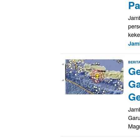
P
Jamb
pers
keke
Jam
BERIT
G
Ga
Ge
Jamb
Garu
Magn