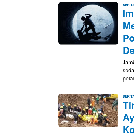
BERIT
Im
Me
Po
De
Jamb
seda
pel
BERIT
Ti
Ay
Ko