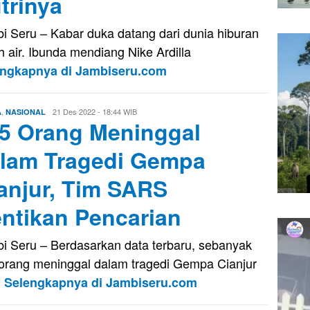
trinya
i Seru – Kabar duka datang dari dunia hiburan
h air. Ibunda mendiang Nike Ardilla
engkapnya di Jambiseru.com
,
Firman
21 Des 2022 - 18:44 WIB
A
NASIONAL
5 Orang Meninggal
Saputra
lam Tragedi Gempa
anjur, Tim SARS
ntikan Pencarian
i Seru – Berdasarkan data terbaru, sebanyak
orang meninggal dalam tragedi Gempa Cianjur
g
Selengkapnya di Jambiseru.com