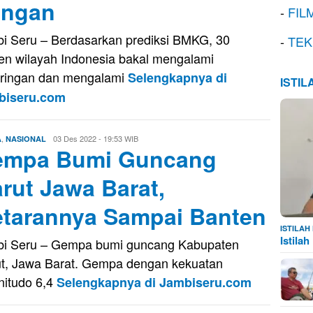
angan
-
FIL
i Seru – Berdasarkan prediksi BMKG, 30
-
TEK
en wilayah Indonesia bakal mengalami
ringan dan mengalami
Selengkapnya di
ISTI
biseru.com
,
Firman
03 Des 2022 - 19:53 WIB
A
NASIONAL
empa Bumi Guncang
Saputra
rut Jawa Barat,
tarannya Sampai Banten
ISTILA
Istila
i Seru – Gempa bumi guncang Kabupaten
t, Jawa Barat. Gempa dengan kekuatan
itudo 6,4
Selengkapnya di Jambiseru.com