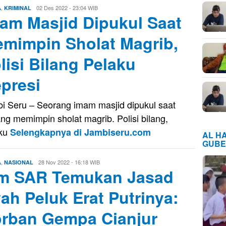
,
Firman
02 Des 2022 - 23:04 WIB
A
KRIMINAL
am Masjid Dipukul Saat
Saputra
mimpin Sholat Magrib,
lisi Bilang Pelaku
presi
i Seru – Seorang imam masjid dipukul saat
ng memimpin sholat magrib. Polisi bilang,
aku
Selengkapnya di Jambiseru.com
AL H
GUBE
,
Firman
28 Nov 2022 - 16:18 WIB
A
NASIONAL
m SAR Temukan Jasad
Saputra
ah Peluk Erat Putrinya:
rban Gempa Cianjur