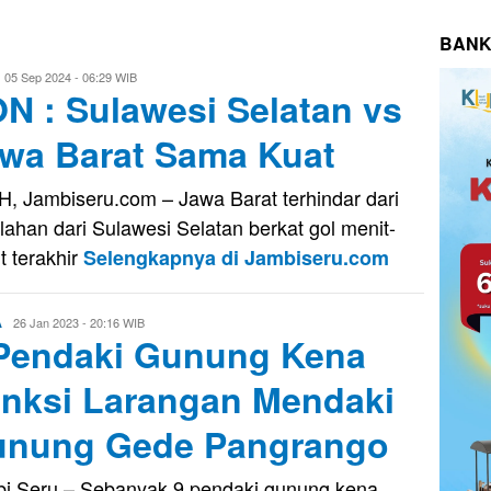
BANK
ri
05 Sep 2024 - 06:29 WIB
N : Sulawesi Selatan vs
aputra
wa Barat Sama Kuat
, Jambiseru.com – Jawa Barat terhindar dari
lahan dari Sulawesi Selatan berkat gol menit-
t terakhir
Selengkapnya di Jambiseru.com
Firman
26 Jan 2023 - 20:16 WIB
A
Pendaki Gunung Kena
Saputra
nksi Larangan Mendaki
nung Gede Pangrango
i Seru – Sebanyak 9 pendaki gunung kena