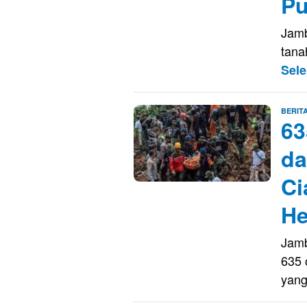
Pu
Jamb
tana
Sel
BERIT
63
da
Ci
He
Jamb
635 
yan