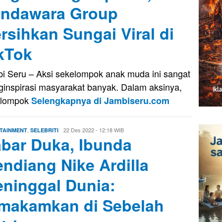
ndawara Group
rsihkan Sungai Viral di
kTok
i Seru – Aksi sekelompok anak muda ini sangat
inspirasi masyarakat banyak. Dalam aksinya,
elompok
Selengkapnya di Jambiseru.com
,
Firman
22 Des 2022 - 12:18 WIB
TAINMENT
SELEBRITI
bar Duka, Ibunda
Saputra
ndiang Nike Ardilla
ninggal Dunia:
makamkan di Sebelah