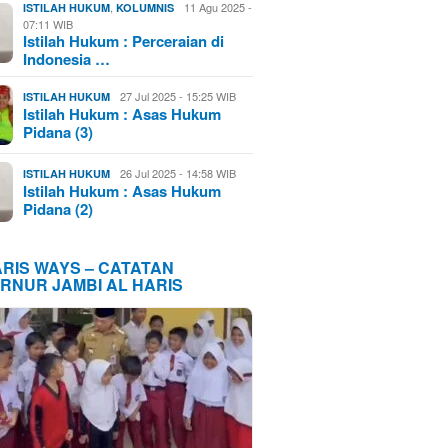
,
11 Agu 2025 -
ISTILAH HUKUM
KOLUMNIS
07:11 WIB
Istilah Hukum : Perceraian di
Indonesia …
27 Jul 2025 - 15:25 WIB
ISTILAH HUKUM
Istilah Hukum : Asas Hukum
Pidana (3)
26 Jul 2025 - 14:58 WIB
ISTILAH HUKUM
Istilah Hukum : Asas Hukum
Pidana (2)
ARIS WAYS – CATATAN
RNUR JAMBI AL HARIS