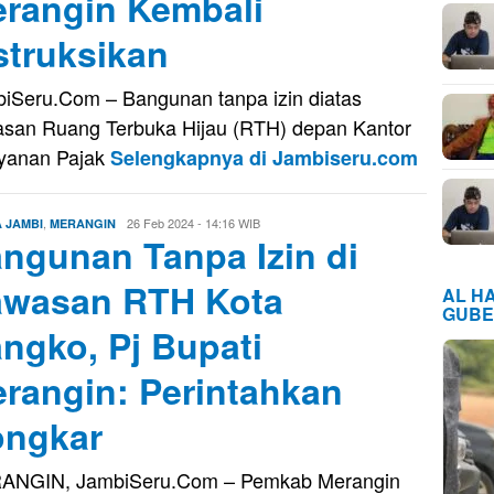
rangin Kembali
struksikan
iSeru.Com – Bangunan tanpa izin diatas
san Ruang Terbuka Hijau (RTH) depan Kantor
yanan Pajak
Selengkapnya di Jambiseru.com
,
Edo
26 Feb 2024 - 14:16 WIB
A JAMBI
MERANGIN
ngunan Tanpa Izin di
Guntara
wasan RTH Kota
AL H
GUBE
ngko, Pj Bupati
rangin: Perintahkan
ngkar
ANGIN, JambiSeru.Com – Pemkab Merangin