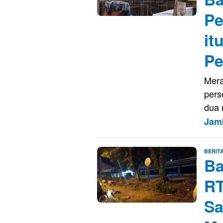
Pe
it
Pe
Mera
pers
dua 
Jam
BERIT
Ba
RT
Sa