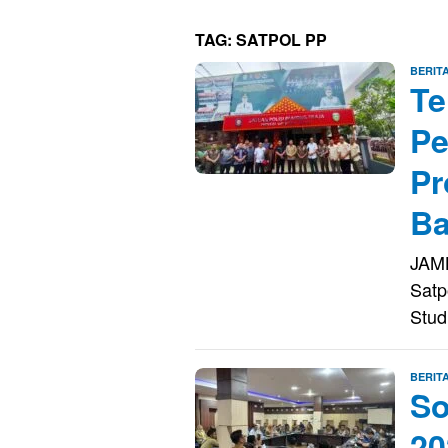
TAG:
SATPOL PP
BERIT
Te
Pe
Pr
Ba
JAM
Satp
Stud
BERIT
So
20