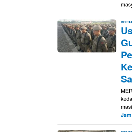
mas
BERIT
Us
Gu
Pe
Ke
Sa
MERA
keda
masi
Jam