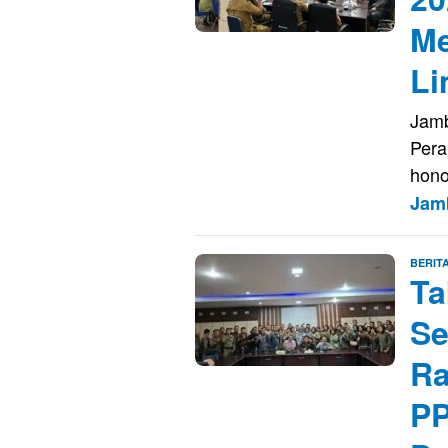
Me
L
Jamb
Pera
hono
Jam
BERIT
Ta
Se
Ra
PP