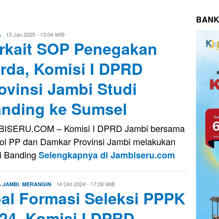
BANK
Edo
15 Jan 2025 - 13:04 WIB
A
rkait SOP Penegakan
Guntara
rda, Komisi I DPRD
ovinsi Jambi Studi
nding ke Sumsel
BISERU.COM – Komisi I DPRD Jambi bersama
ol PP dan Damkar Provinsi Jambi melakukan
i Banding
Selengkapnya di Jambiseru.com
,
Edo
14 Okt 2024 - 17:28 WIB
A JAMBI
MERANGIN
al Formasi Seleksi PPPK
Guntara
24, Komisi I DPRD