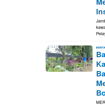
Me
In
Jamb
kawa
Pela
BERIT
Ba
Ka
Ba
Me
Bo
MER