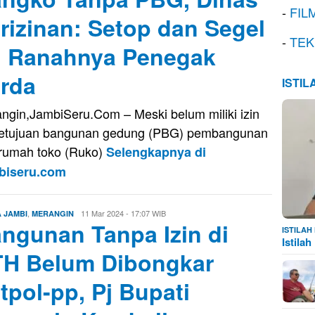
-
FIL
rizinan: Setop dan Segel
-
TEK
u Ranahnya Penegak
rda
ISTI
ngin,JambiSeru.Com – Meski belum miliki izin
etujuan bangunan gedung (PBG) pembangunan
rumah toko (Ruko)
Selengkapnya di
biseru.com
,
Edo
11 Mar 2024 - 17:07 WIB
A JAMBI
MERANGIN
ngunan Tanpa Izin di
Guntara
ISTILA
Istila
H Belum Dibongkar
tpol-pp, Pj Bupati