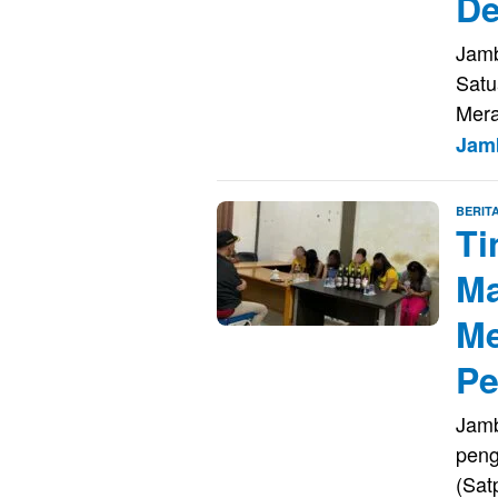
D
Jamb
Satu
Mera
Jam
BERIT
Ti
Ma
Me
Pe
Jamb
peng
(Sat