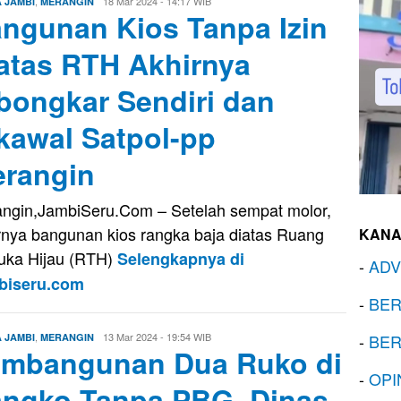
,
Edo
18 Mar 2024 - 14:17 WIB
A JAMBI
MERANGIN
ngunan Kios Tanpa Izin
Guntara
atas RTH Akhirnya
bongkar Sendiri dan
kawal Satpol-pp
rangin
ngin,JambiSeru.Com – Setelah sempat molor,
rnya bangunan kios rangka baja diatas Ruang
KANA
uka Hijau (RTH)
Selengkapnya di
-
ADV
biseru.com
-
BER
,
Edo
13 Mar 2024 - 19:54 WIB
-
BER
A JAMBI
MERANGIN
mbangunan Dua Ruko di
Guntara
-
OPI
ngko Tanpa PBG, Dinas