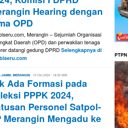
rangin Hearing dengan
ima OPD
iseru.com, Merangin – Sejumlah Organisasi
ngkat Daerah (OPD) dan perwakilan tenaga
rer datangi gedung DPRD
Selengkapnya di
PTPN 
biseru.com
,
Edo
10 Okt 2024 - 18:30 WIB
A JAMBI
MERANGIN
k Ada Formasi pada
Guntara
leksi PPPK 2024,
tusan Personel Satpol-
 Merangin Mengadu ke