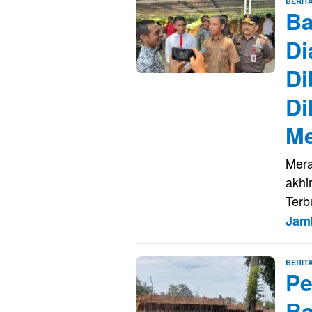
BERIT
Ba
Di
Di
Di
Me
Mera
akhi
Terb
Jam
BERIT
Pe
Ba