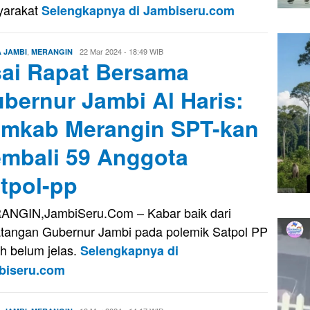
yarakat
Selengkapnya di Jambiseru.com
,
Edo
22 Mar 2024 - 18:49 WIB
A JAMBI
MERANGIN
ai Rapat Bersama
Guntara
bernur Jambi Al Haris:
mkab Merangin SPT-kan
mbali 59 Anggota
tpol-pp
NGIN,JambiSeru.Com – Kabar baik dari
tangan Gubernur Jambi pada polemik Satpol PP
h belum jelas.
Selengkapnya di
biseru.com