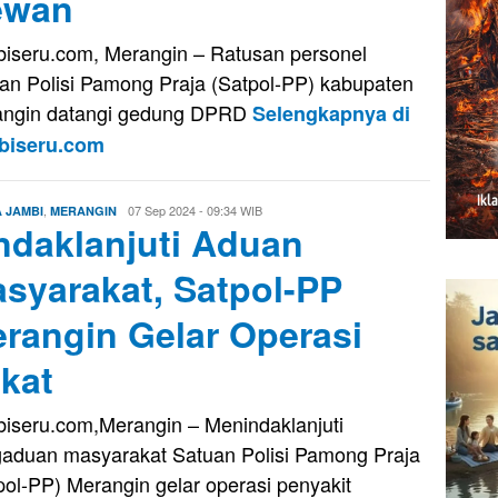
ewan
iseru.com, Merangin – Ratusan personel
an Polisi Pamong Praja (Satpol-PP) kabupaten
ngin datangi gedung DPRD
Selengkapnya di
biseru.com
,
Edo
07 Sep 2024 - 09:34 WIB
A JAMBI
MERANGIN
ndaklanjuti Aduan
Guntara
syarakat, Satpol-PP
rangin Gelar Operasi
kat
iseru.com,Merangin – Menindaklanjuti
aduan masyarakat Satuan Polisi Pamong Praja
pol-PP) Merangin gelar operasi penyakit