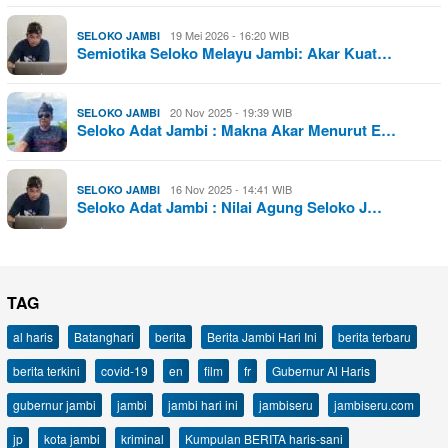
19 Mei 2026 - 16:20 WIB
SELOKO JAMBI
Semiotika Seloko Melayu Jambi: Akar Kuat…
20 Nov 2025 - 19:39 WIB
SELOKO JAMBI
Seloko Adat Jambi : Makna Akar Menurut E…
16 Nov 2025 - 14:41 WIB
SELOKO JAMBI
Seloko Adat Jambi : Nilai Agung Seloko J…
TAG
al haris
Batanghari
berita
Berita Jambi Hari Ini
berita terbaru
berita terkini
covid-19
en
film
fr
Gubernur Al Haris
gubernur jambi
jambi
jambi hari ini
jambiseru
jambiseru.com
jp
kota jambi
kriminal
Kumpulan BERITA haris-sani