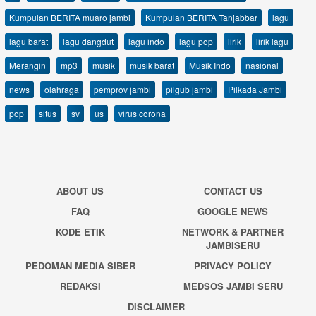
Kumpulan BERITA muaro jambi
Kumpulan BERITA Tanjabbar
lagu
lagu barat
lagu dangdut
lagu indo
lagu pop
lirik
lirik lagu
Merangin
mp3
musik
musik barat
Musik Indo
nasional
news
olahraga
pemprov jambi
pilgub jambi
Pilkada Jambi
pop
situs
sv
us
virus corona
ABOUT US
CONTACT US
FAQ
GOOGLE NEWS
KODE ETIK
NETWORK & PARTNER
JAMBISERU
PEDOMAN MEDIA SIBER
PRIVACY POLICY
REDAKSI
MEDSOS JAMBI SERU
DISCLAIMER