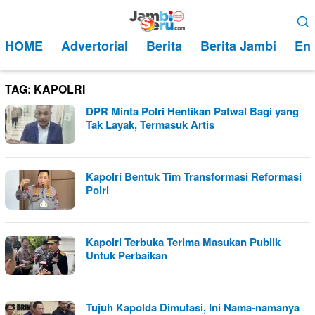
Loncat
Menu
ke
Mobile
HOME
Advertorial
Berita
Berita Jambi
Ent
konten
TAG:
KAPOLRI
DPR Minta Polri Hentikan Patwal Bagi yang
Tak Layak, Termasuk Artis
Kapolri Bentuk Tim Transformasi Reformasi
Polri
Kapolri Terbuka Terima Masukan Publik
Untuk Perbaikan
Tujuh Kapolda Dimutasi, Ini Nama-namanya