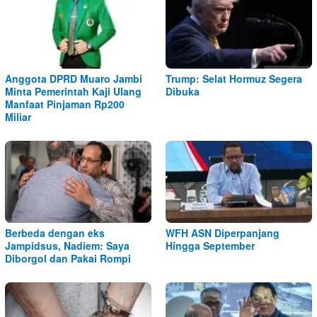
Anggota DPRD Muaro Jambi
Trump: Selat Hormuz Segera
Minta Pemerintah Kaji Ulang
Dibuka
Manfaat Pinjaman Rp200
Miliar
Berbeda dengan eks
WFH ASN Diperpanjang
Jampidsus, Nadiem: Saya
Hingga September
Diborgol dan Pakai Rompi