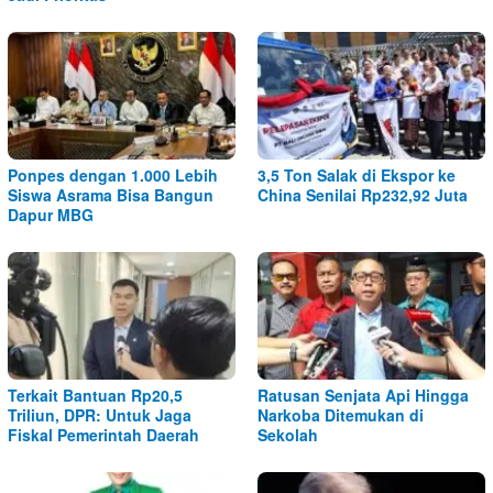
Ponpes dengan 1.000 Lebih
3,5 Ton Salak di Ekspor ke
Siswa Asrama Bisa Bangun
China Senilai Rp232,92 Juta
Dapur MBG
Terkait Bantuan Rp20,5
Ratusan Senjata Api Hingga
Triliun, DPR: Untuk Jaga
Narkoba Ditemukan di
Fiskal Pemerintah Daerah
Sekolah