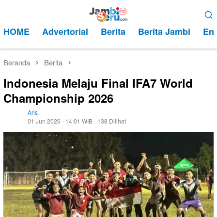
Loncat
Menu
ke
Mobile
HOME
Advertorial
Berita
Berita Jambi
Ent
konten
Beranda
Berita
Indonesia Melaju Final IFA7 World
Championship 2026
Aris
01 Jun 2026 - 14:01 WIB
138 Dilihat