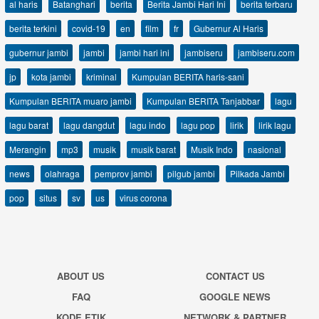
al haris
Batanghari
berita
Berita Jambi Hari Ini
berita terbaru
berita terkini
covid-19
en
film
fr
Gubernur Al Haris
gubernur jambi
jambi
jambi hari ini
jambiseru
jambiseru.com
jp
kota jambi
kriminal
Kumpulan BERITA haris-sani
Kumpulan BERITA muaro jambi
Kumpulan BERITA Tanjabbar
lagu
lagu barat
lagu dangdut
lagu indo
lagu pop
lirik
lirik lagu
Merangin
mp3
musik
musik barat
Musik Indo
nasional
news
olahraga
pemprov jambi
pilgub jambi
Pilkada Jambi
pop
situs
sv
us
virus corona
ABOUT US
CONTACT US
FAQ
GOOGLE NEWS
KODE ETIK
NETWORK & PARTNER