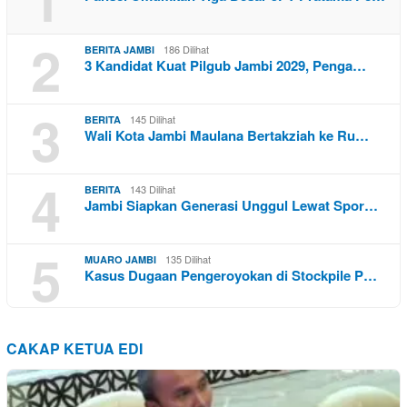
2
186 Dilihat
BERITA JAMBI
3 Kandidat Kuat Pilgub Jambi 2029, Penga…
3
145 Dilihat
BERITA
Wali Kota Jambi Maulana Bertakziah ke Ru…
4
143 Dilihat
BERITA
Jambi Siapkan Generasi Unggul Lewat Spor…
5
135 Dilihat
MUARO JAMBI
Kasus Dugaan Pengeroyokan di Stockpile P…
CAKAP KETUA EDI