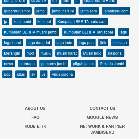
berita terkini
covid-19
en
film
fr
Gubernur Al Haris
gubernur jambi
jambi
jambi hari ini
jambiseru
jambiseru.com
jp
kota jambi
kriminal
Kumpulan BERITA haris-sani
Kumpulan BERITA muaro jambi
Kumpulan BERITA Tanjabbar
lagu
lagu barat
lagu dangdut
lagu indo
lagu pop
lirik
lirik lagu
Merangin
mp3
musik
musik barat
Musik Indo
nasional
news
olahraga
pemprov jambi
pilgub jambi
Pilkada Jambi
pop
situs
sv
us
virus corona
ABOUT US
CONTACT US
FAQ
GOOGLE NEWS
KODE ETIK
NETWORK & PARTNER
JAMBISERU