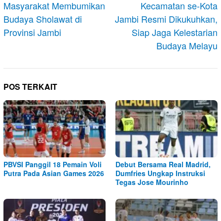
Masyarakat Membumikan
Kecamatan se-Kota
Budaya Sholawat di
Jambi Resmi Dikukuhkan,
Provinsi Jambi
Siap Jaga Kelestarian
Budaya Melayu
POS TERKAIT
PBVSI Panggil 18 Pemain Voli
Debut Bersama Real Madrid,
Putra Pada Asian Games 2026
Dumfries Ungkap Instruksi
Tegas Jose Mourinho