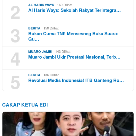
2
160 Dilihat
AL HARIS WAYS
Al Haris Ways: Sekolah Rakyat Terintegra…
3
150 Dilihat
BERITA
Bukan Cuma TNI! Mensesneg Buka Suara:
Gu…
4
143 Dilihat
MUARO JAMBI
Muaro Jambi Ukir Prestasi Nasional, Terb…
5
136 Dilihat
BERITA
Revolusi Medis Indonesia! ITB Ganteng Ro…
CAKAP KETUA EDI