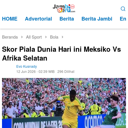
Loncat
Menu
ke
Mobile
HOME
Advertorial
Berita
Berita Jambi
Ent
konten
Beranda
All Sport
Bola
Skor Piala Dunia Hari ini Meksiko Vs
Afrika Selatan
Evo Kusnady
12 Jun 2026 - 02:39 WIB
296 Dilihat