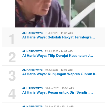
1
31 Jul 2026 - 11:35 WIB
AL HARIS WAYS
Al Haris Ways: Sekolah Rakyat Terintegra…
2
22 Jul 2026 - 14:07 WIB
AL HARIS WAYS
Al Haris Ways: Titip Derajat Kesehatan J…
3
19 Jul 2026 - 13:03 WIB
AL HARIS WAYS
Al Haris Ways: Kunjungan Wapres Gibran k…
4
30 Jun 2026 - 15:50 WIB
AL HARIS WAYS
Al Haris Ways: Pesan untuk Diri Sendiri,…
28 Jun 2026 - 15:14 WIB
AL HARIS WAYS