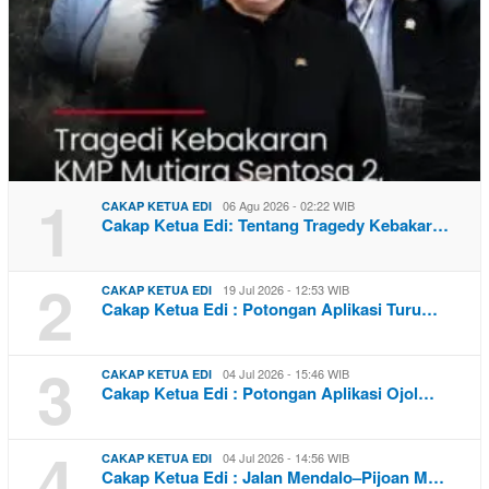
1
06 Agu 2026 - 02:22 WIB
CAKAP KETUA EDI
Cakap Ketua Edi: Tentang Tragedy Kebakar…
2
19 Jul 2026 - 12:53 WIB
CAKAP KETUA EDI
Cakap Ketua Edi : Potongan Aplikasi Turu…
3
04 Jul 2026 - 15:46 WIB
CAKAP KETUA EDI
Cakap Ketua Edi : Potongan Aplikasi Ojol…
4
04 Jul 2026 - 14:56 WIB
CAKAP KETUA EDI
Cakap Ketua Edi : Jalan Mendalo–Pijoan M…