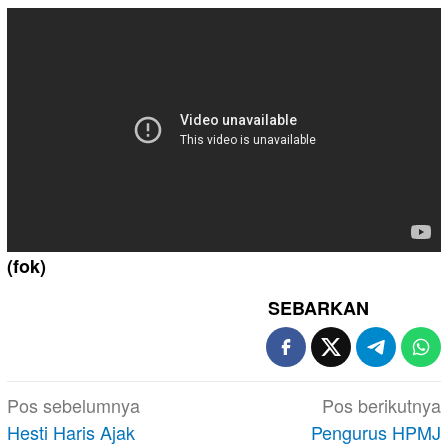
(fok)
SEBARKAN
Navigasi
Pos sebelumnya
Pos berikutnya
pos
Hesti Haris Ajak
Pengurus HPMJ