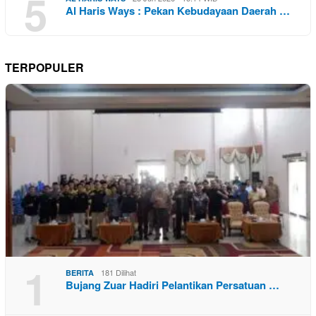
5
Al Haris Ways : Pekan Kebudayaan Daerah …
TERPOPULER
1
181 Dilihat
BERITA
Bujang Zuar Hadiri Pelantikan Persatuan …