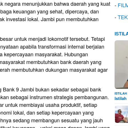
k negara menunjukkan bahwa daerah yang kuat
-
FIL
embaga keuangan yang sehat, dipercaya, dan
-
TEK
k investasi lokal. Jambi pun membutuhkan
ISTI
esar untuk menjadi lokomotif tersebut. Tetapi
yataan apabila transformasi internal berjalan
ya kepercayaan masyarakat. Hubungan
k; masyarakat membutuhkan bank daerah yang
daerah membutuhkan dukungan masyarakat agar
 Bank 9 Jambi bukan sekadar sebagai bank
ISTILA
inkan sebagai instrumen strategis pembangunan.
Istila
r untuk membiayai usaha produktif, setiap
nomi lokal, dan setiap kepercayaan yang
uhnya sedang membangun sesuatu yang jauh
nstitusi keuangan—yakni masa depan Jambi yang