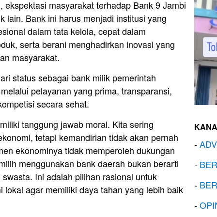
ekspektasi masyarakat terhadap Bank 9 Jambi
k lain. Bank ini harus menjadi institusi yang
fesional dalam tata kelola, cepat dalam
oduk, serta berani menghadirkan inovasi yang
an masyarakat.
dari status sebagai bank milik pemerintah
melalui pelayanan yang prima, transparansi,
ompetisi secara sehat.
emiliki tanggung jawab moral. Kita sering
KANA
ekonomi, tetapi kemandirian tidak akan pernah
-
ADV
rumen ekonominya tidak memperoleh dukungan
emilih menggunakan bank daerah bukan berarti
-
BER
wasta. Ini adalah pilihan rasional untuk
-
BER
okal agar memiliki daya tahan yang lebih baik
-
OPI