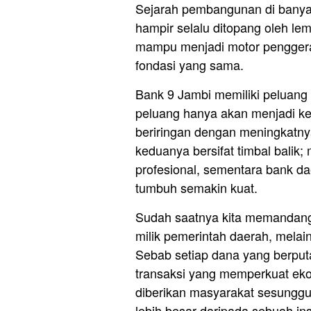
Sejarah pembangunan di banya
hampir selalu ditopang oleh l
mampu menjadi motor penggera
fondasi yang sama.
Bank 9 Jambi memiliki peluang b
peluang hanya akan menjadi ken
beriringan dengan meningkatn
keduanya bersifat timbal bali
profesional, sementara bank 
tumbuh semakin kuat.
Sudah saatnya kita memandang
milik pemerintah daerah, mela
Sebab setiap dana yang berputa
transaksi yang memperkuat eko
diberikan masyarakat sesungg
lebih besar daripada sebuah i