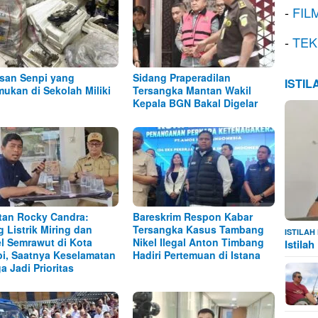
-
FIL
-
TEK
san Senpi yang
Sidang Praperadilan
ISTI
mukan di Sekolah Miliki
Tersangka Mantan Wakil
Kepala BGN Bakal Digelar
tan Rocky Candra:
Bareskrim Respon Kabar
g Listrik Miring dan
Tersangka Kasus Tambang
ISTILA
l Semrawut di Kota
Nikel Ilegal Anton Timbang
Istila
i, Saatnya Keselamatan
Hadiri Pertemuan di Istana
a Jadi Prioritas