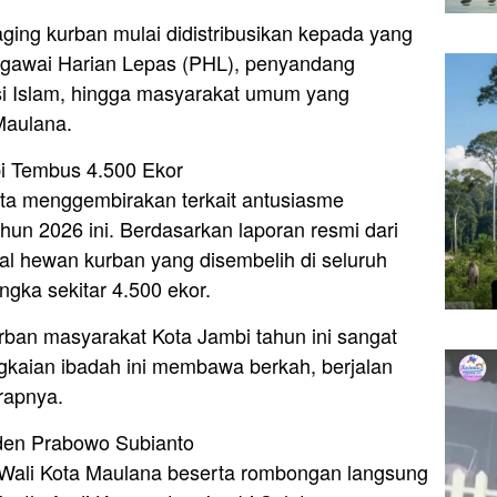
aging kurban mulai didistribusikan kepada yang
egawai Harian Lepas (PHL), penyandang
sasi Islam, hingga masyarakat umum yang
Maulana.
i Tembus 4.500 Ekor
a menggembirakan terkait antusiasme
un 2026 ini. Berdasarkan laporan resmi dari
tal hewan kurban yang disembelih di seluruh
gka sekitar 4.500 ekor.
rban masyarakat Kota Jambi tahun ini sangat
gkaian ibadah ini membawa berkah, berjalan
rapnya.
den Prabowo Subianto
 Wali Kota Maulana beserta rombongan langsung