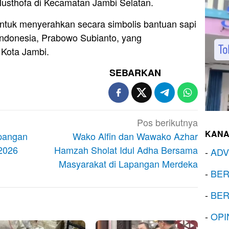
Musthofa di Kecamatan Jambi Selatan.
untuk menyerahkan secara simbolis bantuan sapi
Indonesia, Prabowo Subianto, yang
 Kota Jambi.
SEBARKAN
Pos berikutnya
KANA
pangan
Wako Alfin dan Wawako Azhar
 2026
Hamzah Sholat Idul Adha Bersama
-
ADV
Masyarakat di Lapangan Merdeka
-
BER
-
BER
-
OPI