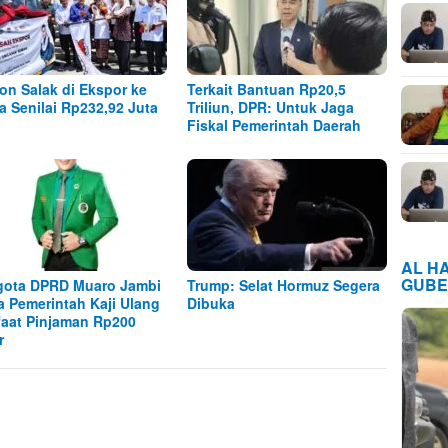
Ton Salak di Ekspor ke
Terkait Bantuan Rp20,5
a Senilai Rp232,92 Juta
Triliun, DPR: Untuk Jaga
Fiskal Pemerintah Daerah
AL H
GUBE
ota DPRD Muaro Jambi
Trump: Selat Hormuz Segera
a Pemerintah Kaji Ulang
Dibuka
aat Pinjaman Rp200
ar