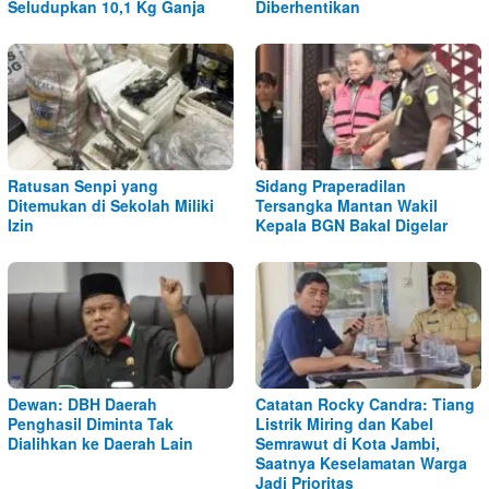
Seludupkan 10,1 Kg Ganja
Diberhentikan
Ratusan Senpi yang
Sidang Praperadilan
Ditemukan di Sekolah Miliki
Tersangka Mantan Wakil
Izin
Kepala BGN Bakal Digelar
Dewan: DBH Daerah
Catatan Rocky Candra: Tiang
Penghasil Diminta Tak
Listrik Miring dan Kabel
Dialihkan ke Daerah Lain
Semrawut di Kota Jambi,
Saatnya Keselamatan Warga
Jadi Prioritas