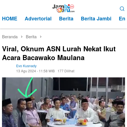
Loncat
Menu
ke
Mobile
HOME
Advertorial
Berita
Berita Jambi
Ent
konten
Beranda
Berita
Viral, Oknum ASN Lurah Nekat Ikut
Acara Bacawako Maulana
Evo Kusnady
13 Agu 2024 - 11:58 WIB
177 Dilihat