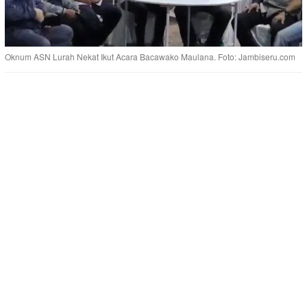
Oknum ASN Lurah Nekat Ikut Acara Bacawako Maulana. Foto: Jambiseru.com