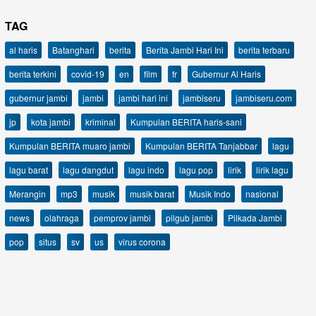
TAG
al haris
Batanghari
berita
Berita Jambi Hari Ini
berita terbaru
berita terkini
covid-19
en
film
fr
Gubernur Al Haris
gubernur jambi
jambi
jambi hari ini
jambiseru
jambiseru.com
jp
kota jambi
kriminal
Kumpulan BERITA haris-sani
Kumpulan BERITA muaro jambi
Kumpulan BERITA Tanjabbar
lagu
lagu barat
lagu dangdut
lagu indo
lagu pop
lirik
lirik lagu
Merangin
mp3
musik
musik barat
Musik Indo
nasional
news
olahraga
pemprov jambi
pilgub jambi
Pilkada Jambi
pop
situs
sv
us
virus corona