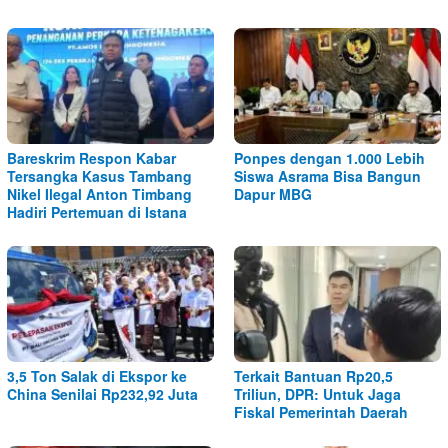
Bareskrim Respon Kabar
Ponpes dengan 1.000 Lebih
Tersangka Kasus Tambang
Siswa Asrama Bisa Bangun
Nikel Ilegal Anton Timbang
Dapur MBG
Hadiri Pertemuan di Istana
3,5 Ton Salak di Ekspor ke
Terkait Bantuan Rp20,5
China Senilai Rp232,92 Juta
Triliun, DPR: Untuk Jaga
Fiskal Pemerintah Daerah