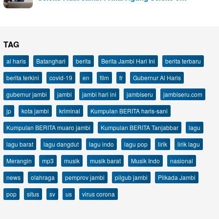
TAG
al haris
Batanghari
berita
Berita Jambi Hari Ini
berita terbaru
berita terkini
covid-19
en
film
fr
Gubernur Al Haris
gubernur jambi
jambi
jambi hari ini
jambiseru
jambiseru.com
jp
kota jambi
kriminal
Kumpulan BERITA haris-sani
Kumpulan BERITA muaro jambi
Kumpulan BERITA Tanjabbar
lagu
lagu barat
lagu dangdut
lagu indo
lagu pop
lirik
lirik lagu
Merangin
mp3
musik
musik barat
Musik Indo
nasional
news
olahraga
pemprov jambi
pilgub jambi
Pilkada Jambi
pop
situs
sv
us
virus corona