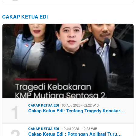
CAKAP KETUA EDI
1
06 Agu 2026 - 02:22 WIB
CAKAP KETUA EDI
Cakap Ketua Edi: Tentang Tragedy Kebakar…
2
19 Jul 2026 - 12:53 WIB
CAKAP KETUA EDI
Cakap Ketua Edi : Potongan Aplikasi Turu…