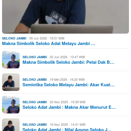
05 Jun 2026 - 16:51 WIB
SELOKO JAMBI
Makna Simbolik Seloko Adat Melayu Jambi …
02 Jun 2026 - 13:47 WIB
SELOKO JAMBI
Makna Simbolik Seloko Jambi: Petai Dak B…
19 Mei 2026 - 16:20 WIB
SELOKO JAMBI
Semiotika Seloko Melayu Jambi: Akar Kuat…
20 Nov 2025 - 19:39 WIB
SELOKO JAMBI
Seloko Adat Jambi : Makna Akar Menurut E…
16 Nov 2025 - 14:41 WIB
SELOKO JAMBI
Seloko Adat Jambi : Nilai Agung Seloko J…