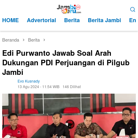
Loncat
Menu
ke
Mobile
HOME
Advertorial
Berita
Berita Jambi
Ent
konten
Beranda
Berita
Edi Purwanto Jawab Soal Arah
Dukungan PDI Perjuangan di Pilgub
Jambi
Evo Kusnady
13 Agu 2024 - 11:54 WIB
146 Dilihat