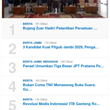
1
191 Dilihat
BERITA
Bujang Zuar Hadiri Pelantikan Persatuan …
2
176 Dilihat
BERITA JAMBI
3 Kandidat Kuat Pilgub Jambi 2029, Penga…
3
,
166 Dilihat
BERITA JAMBI
MERANGIN
Pansel Umumkan Tiga Besar JPT Pratama Pe…
4
160 Dilihat
BERITA
Bukan Cuma TNI! Mensesneg Buka Suara:
Gu…
5
142 Dilihat
BERITA
Revolusi Medis Indonesia! ITB Ganteng Ro…