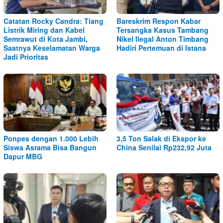
Catatan Rocky Candra: Tiang
Bareskrim Respon Kabar
Listrik Miring dan Kabel
Tersangka Kasus Tambang
Semrawut di Kota Jambi,
Nikel Ilegal Anton Timbang
Saatnya Keselamatan Warga
Hadiri Pertemuan di Istana
Jadi Prioritas
Ponpes dengan 1.000 Lebih
3,5 Ton Salak di Ekspor ke
Siswa Asrama Bisa Bangun
China Senilai Rp232,92 Juta
Dapur MBG