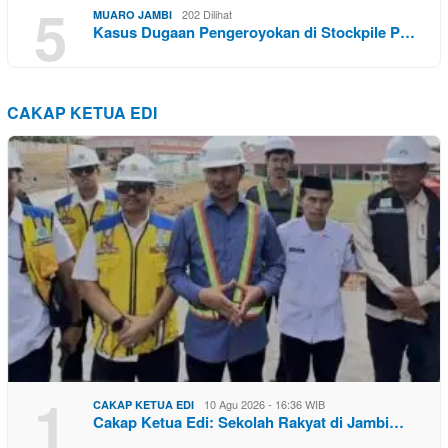
5
202 Dilihat
MUARO JAMBI
Kasus Dugaan Pengeroyokan di Stockpile P…
CAKAP KETUA EDI
1
10 Agu 2026 - 16:36 WIB
CAKAP KETUA EDI
Cakap Ketua Edi: Sekolah Rakyat di Jambi…