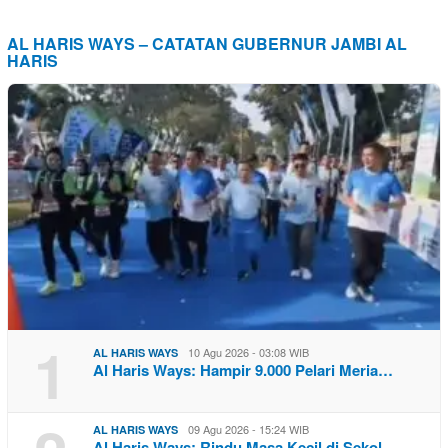
AL HARIS WAYS – CATATAN GUBERNUR JAMBI AL
HARIS
1
10 Agu 2026 - 03:08 WIB
AL HARIS WAYS
Al Haris Ways: Hampir 9.000 Pelari Meria…
09 Agu 2026 - 15:24 WIB
AL HARIS WAYS
Al Haris Ways: Rindu Masa Kecil di Sekol…