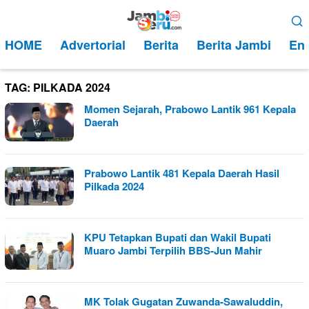
Loncat
Menu
ke
Mobile
HOME
Advertorial
Berita
Berita Jambi
Ent
konten
TAG:
PILKADA 2024
Momen Sejarah, Prabowo Lantik 961 Kepala
Daerah
Prabowo Lantik 481 Kepala Daerah Hasil
Pilkada 2024
KPU Tetapkan Bupati dan Wakil Bupati
Muaro Jambi Terpilih BBS-Jun Mahir
MK Tolak Gugatan Zuwanda-Sawaluddin,