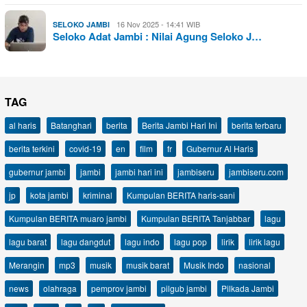
16 Nov 2025 - 14:41 WIB
SELOKO JAMBI
Seloko Adat Jambi : Nilai Agung Seloko J…
TAG
al haris
Batanghari
berita
Berita Jambi Hari Ini
berita terbaru
berita terkini
covid-19
en
film
fr
Gubernur Al Haris
gubernur jambi
jambi
jambi hari ini
jambiseru
jambiseru.com
jp
kota jambi
kriminal
Kumpulan BERITA haris-sani
Kumpulan BERITA muaro jambi
Kumpulan BERITA Tanjabbar
lagu
lagu barat
lagu dangdut
lagu indo
lagu pop
lirik
lirik lagu
Merangin
mp3
musik
musik barat
Musik Indo
nasional
news
olahraga
pemprov jambi
pilgub jambi
Pilkada Jambi