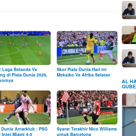
! Laga Belanda Vs
Skor Piala Dunia Hari ini
ng di Piala Dunia 2026,
Meksiko Vs Afrika Selatan
Skornya
AL H
GUBE
a Dunia Antarklub : PSG
Syarat Terakhir Nico Williams
r Inter Miami 4-0
untuk Barcelona