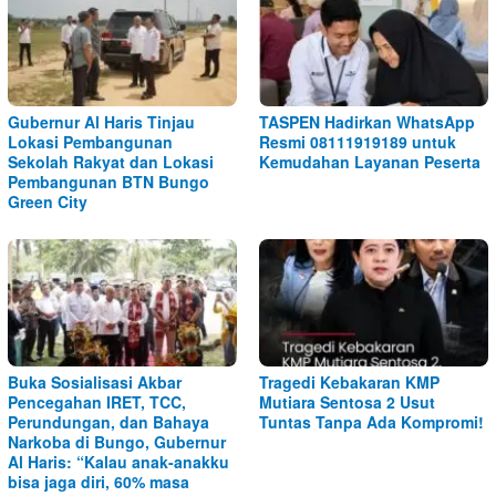
Gubernur Al Haris Tinjau
TASPEN Hadirkan WhatsApp
Lokasi Pembangunan
Resmi 08111919189 untuk
Sekolah Rakyat dan Lokasi
Kemudahan Layanan Peserta
Pembangunan BTN Bungo
Green City
Buka Sosialisasi Akbar
Tragedi Kebakaran KMP
Pencegahan IRET, TCC,
Mutiara Sentosa 2 Usut
Perundungan, dan Bahaya
Tuntas Tanpa Ada Kompromi!
Narkoba di Bungo, Gubernur
Al Haris: “Kalau anak-anakku
bisa jaga diri, 60% masa