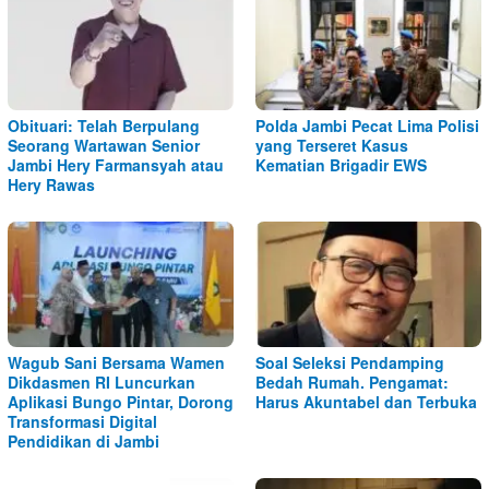
Obituari: Telah Berpulang
Polda Jambi Pecat Lima Polisi
Seorang Wartawan Senior
yang Terseret Kasus
Jambi Hery Farmansyah atau
Kematian Brigadir EWS
Hery Rawas
Wagub Sani Bersama Wamen
Soal Seleksi Pendamping
Dikdasmen RI Luncurkan
Bedah Rumah. Pengamat:
Aplikasi Bungo Pintar, Dorong
Harus Akuntabel dan Terbuka
Transformasi Digital
Pendidikan di Jambi