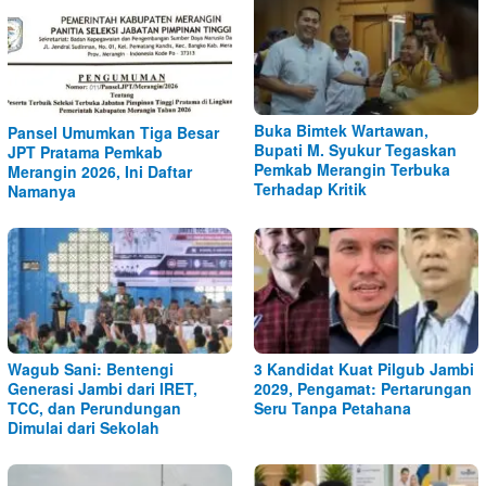
Buka Bimtek Wartawan,
Pansel Umumkan Tiga Besar
Bupati M. Syukur Tegaskan
JPT Pratama Pemkab
Pemkab Merangin Terbuka
Merangin 2026, Ini Daftar
Terhadap Kritik
Namanya
Wagub Sani: Bentengi
3 Kandidat Kuat Pilgub Jambi
Generasi Jambi dari IRET,
2029, Pengamat: Pertarungan
TCC, dan Perundungan
Seru Tanpa Petahana
Dimulai dari Sekolah