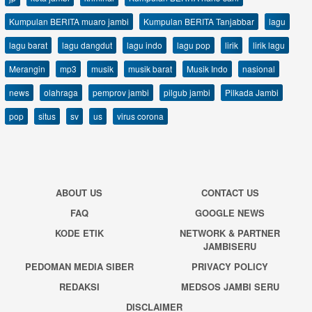
Kumpulan BERITA muaro jambi
Kumpulan BERITA Tanjabbar
lagu
lagu barat
lagu dangdut
lagu indo
lagu pop
lirik
lirik lagu
Merangin
mp3
musik
musik barat
Musik Indo
nasional
news
olahraga
pemprov jambi
pilgub jambi
Pilkada Jambi
pop
situs
sv
us
virus corona
ABOUT US
CONTACT US
FAQ
GOOGLE NEWS
KODE ETIK
NETWORK & PARTNER
JAMBISERU
PEDOMAN MEDIA SIBER
PRIVACY POLICY
REDAKSI
MEDSOS JAMBI SERU
DISCLAIMER