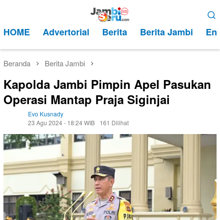
Loncat
Menu
ke
Mobile
HOME
Advertorial
Berita
Berita Jambi
Ent
konten
Beranda
Berita Jambi
Kapolda Jambi Pimpin Apel Pasukan
Operasi Mantap Praja Siginjai
Evo Kusnady
23 Agu 2024 - 18:24 WIB
161 Dilihat