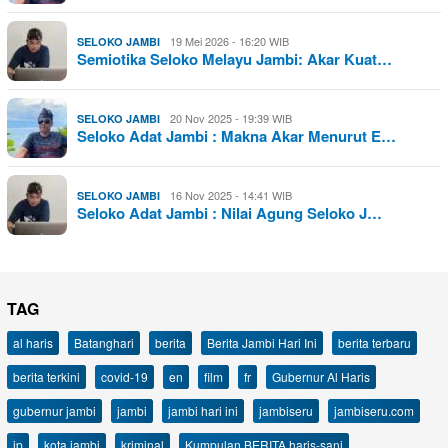
19 Mei 2026 - 16:20 WIB
SELOKO JAMBI
Semiotika Seloko Melayu Jambi: Akar Kuat…
20 Nov 2025 - 19:39 WIB
SELOKO JAMBI
Seloko Adat Jambi : Makna Akar Menurut E…
16 Nov 2025 - 14:41 WIB
SELOKO JAMBI
Seloko Adat Jambi : Nilai Agung Seloko J…
TAG
al haris
Batanghari
berita
Berita Jambi Hari Ini
berita terbaru
berita terkini
covid-19
en
film
fr
Gubernur Al Haris
gubernur jambi
jambi
jambi hari ini
jambiseru
jambiseru.com
jp
kota jambi
kriminal
Kumpulan BERITA haris-sani