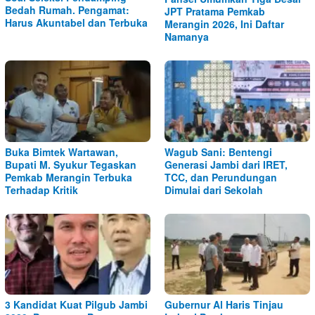
Bedah Rumah. Pengamat:
JPT Pratama Pemkab
Harus Akuntabel dan Terbuka
Merangin 2026, Ini Daftar
Namanya
Buka Bimtek Wartawan,
Wagub Sani: Bentengi
Bupati M. Syukur Tegaskan
Generasi Jambi dari IRET,
Pemkab Merangin Terbuka
TCC, dan Perundungan
Terhadap Kritik
Dimulai dari Sekolah
3 Kandidat Kuat Pilgub Jambi
Gubernur Al Haris Tinjau