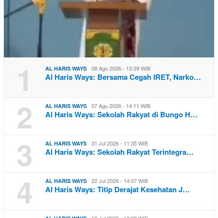
1
08 Agu 2026 - 13:39 WIB
AL HARIS WAYS
Al Haris Ways: Bersama Cegah IRET, Narko…
2
07 Agu 2026 - 14:11 WIB
AL HARIS WAYS
Al Haris Ways: Sekolah Rakyat di Bungo H…
3
31 Jul 2026 - 11:35 WIB
AL HARIS WAYS
Al Haris Ways: Sekolah Rakyat Terintegra…
4
22 Jul 2026 - 14:07 WIB
AL HARIS WAYS
Al Haris Ways: Titip Derajat Kesehatan J…
19 Jul 2026 - 13:03 WIB