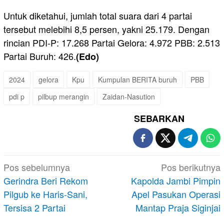
Untuk diketahui, jumlah total suara dari 4 partai
tersebut melebihi 8,5 persen, yakni 25.179. Dengan
rincian PDI-P: 17.268 Partai Gelora: 4.972 PBB: 2.513
Partai Buruh: 426.
(Edo)
2024
gelora
Kpu
Kumpulan BERITA buruh
PBB
pdi p
pilbup merangin
Zaidan-Nasution
SEBARKAN
Navigasi
Pos sebelumnya
Pos berikutnya
pos
Gerindra Beri Rekom
Kapolda Jambi Pimpin
Pilgub ke Haris-Sani,
Apel Pasukan Operasi
Tersisa 2 Partai
Mantap Praja Siginjai