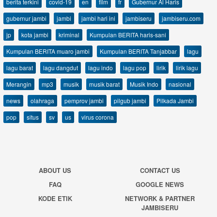
berita terkini
covid-19
en
film
fr
Gubernur Al Haris
gubernur jambi
jambi
jambi hari ini
jambiseru
jambiseru.com
jp
kota jambi
kriminal
Kumpulan BERITA haris-sani
Kumpulan BERITA muaro jambi
Kumpulan BERITA Tanjabbar
lagu
lagu barat
lagu dangdut
lagu indo
lagu pop
lirik
lirik lagu
Merangin
mp3
musik
musik barat
Musik Indo
nasional
news
olahraga
pemprov jambi
pilgub jambi
Pilkada Jambi
pop
situs
sv
us
virus corona
ABOUT US
CONTACT US
FAQ
GOOGLE NEWS
KODE ETIK
NETWORK & PARTNER
JAMBISERU