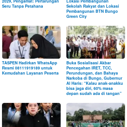
2029, Pengamat: Pertarungan
Lokasi Pembangunan
Seru Tanpa Petahana
Sekolah Rakyat dan Lokasi
Pembangunan BTN Bungo
Green City
TASPEN Hadirkan WhatsApp
Buka Sosialisasi Akbar
Resmi 08111919189 untuk
Pencegahan IRET, TCC,
Kemudahan Layanan Peserta
Perundungan, dan Bahaya
Narkoba di Bungo, Gubernur
Al Haris: “Kalau anak-anakku
bisa jaga diri, 60% masa
depan sudah ada di tangan”