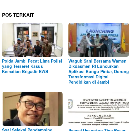
POS TERKAIT
Polda Jambi Pecat Lima Polisi
Wagub Sani Bersama Wamen
yang Terseret Kasus
Dikdasmen RI Luncurkan
Kematian Brigadir EWS
Aplikasi Bungo Pintar, Dorong
Transformasi Digital
Pendidikan di Jambi
Soal Seleksi Pendamping
Pansel Umumkan Tiga Besar