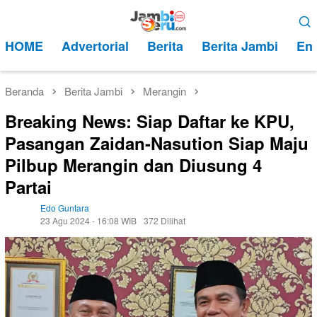
Loncat
Menu
ke
Mobile
HOME
Advertorial
Berita
Berita Jambi
Ent
konten
Beranda
Berita Jambi
Merangin
Breaking News: Siap Daftar ke KPU,
Pasangan Zaidan-Nasution Siap Maju
Pilbup Merangin dan Diusung 4
Partai
Edo Guntara
23 Agu 2024 - 16:08 WIB
372 Dilihat