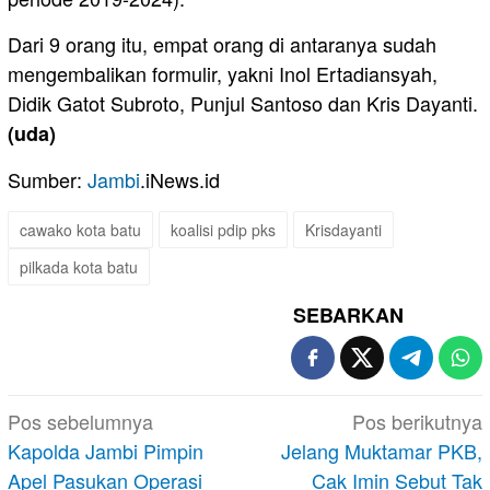
Dari 9 orang itu, empat orang di antaranya sudah
mengembalikan formulir, yakni Inol Ertadiansyah,
Didik Gatot Subroto, Punjul Santoso dan Kris Dayanti.
(uda)
Sumber:
Jambi
.iNews.id
cawako kota batu
koalisi pdip pks
Krisdayanti
pilkada kota batu
SEBARKAN
Navigasi
Pos sebelumnya
Pos berikutnya
pos
Kapolda Jambi Pimpin
Jelang Muktamar PKB,
Apel Pasukan Operasi
Cak Imin Sebut Tak