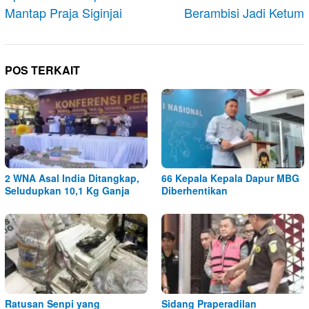
Mantap Praja Siginjai
Berambisi Jadi Ketum
POS TERKAIT
2 WNA Asal India Ditangkap,
66 Kepala Kepala Dapur MBG
Seludupkan 10,1 Kg Ganja
Diberhentikan
Ratusan Senpi yang
Sidang Praperadilan