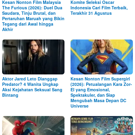
Kesan Nonton Film Malaysia
Komite Seleksi Oscar
The Furious (2026): Duel Dua
Indonesia Cari Film Terbaik,
Saudara, Tinju Brutal, dan
Terakhir 31 Agustus
Pertaruhan Maruah yang Bikin
Tegang dari Awal hingga
Akhir
Aktor Jared Leto Dianggap
Kesan Nonton Film Supergirl
Predator? 4 Wanita Ungkap
(2026): Petualangan Kara Zor-
Aksi Kejahatan Seksual Sang
El yang Emosional,
Bintang
Spektakuler, dan Siap
Mengubah Masa Depan DC
Universe