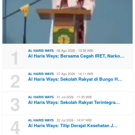
1
08 Agu 2026 - 13:39 WIB
AL HARIS WAYS
Al Haris Ways: Bersama Cegah IRET, Narko…
2
07 Agu 2026 - 14:11 WIB
AL HARIS WAYS
Al Haris Ways: Sekolah Rakyat di Bungo H…
3
31 Jul 2026 - 11:35 WIB
AL HARIS WAYS
Al Haris Ways: Sekolah Rakyat Terintegra…
4
22 Jul 2026 - 14:07 WIB
AL HARIS WAYS
Al Haris Ways: Titip Derajat Kesehatan J…