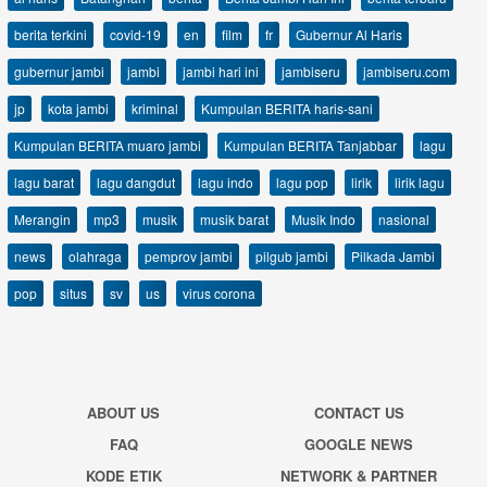
berita terkini
covid-19
en
film
fr
Gubernur Al Haris
gubernur jambi
jambi
jambi hari ini
jambiseru
jambiseru.com
jp
kota jambi
kriminal
Kumpulan BERITA haris-sani
Kumpulan BERITA muaro jambi
Kumpulan BERITA Tanjabbar
lagu
lagu barat
lagu dangdut
lagu indo
lagu pop
lirik
lirik lagu
Merangin
mp3
musik
musik barat
Musik Indo
nasional
news
olahraga
pemprov jambi
pilgub jambi
Pilkada Jambi
pop
situs
sv
us
virus corona
ABOUT US
CONTACT US
FAQ
GOOGLE NEWS
KODE ETIK
NETWORK & PARTNER