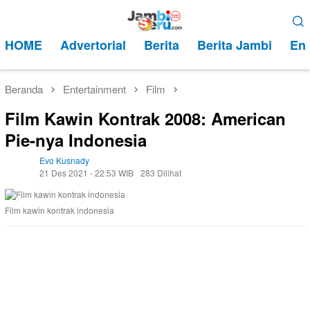
Loncat
Menu
ke
Mobile
HOME
Advertorial
Berita
Berita Jambi
Ent
konten
Beranda
Entertainment
Film
Film Kawin Kontrak 2008: American
Pie-nya Indonesia
Evo Kusnady
21 Des 2021 - 22:53 WIB
283 Dilihat
Film kawin kontrak indonesia