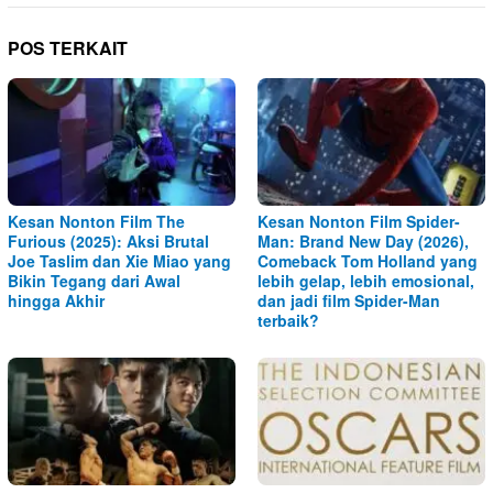
POS TERKAIT
Kesan Nonton Film The
Kesan Nonton Film Spider-
Furious (2025): Aksi Brutal
Man: Brand New Day (2026),
Joe Taslim dan Xie Miao yang
Comeback Tom Holland yang
Bikin Tegang dari Awal
lebih gelap, lebih emosional,
hingga Akhir
dan jadi film Spider-Man
terbaik?