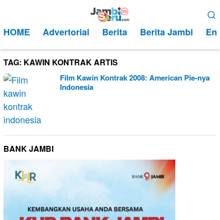
Loncat
Menu
ke
Mobile
HOME
Advertorial
Berita
Berita Jambi
Ent
konten
TAG:
KAWIN KONTRAK ARTIS
Film Kawin Kontrak 2008: American Pie-nya
Indonesia
BANK JAMBI