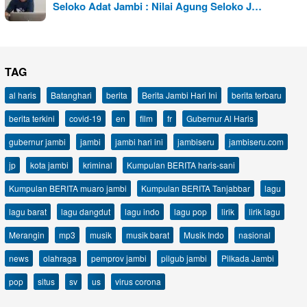
Seloko Adat Jambi : Nilai Agung Seloko J…
TAG
al haris
Batanghari
berita
Berita Jambi Hari Ini
berita terbaru
berita terkini
covid-19
en
film
fr
Gubernur Al Haris
gubernur jambi
jambi
jambi hari ini
jambiseru
jambiseru.com
jp
kota jambi
kriminal
Kumpulan BERITA haris-sani
Kumpulan BERITA muaro jambi
Kumpulan BERITA Tanjabbar
lagu
lagu barat
lagu dangdut
lagu indo
lagu pop
lirik
lirik lagu
Merangin
mp3
musik
musik barat
Musik Indo
nasional
news
olahraga
pemprov jambi
pilgub jambi
Pilkada Jambi
pop
situs
sv
us
virus corona