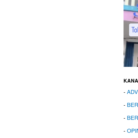
KANA
-
ADV
-
BER
-
BER
-
OPI