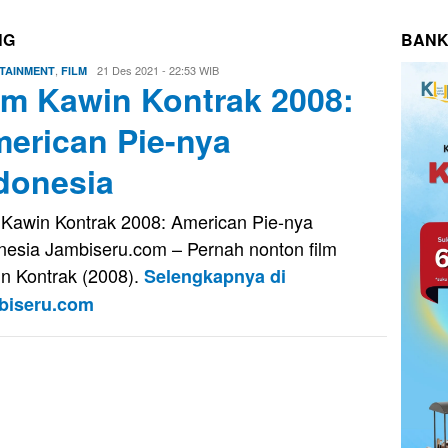
NG
BANK
,
Evo
21 Des 2021 - 22:53 WIB
TAINMENT
FILM
lm Kawin Kontrak 2008:
Kusnady
erican Pie-nya
donesia
 Kawin Kontrak 2008: American Pie-nya
nesia Jambiseru.com – Pernah nonton film
n Kontrak (2008).
Selengkapnya di
biseru.com