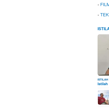
-
FIL
-
TEK
ISTI
ISTILA
Istila