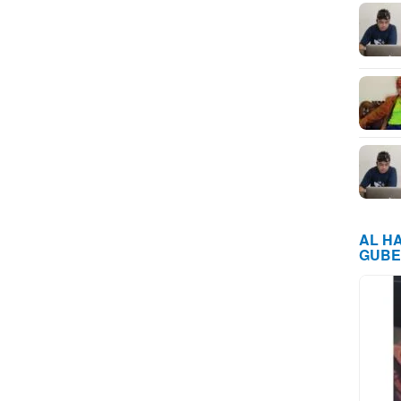
AL H
GUBE