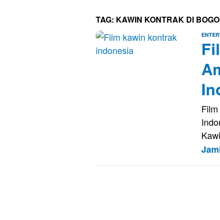
TAG:
KAWIN KONTRAK DI BOG
ENTER
Fi
Am
In
Film
Indo
Kawi
Jam