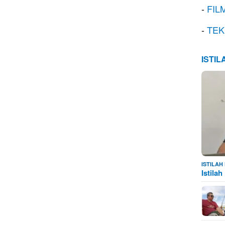
-
FIL
-
TEK
ISTI
ISTILA
Istila