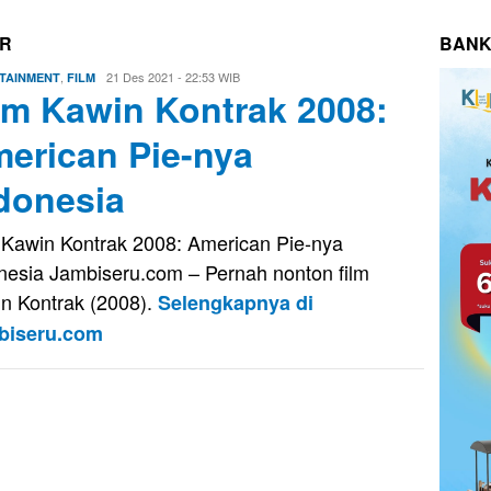
OR
BANK
,
Evo
21 Des 2021 - 22:53 WIB
TAINMENT
FILM
lm Kawin Kontrak 2008:
Kusnady
erican Pie-nya
donesia
 Kawin Kontrak 2008: American Pie-nya
nesia Jambiseru.com – Pernah nonton film
n Kontrak (2008).
Selengkapnya di
biseru.com