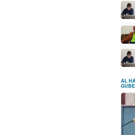
AL H
GUBE