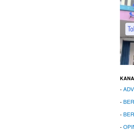
KANA
-
ADV
-
BER
-
BER
-
OPI