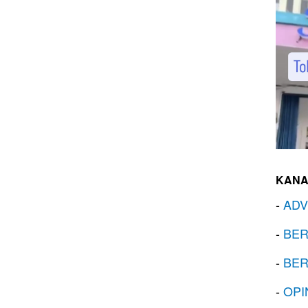
KANA
-
ADV
-
BER
-
BER
-
OPI