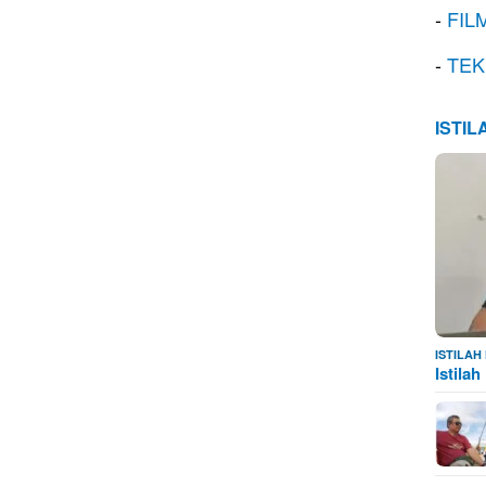
-
FIL
-
TEK
ISTI
ISTILA
Istila