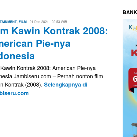
BANK
,
Evo
21 Des 2021 - 22:53 WIB
TAINMENT
FILM
lm Kawin Kontrak 2008:
Kusnady
erican Pie-nya
donesia
 Kawin Kontrak 2008: American Pie-nya
nesia Jambiseru.com – Pernah nonton film
n Kontrak (2008).
Selengkapnya di
biseru.com