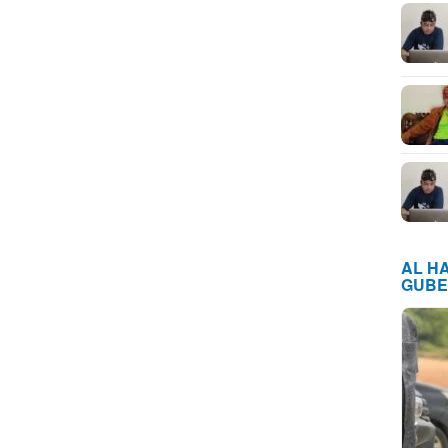
AL H
GUBE