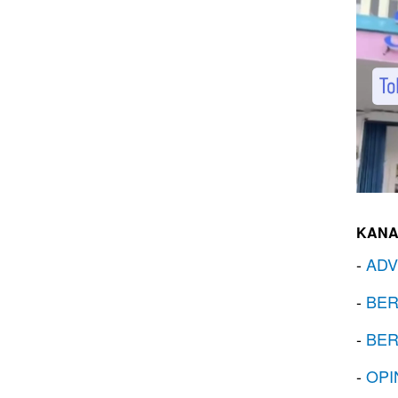
KANA
-
ADV
-
BER
-
BER
-
OPI