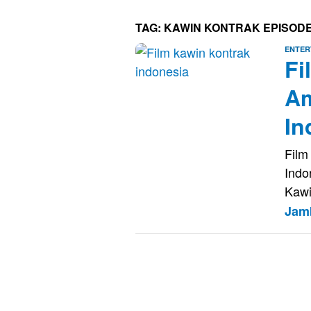
TAG:
KAWIN KONTRAK EPISODE
ENTER
Fi
Am
In
Film
Indo
Kawi
Jam