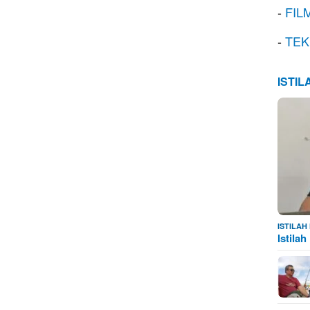
-
FIL
-
TEK
ISTI
ISTILA
Istila