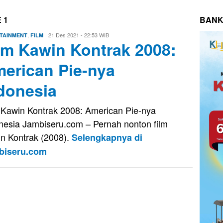
 1
BANK
,
Evo
21 Des 2021 - 22:53 WIB
TAINMENT
FILM
lm Kawin Kontrak 2008:
Kusnady
erican Pie-nya
donesia
 Kawin Kontrak 2008: American Pie-nya
nesia Jambiseru.com – Pernah nonton film
n Kontrak (2008).
Selengkapnya di
biseru.com