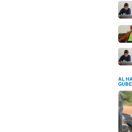
AL H
GUBE