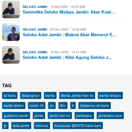
19 Mei 2026 - 16:20 WIB
SELOKO JAMBI
Semiotika Seloko Melayu Jambi: Akar Kuat…
20 Nov 2025 - 19:39 WIB
SELOKO JAMBI
Seloko Adat Jambi : Makna Akar Menurut E…
16 Nov 2025 - 14:41 WIB
SELOKO JAMBI
Seloko Adat Jambi : Nilai Agung Seloko J…
TAG
al haris
Batanghari
berita
Berita Jambi Hari Ini
berita terbaru
berita terkini
covid-19
en
film
fr
Gubernur Al Haris
gubernur jambi
jambi
jambi hari ini
jambiseru
jambiseru.com
jp
kota jambi
kriminal
Kumpulan BERITA haris-sani