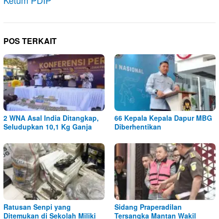
Ketum PDIP
POS TERKAIT
2 WNA Asal India Ditangkap,
66 Kepala Kepala Dapur MBG
Seludupkan 10,1 Kg Ganja
Diberhentikan
Ratusan Senpi yang
Sidang Praperadilan
Ditemukan di Sekolah Miliki
Tersangka Mantan Wakil