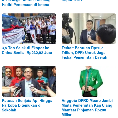
Hadiri Pertemuan di Istana
3,5 Ton Salak di Ekspor ke
Terkait Bantuan Rp20,5
China Senilai Rp232,92 Juta
Triliun, DPR: Untuk Jaga
Fiskal Pemerintah Daerah
Ratusan Senjata Api Hingga
Anggota DPRD Muaro Jambi
Narkoba Ditemukan di
Minta Pemerintah Kaji Ulang
Sekolah
Manfaat Pinjaman Rp200
Miliar