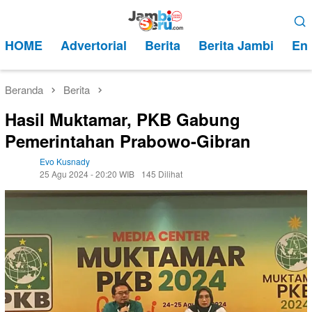
Loncat
Menu
ke
Mobile
HOME
Advertorial
Berita
Berita Jambi
Ent
konten
Beranda
Berita
Hasil Muktamar, PKB Gabung
Pemerintahan Prabowo-Gibran
Evo Kusnady
25 Agu 2024 - 20:20 WIB
145 Dilihat