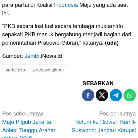
para partai di Koalisi
Indonesia
Maju yang ada saat
ini.
“PKB secara institusi secara lembaga muktamirin
sepakati PKB masuk bergabung menjadi bagian dari
pemerintahan Prabowo-Gibran,” katanya.
(uda)
Sumber:
Jambi
.iNews.id
partai pkb
prabowo gibran
SEBARKAN
Navigasi
Pos sebelumnya
Pos berikutnya
pos
Maju Pilgub Jakarta,
Ketum ke Ridwan Kamil-
Anies: Tunggu Arahan
Suswono: Jangan Korupsi