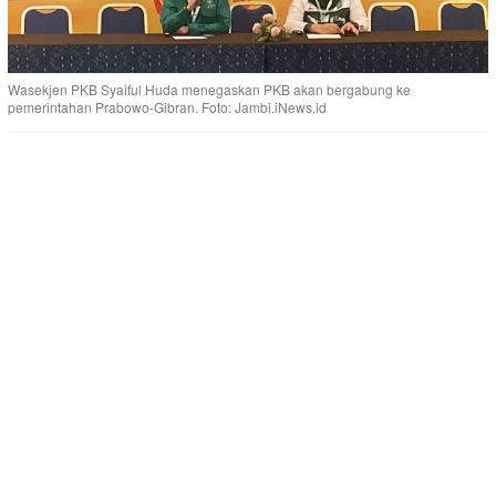
Wasekjen PKB Syaiful Huda menegaskan PKB akan bergabung ke
pemerintahan Prabowo-Gibran. Foto: Jambi.iNews.id