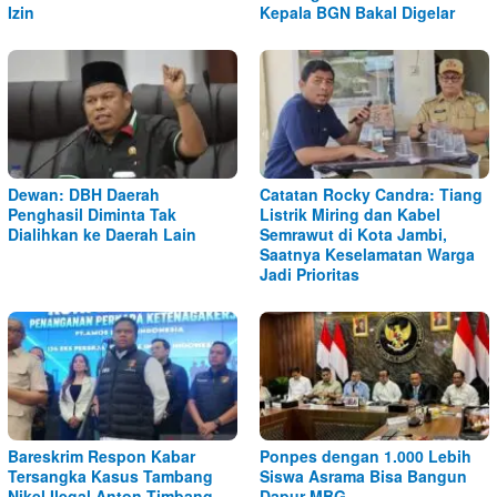
Izin
Kepala BGN Bakal Digelar
Dewan: DBH Daerah
Catatan Rocky Candra: Tiang
Penghasil Diminta Tak
Listrik Miring dan Kabel
Dialihkan ke Daerah Lain
Semrawut di Kota Jambi,
Saatnya Keselamatan Warga
Jadi Prioritas
Bareskrim Respon Kabar
Ponpes dengan 1.000 Lebih
Tersangka Kasus Tambang
Siswa Asrama Bisa Bangun
Nikel Ilegal Anton Timbang
Dapur MBG