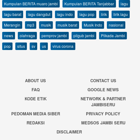
Kumpulan BERITA muaro jambi
Kumpulan BERITA Tanjabbar
lagu
lagu barat
lagu dangdut
lagu indo
lagu pop
lirik
lirik lagu
Merangin
mp3
musik
musik barat
Musik Indo
nasional
news
olahraga
pemprov jambi
pilgub jambi
Pilkada Jambi
pop
situs
sv
us
virus corona
ABOUT US
CONTACT US
FAQ
GOOGLE NEWS
KODE ETIK
NETWORK & PARTNER
JAMBISERU
PEDOMAN MEDIA SIBER
PRIVACY POLICY
REDAKSI
MEDSOS JAMBI SERU
DISCLAIMER