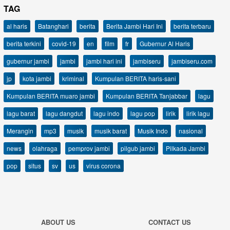
TAG
al haris
Batanghari
berita
Berita Jambi Hari Ini
berita terbaru
berita terkini
covid-19
en
film
fr
Gubernur Al Haris
gubernur jambi
jambi
jambi hari ini
jambiseru
jambiseru.com
jp
kota jambi
kriminal
Kumpulan BERITA haris-sani
Kumpulan BERITA muaro jambi
Kumpulan BERITA Tanjabbar
lagu
lagu barat
lagu dangdut
lagu indo
lagu pop
lirik
lirik lagu
Merangin
mp3
musik
musik barat
Musik Indo
nasional
news
olahraga
pemprov jambi
pilgub jambi
Pilkada Jambi
pop
situs
sv
us
virus corona
ABOUT US
CONTACT US