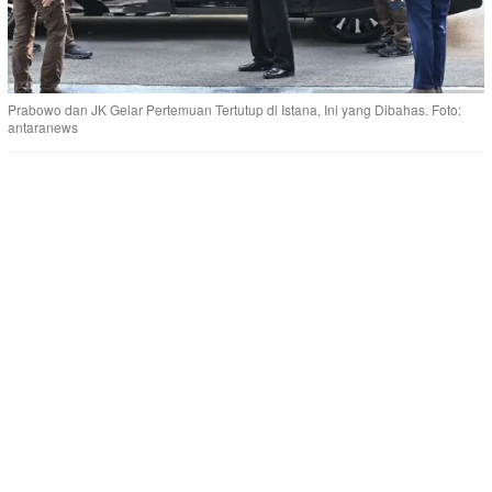
Prabowo dan JK Gelar Pertemuan Tertutup di Istana, Ini yang Dibahas. Foto:
antaranews