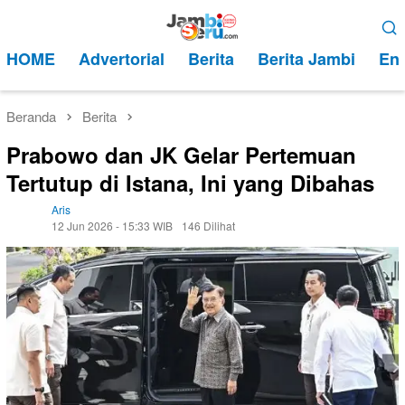
Loncat
Menu
ke
Mobile
HOME
Advertorial
Berita
Berita Jambi
Ent
konten
Beranda
Berita
Prabowo dan JK Gelar Pertemuan
Tertutup di Istana, Ini yang Dibahas
Aris
12 Jun 2026 - 15:33 WIB
146 Dilihat