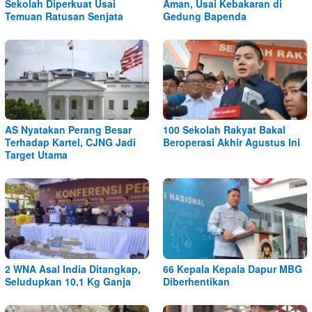
Sekolah Diperkuat Usai
Aman, Usai Kebakaran di
Temuan Ratusan Senjata
Gedung Bapenda
AS Nyatakan Perang Besar
100 Sekolah Rakyat Bakal
Terhadap Kartel, CJNG Jadi
Beroperasi Akhir Agustus Ini
Target Utama
2 WNA Asal India Ditangkap,
66 Kepala Kepala Dapur MBG
Seludupkan 10,1 Kg Ganja
Diberhentikan