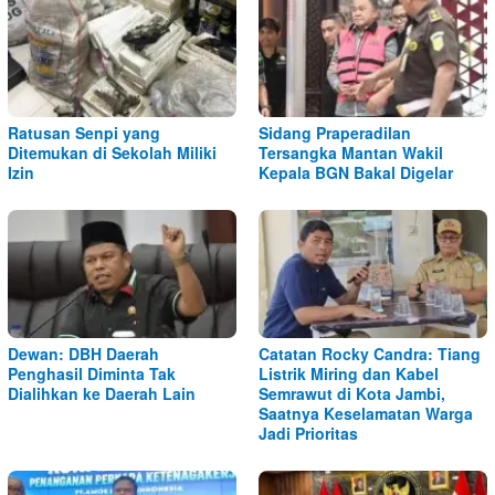
Ratusan Senpi yang
Sidang Praperadilan
Ditemukan di Sekolah Miliki
Tersangka Mantan Wakil
Izin
Kepala BGN Bakal Digelar
Dewan: DBH Daerah
Catatan Rocky Candra: Tiang
Penghasil Diminta Tak
Listrik Miring dan Kabel
Dialihkan ke Daerah Lain
Semrawut di Kota Jambi,
Saatnya Keselamatan Warga
Jadi Prioritas