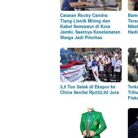
Catatan Rocky Candra:
Bare
Tiang Listrik Miring dan
Ters
Kabel Semrawut di Kota
Nike
Jambi, Saatnya Keselamatan
Hadi
Warga Jadi Prioritas
3,5 Ton Salak di Ekspor ke
Terk
China Senilai Rp232,92 Juta
Tril
Fisk