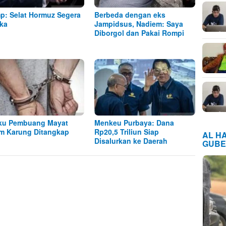
p: Selat Hormuz Segera
Berbeda dengan eks
ka
Jampidsus, Nadiem: Saya
Diborgol dan Pakai Rompi
ku Pembuang Mayat
Menkeu Purbaya: Dana
m Karung Ditangkap
Rp20,5 Triliun Siap
AL H
Disalurkan ke Daerah
GUBE