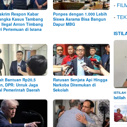
-
FIL
skrim Respon Kabar
Ponpes dengan 1.000 Lebih
-
TEK
angka Kasus Tambang
Siswa Asrama Bisa Bangun
l Ilegal Anton Timbang
Dapur MBG
ri Pertemuan di Istana
ISTI
ait Bantuan Rp20,5
Ratusan Senjata Api Hingga
iun, DPR: Untuk Jaga
Narkoba Ditemukan di
al Pemerintah Daerah
Sekolah
ISTILA
Istila