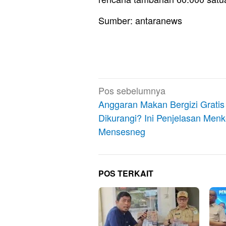
Sumber: antaranews
Navigasi
Pos sebelumnya
pos
Anggaran Makan Bergizi Gratis
Dikurangi? Ini Penjelasan Men
Mensesneg
POS TERKAIT