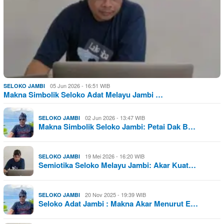
05 Jun 2026 - 16:51 WIB
SELOKO JAMBI
Makna Simbolik Seloko Adat Melayu Jambi …
02 Jun 2026 - 13:47 WIB
SELOKO JAMBI
Makna Simbolik Seloko Jambi: Petai Dak B…
19 Mei 2026 - 16:20 WIB
SELOKO JAMBI
Semiotika Seloko Melayu Jambi: Akar Kuat…
20 Nov 2025 - 19:39 WIB
SELOKO JAMBI
Seloko Adat Jambi : Makna Akar Menurut E…