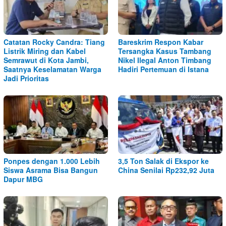
Catatan Rocky Candra: Tiang
Bareskrim Respon Kabar
Listrik Miring dan Kabel
Tersangka Kasus Tambang
Semrawut di Kota Jambi,
Nikel Ilegal Anton Timbang
Saatnya Keselamatan Warga
Hadiri Pertemuan di Istana
Jadi Prioritas
Ponpes dengan 1.000 Lebih
3,5 Ton Salak di Ekspor ke
Siswa Asrama Bisa Bangun
China Senilai Rp232,92 Juta
Dapur MBG