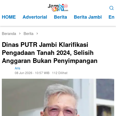
Loncat
Menu
ke
Mobile
HOME
Advertorial
Berita
Berita Jambi
Ent
konten
Beranda
Berita
Dinas PUTR Jambi Klarifikasi
Pengadaan Tanah 2024, Selisih
Anggaran Bukan Penyimpangan
Aris
08 Jun 2026 - 10:57 WIB
112 Dilihat