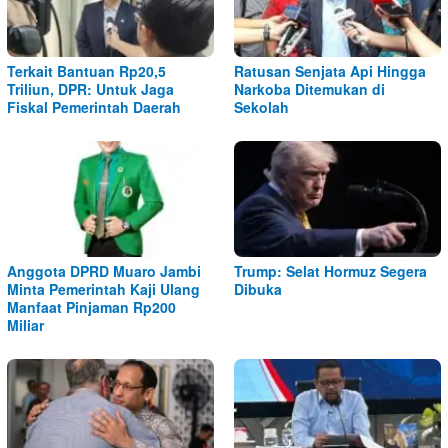
Terkait Bantuan Rp20,5
Ratusan Senjata Api Hingga
Triliun, DPR: Untuk Jaga
Narkoba Ditemukan di
Fiskal Pemerintah Daerah
Sekolah
Anggota DPRD Muaro Jambi
Trump: Selat Hormuz Segera
Minta Pemerintah Kaji Ulang
Dibuka
Manfaat Pinjaman Rp200
Miliar