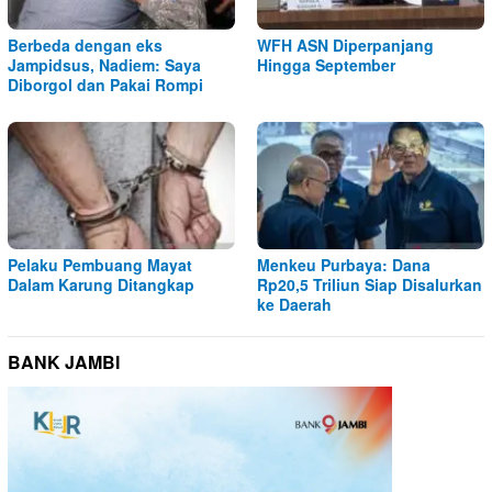
Berbeda dengan eks
WFH ASN Diperpanjang
Jampidsus, Nadiem: Saya
Hingga September
Diborgol dan Pakai Rompi
Pelaku Pembuang Mayat
Menkeu Purbaya: Dana
Dalam Karung Ditangkap
Rp20,5 Triliun Siap Disalurkan
ke Daerah
BANK JAMBI