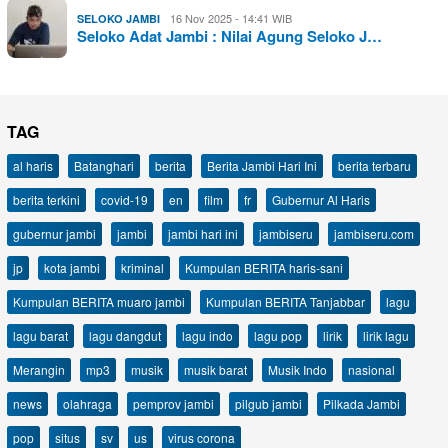
16 Nov 2025 - 14:41 WIB
SELOKO JAMBI
Seloko Adat Jambi : Nilai Agung Seloko J…
TAG
al haris
Batanghari
berita
Berita Jambi Hari Ini
berita terbaru
berita terkini
covid-19
en
film
fr
Gubernur Al Haris
gubernur jambi
jambi
jambi hari ini
jambiseru
jambiseru.com
jp
kota jambi
kriminal
Kumpulan BERITA haris-sani
Kumpulan BERITA muaro jambi
Kumpulan BERITA Tanjabbar
lagu
lagu barat
lagu dangdut
lagu indo
lagu pop
lirik
lirik lagu
Merangin
mp3
musik
musik barat
Musik Indo
nasional
news
olahraga
pemprov jambi
pilgub jambi
Pilkada Jambi
pop
situs
sv
us
virus corona