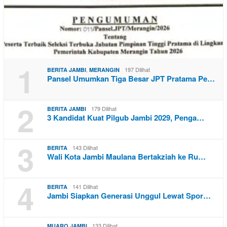
1
,
197 Dilihat
BERITA JAMBI
MERANGIN
Pansel Umumkan Tiga Besar JPT Pratama Pe…
2
179 Dilihat
BERITA JAMBI
3 Kandidat Kuat Pilgub Jambi 2029, Penga…
3
143 Dilihat
BERITA
Wali Kota Jambi Maulana Bertakziah ke Ru…
4
141 Dilihat
BERITA
Jambi Siapkan Generasi Unggul Lewat Spor…
133 Dilihat
MUARO JAMBI