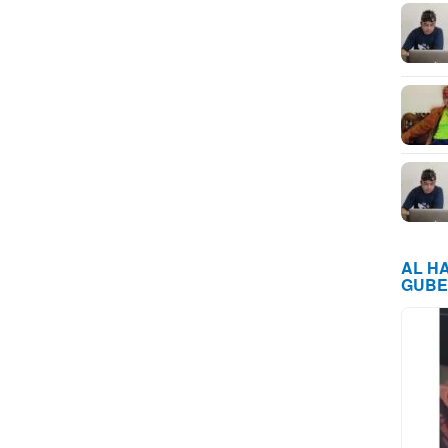
AL H
GUBE