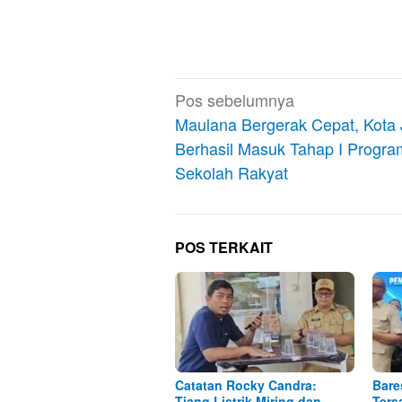
Navigasi
Pos sebelumnya
pos
Maulana Bergerak Cepat, Kota
Berhasil Masuk Tahap I Progra
Sekolah Rakyat
POS TERKAIT
Catatan Rocky Candra:
Bare
Tiang Listrik Miring dan
Ters