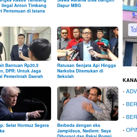
l Ilegal Anton Timbang
Dapur MBG
ri Pertemuan di Istana
ait Bantuan Rp20,5
Ratusan Senjata Api Hingga
iun, DPR: Untuk Jaga
Narkoba Ditemukan di
al Pemerintah Daerah
Sekolah
KANA
-
ADV
-
BER
-
BER
p: Selat Hormuz Segera
Berbeda dengan eks
-
OPI
ka
Jampidsus, Nadiem: Saya
Diborgol dan Pakai Rompi