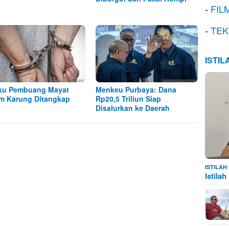
-
FIL
-
TEK
ISTI
ku Pembuang Mayat
Menkeu Purbaya: Dana
m Karung Ditangkap
Rp20,5 Triliun Siap
Disalurkan ke Daerah
ISTILA
Istila