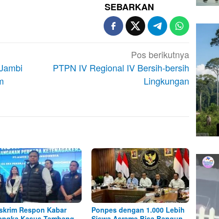
SEBARKAN
Pos berikutnya
 Jambi
PTPN IV Regional IV Bersih-bersih
m
Lingkungan
skrim Respon Kabar
Ponpes dengan 1.000 Lebih
angka Kasus Tambang
Siswa Asrama Bisa Bangun