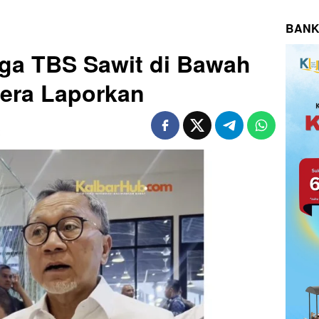
BANK
rga TBS Sawit di Bawah
gera Laporkan