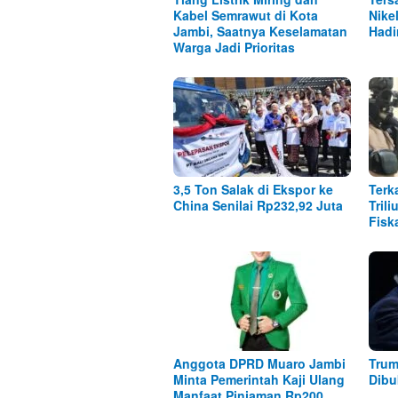
Kabel Semrawut di Kota
Nike
Jambi, Saatnya Keselamatan
Hadi
Warga Jadi Prioritas
3,5 Ton Salak di Ekspor ke
Terk
China Senilai Rp232,92 Juta
Tril
Fisk
Anggota DPRD Muaro Jambi
Trum
Minta Pemerintah Kaji Ulang
Dibu
Manfaat Pinjaman Rp200