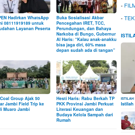
-
FIL
-
TEK
EN Hadirkan WhatsApp
Buka Sosialisasi Akbar
i 08111919189 untuk
Pencegahan IRET, TCC,
dahan Layanan Peserta
Perundungan, dan Bahaya
Narkoba di Bungo, Gubernur
ISTI
Al Haris: “Kalau anak-anakku
bisa jaga diri, 60% masa
depan sudah ada di tangan”
Coal Group Ajak 50
Hesti Haris: Rabu Berkah TP
ISTILA
Istila
jar Jambi Field Trip ke
PKK Provinsi Jambi Perkuat
i Muaro Jambi
Literasi Keuangan dan
Budaya Kelola Sampah dari
Rumah