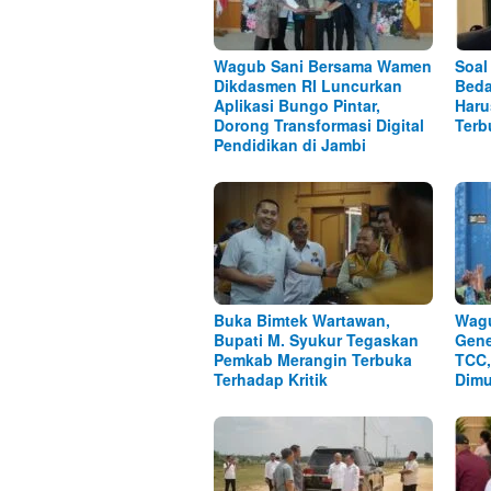
Wagub Sani Bersama Wamen
Soal
Dikdasmen RI Luncurkan
Beda
Aplikasi Bungo Pintar,
Haru
Dorong Transformasi Digital
Terb
Pendidikan di Jambi
Buka Bimtek Wartawan,
Wagu
Bupati M. Syukur Tegaskan
Gene
Pemkab Merangin Terbuka
TCC,
Terhadap Kritik
Dimu