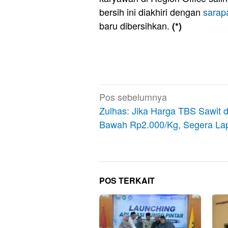
bersih ini diakhiri dengan
sarap
baru dibersihkan.
(*)
Navigasi
Pos sebelumnya
pos
Zulhas: Jika Harga TBS Sawit d
Bawah Rp2.000/Kg, Segera La
POS TERKAIT