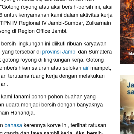
Gotong royong atau aksi bersih-bersih ini, aksi
 untuk kenyamanan kami dalam aktivitas kerja
PTPN IV Regional IV Jambi-Sumbar, Zulkarnain
yong di Region Office Jambi.
-bersih lingkungan ini diikuti ribuan karyawan
 yang tersebar di
provinsi Jambi
dan Sumatera
 gotong royong di lingkungan kerja. Gotong
membersihkan saluran atau selokan
air
mampet,
ngan terutama ruang kerja dengan melakukan
ari.
h kami tanami pohon-pohon buahan yang
dan udara menjadi bersih dengan banyaknya
nain Hariandja.
an
bahasa
kerennya korve ini, terlihat ratusan
g canda dan tawa sambil kerja. Aksi bersih-