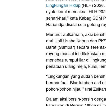
Lingkungan Hidup
(HLH) 2026. “
nyata kami memaknai HLH 2026
sehari-hari,” kata Kabag SDM 
Hariandja disela-sela gotong ro
Menurut Zulkarnain, aksi bersih
dari Unit Usaha Kebun dan PKS
Barat (Sumbar) secara serentak
royong massal ini difokuskan 
menebas rumput liar di lingku
penataan ulang meja, kursi, lem
“Lingkungan yang sudah bersi
bermanfaat. Biar tambah asri 
pohon-pohon hijau,” urai Zulkar
Dalam aksi bersih-bersih deng
karyawan di Region Office salin