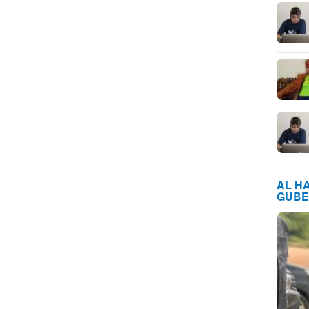
AL H
GUBE