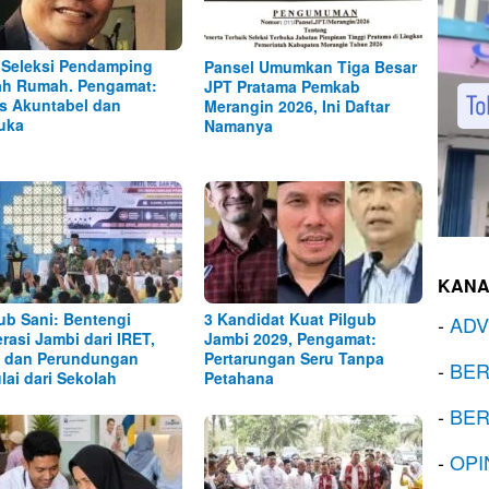
 Seleksi Pendamping
Pansel Umumkan Tiga Besar
h Rumah. Pengamat:
JPT Pratama Pemkab
s Akuntabel dan
Merangin 2026, Ini Daftar
uka
Namanya
KANA
b Sani: Bentengi
3 Kandidat Kuat Pilgub
-
ADV
rasi Jambi dari IRET,
Jambi 2029, Pengamat:
 dan Perundungan
Pertarungan Seru Tanpa
-
BER
lai dari Sekolah
Petahana
-
BER
-
OPI