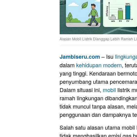
Alasan Mobil Listrik Dianggap Lebih Ramah 
– Isu
lingkung
Jambiseru.com
dalam
kehidupan modern
, teru
yang tinggi. Kendaraan bermotor
penyumbang utama pencemaran 
Dalam situasi ini,
mobil
listrik 
ramah lingkungan dibandingkan
tidak muncul tanpa alasan, me
penggunaan dan dampaknya terh
Salah satu alasan utama mobil 
tidak menghasilkan emisi gas 