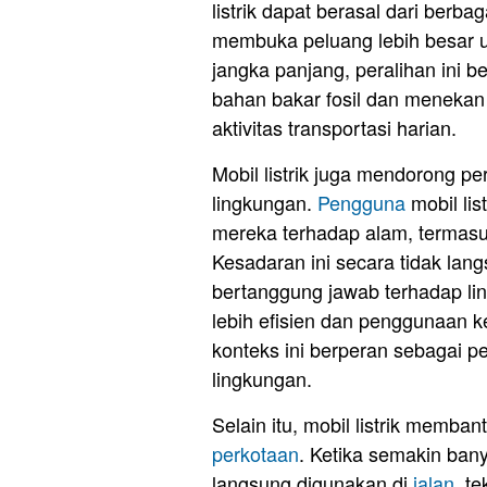
listrik dapat berasal dari berba
membuka peluang lebih besar u
jangka panjang, peralihan ini 
bahan bakar fosil dan menekan
aktivitas transportasi harian.
Mobil listrik juga mendorong p
lingkungan.
Pengguna
mobil lis
mereka terhadap alam, termasu
Kesadaran ini secara tidak la
bertanggung jawab terhadap li
lebih efisien dan penggunaan ke
konteks ini berperan sebagai 
lingkungan.
Selain itu, mobil listrik memba
perkotaan
. Ketika semakin ban
langsung digunakan di
jalan
, t