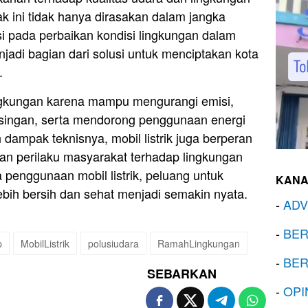
k ini tidak hanya dirasakan dalam jangka
usi pada perbaikan kondisi lingkungan dalam
enjadi bagian dari solusi untuk menciptakan kota
.
lingkungan karena mampu mengurangi emisi,
singan, serta mendorong penggunaan energi
n dampak teknisnya, mobil listrik juga berperan
n perilaku masyarakat terhadap lingkungan
penggunaan mobil listrik, peluang untuk
KANA
bih bersih dan sehat menjadi semakin nyata.
-
ADV
-
BER
p
MobilListrik
polusiudara
RamahLingkungan
-
BER
SEBARKAN
-
OPI