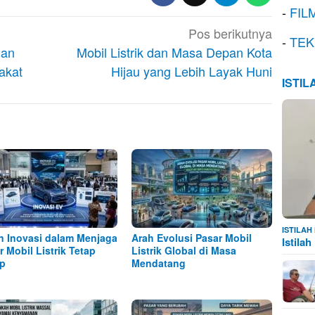
-
FIL
Pos berikutnya
-
TEK
dan
Mobil Listrik dan Masa Depan Kota
akat
Hijau yang Lebih Layak Huni
ISTI
ISTILA
n Inovasi dalam Menjaga
Arah Evolusi Pasar Mobil
Istila
r Mobil Listrik Tetap
Listrik Global di Masa
p
Mendatang