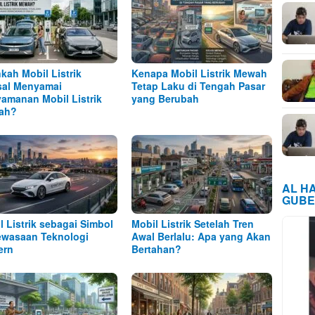
kah Mobil Listrik
Kenapa Mobil Listrik Mewah
al Menyamai
Tetap Laku di Tengah Pasar
amanan Mobil Listrik
yang Berubah
ah?
AL H
GUBE
l Listrik sebagai Simbol
Mobil Listrik Setelah Tren
wasaan Teknologi
Awal Berlalu: Apa yang Akan
ern
Bertahan?