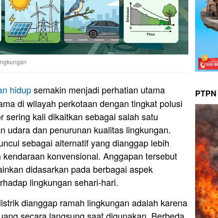
Lingkungan
an
hidup
semakin menjadi perhatian utama
PTPN 
tama di wilayah perkotaan dengan tingkat polusi
 sering kali dikaitkan sebagai salah satu
udara dan penurunan kualitas lingkungan.
muncul sebagai alternatif yang dianggap lebih
 kendaraan konvensional. Anggapan tersebut
lainkan didasarkan pada berbagai aspek
adap lingkungan sehari-hari.
listrik dianggap ramah lingkungan adalah karena
buang secara langsung saat digunakan. Berbeda