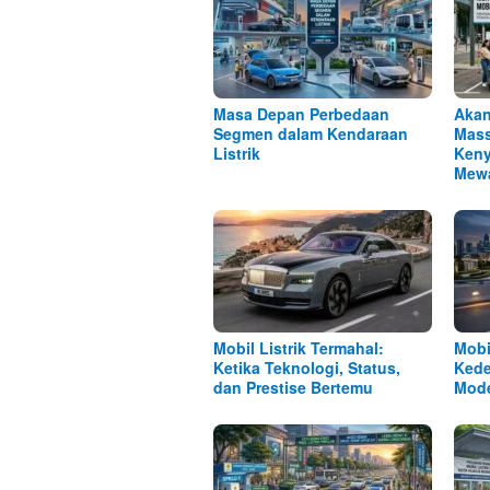
Masa Depan Perbedaan
Akan
Segmen dalam Kendaraan
Mass
Listrik
Keny
Mew
Mobil Listrik Termahal:
Mobi
Ketika Teknologi, Status,
Kede
dan Prestise Bertemu
Mod