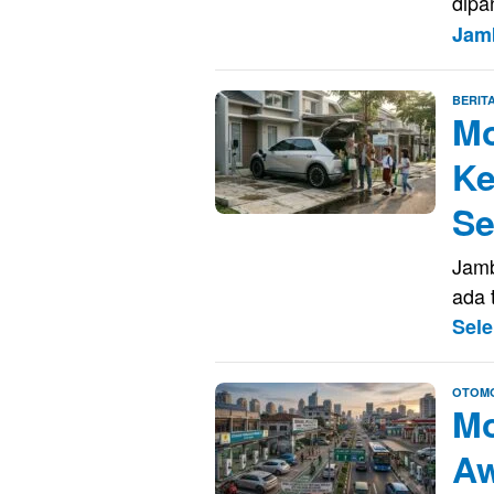
dipa
Jam
BERIT
Mo
Ke
Se
Jamb
ada 
Sel
OTOMO
Mo
Aw