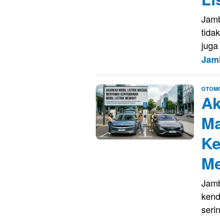
Jamb
tida
juga
Jam
OTOMO
Ak
Ma
Ke
M
Jamb
kend
seri