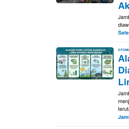
Ak
Jamb
diaw
Sel
OTOMO
Al
Di
Li
Jamb
menj
teru
Jam