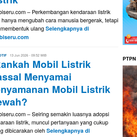
iseru.com – Perkembangan kendaraan listrik
k hanya mengubah cara manusia bergerak, tetapi
 membentuk ulang
Selengkapnya di
biseru.com
Evo
13 Jun 2026 - 09:52 WIB
TIF
PTPN 
ankah Mobil Listrik
Kusnady
ssal Menyamai
nyamanan Mobil Listrik
ewah?
iseru.com – Seiring semakin luasnya adopsi
araan listrik, muncul pertanyaan yang cukup
ng dibicarakan oleh
Selengkapnya di