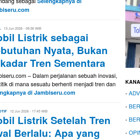
ndang sebagai
Selengkapnya di
biseru.com
Evo
13 Jun 2026 - 09:36 WIB
A
bil Listrik sebagai
Kusnady
butuhan Nyata, Bukan
kadar Tren Sementara
iseru.com – Dalam perjalanan sebuah inovasi,
KANA
titik di mana sesuatu berhenti menjadi tren dan
engkapnya di Jambiseru.com
-
ADV
-
BER
Evo
12 Jun 2026 - 17:45 WIB
TIF
bil Listrik Setelah Tren
Kusnady
-
BER
al Berlalu: Apa yang
-
OPI