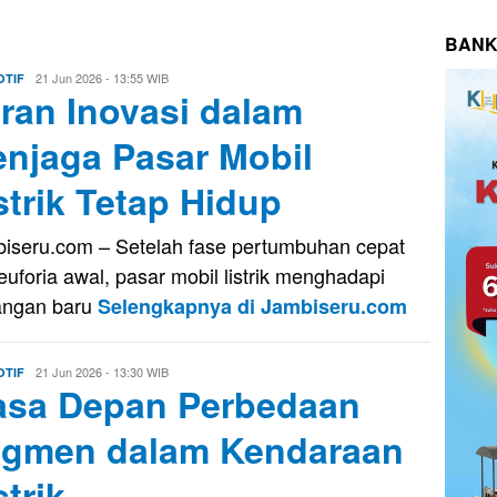
BANK
Evo
21 Jun 2026 - 13:55 WIB
TIF
ran Inovasi dalam
Kusnady
njaga Pasar Mobil
strik Tetap Hidup
iseru.com – Setelah fase pertumbuhan cepat
euforia awal, pasar mobil listrik menghadapi
angan baru
Selengkapnya di Jambiseru.com
Evo
21 Jun 2026 - 13:30 WIB
TIF
sa Depan Perbedaan
Kusnady
gmen dalam Kendaraan
strik