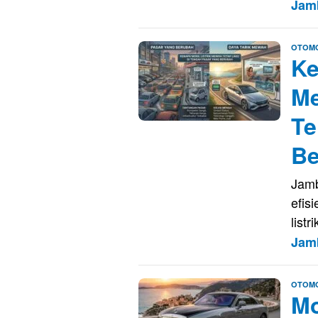
Jam
OTOMO
Ke
Me
Te
Be
Jamb
efis
list
Jam
OTOMO
Mo