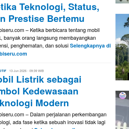
tika Teknologi, Status,
n Prestise Bertemu
iseru.com – Ketika berbicara tentang mobil
rik, banyak orang langsung membayangkan
iensi, penghematan, dan solusi
Selengkapnya di
biseru.com
Evo
13 Jun 2026 - 09:39 WIB
TIF
bil Listrik sebagai
Kusnady
mbol Kedewasaan
knologi Modern
iseru.com – Dalam perjalanan perkembangan
ologi, ada fase ketika sebuah inovasi tidak lagi