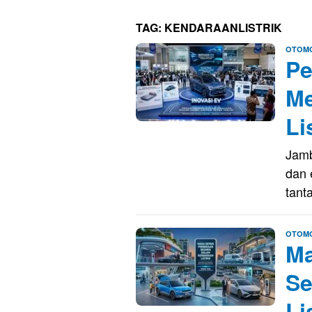
TAG:
KENDARAANLISTRIK
OTOMO
Pe
Me
Li
Jamb
dan 
tant
OTOMO
Ma
Se
Li