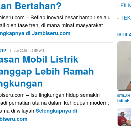
an Bertahan?
-
FIL
iseru.com – Setiap inovasi besar hampir selalu
-
TEK
ali oleh fase tren, di mana minat masyarakat
engkapnya di Jambiseru.com
ISTI
Evo
11 Jun 2026 - 12:55 WIB
TIF
asan Mobil Listrik
Kusnady
anggap Lebih Ramah
ngkungan
iseru.com – Isu lingkungan hidup semakin
ISTILA
Istila
adi perhatian utama dalam kehidupan modern,
tama di wilayah
Selengkapnya di
biseru.com