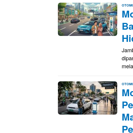
OTOMO
Mo
Ba
Hi
Jamb
dipa
mela
OTOMO
Mo
Pe
Ma
Pe