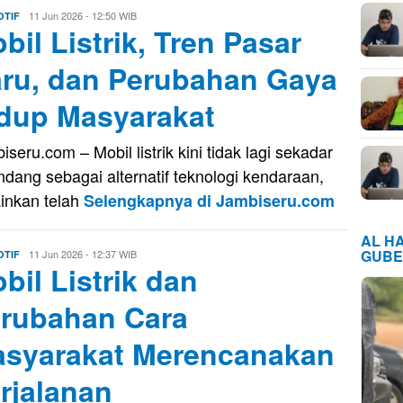
Evo
11 Jun 2026 - 12:50 WIB
TIF
bil Listrik, Tren Pasar
Kusnady
ru, dan Perubahan Gaya
dup Masyarakat
iseru.com – Mobil listrik kini tidak lagi sekadar
ndang sebagai alternatif teknologi kendaraan,
inkan telah
Selengkapnya di Jambiseru.com
AL H
GUBE
Evo
11 Jun 2026 - 12:37 WIB
TIF
bil Listrik dan
Kusnady
rubahan Cara
syarakat Merencanakan
rjalanan