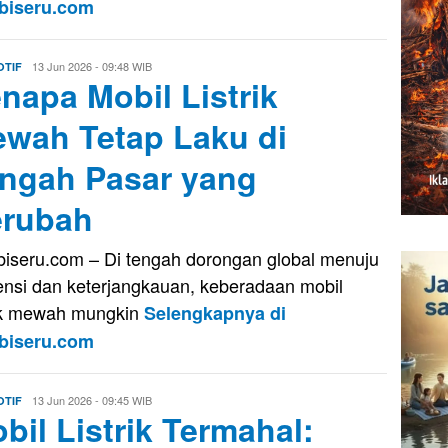
biseru.com
Evo
13 Jun 2026 - 09:48 WIB
TIF
napa Mobil Listrik
Kusnady
wah Tetap Laku di
ngah Pasar yang
rubah
iseru.com – Di tengah dorongan global menuju
iensi dan keterjangkauan, keberadaan mobil
rik mewah mungkin
Selengkapnya di
biseru.com
Evo
13 Jun 2026 - 09:45 WIB
TIF
bil Listrik Termahal:
Kusnady