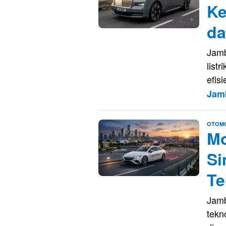
Ke
da
Jamb
list
efis
Jam
OTOMO
Mo
Si
Te
Jamb
tekn