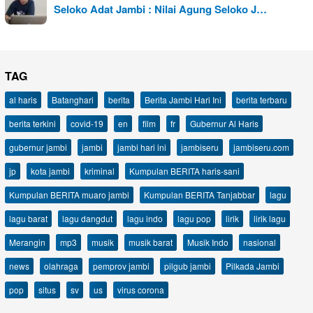
Seloko Adat Jambi : Nilai Agung Seloko J…
TAG
al haris
Batanghari
berita
Berita Jambi Hari Ini
berita terbaru
berita terkini
covid-19
en
film
fr
Gubernur Al Haris
gubernur jambi
jambi
jambi hari ini
jambiseru
jambiseru.com
jp
kota jambi
kriminal
Kumpulan BERITA haris-sani
Kumpulan BERITA muaro jambi
Kumpulan BERITA Tanjabbar
lagu
lagu barat
lagu dangdut
lagu indo
lagu pop
lirik
lirik lagu
Merangin
mp3
musik
musik barat
Musik Indo
nasional
news
olahraga
pemprov jambi
pilgub jambi
Pilkada Jambi
pop
situs
sv
us
virus corona