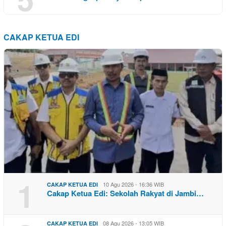
CAKAP KETUA EDI
1
10 Agu 2026 - 16:36 WIB
CAKAP KETUA EDI
Cakap Ketua Edi: Sekolah Rakyat di Jambi…
08 Agu 2026 - 13:05 WIB
CAKAP KETUA EDI