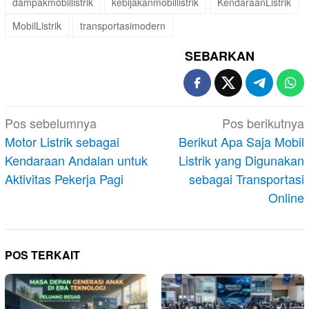
dampakmobillistrik
kebijakanmobillistrik
KendaraanListrik
MobilListrik
transportasimodern
SEBARKAN
Navigasi
Pos sebelumnya
Pos berikutnya
pos
Motor Listrik sebagai
Berikut Apa Saja Mobil
Kendaraan Andalan untuk
Listrik yang Digunakan
Aktivitas Pekerja Pagi
sebagai Transportasi
Online
POS TERKAIT