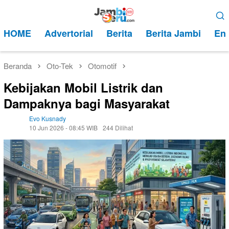
Loncat
Menu
ke
Mobile
HOME
Advertorial
Berita
Berita Jambi
Ent
konten
Beranda
Oto-Tek
Otomotif
Kebijakan Mobil Listrik dan
Dampaknya bagi Masyarakat
Evo Kusnady
10 Jun 2026 - 08:45 WIB
244 Dilihat