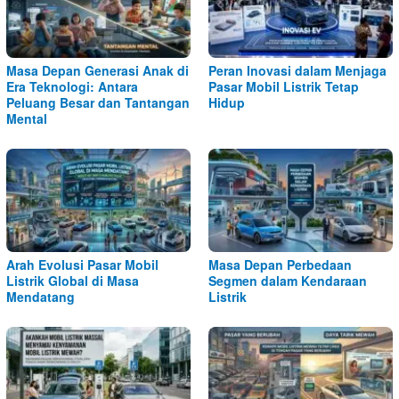
Masa Depan Generasi Anak di
Peran Inovasi dalam Menjaga
Era Teknologi: Antara
Pasar Mobil Listrik Tetap
Peluang Besar dan Tantangan
Hidup
Mental
Arah Evolusi Pasar Mobil
Masa Depan Perbedaan
Listrik Global di Masa
Segmen dalam Kendaraan
Mendatang
Listrik