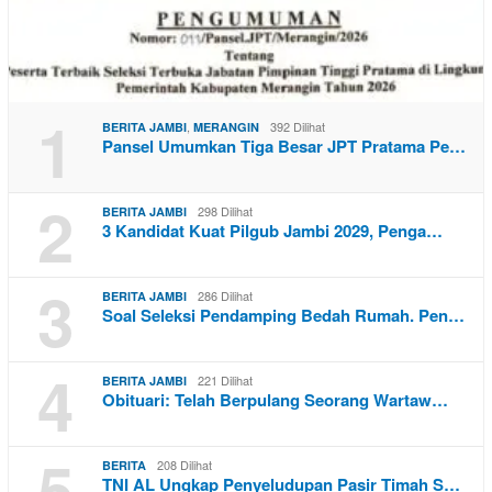
1
,
392 Dilihat
BERITA JAMBI
MERANGIN
Pansel Umumkan Tiga Besar JPT Pratama Pe…
2
298 Dilihat
BERITA JAMBI
3 Kandidat Kuat Pilgub Jambi 2029, Penga…
3
286 Dilihat
BERITA JAMBI
Soal Seleksi Pendamping Bedah Rumah. Pen…
4
221 Dilihat
BERITA JAMBI
Obituari: Telah Berpulang Seorang Wartaw…
5
208 Dilihat
BERITA
TNI AL Ungkap Penyeludupan Pasir Timah S…