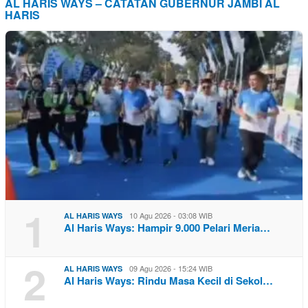
AL HARIS WAYS – CATATAN GUBERNUR JAMBI AL
HARIS
1
10 Agu 2026 - 03:08 WIB
AL HARIS WAYS
Al Haris Ways: Hampir 9.000 Pelari Meria…
2
09 Agu 2026 - 15:24 WIB
AL HARIS WAYS
Al Haris Ways: Rindu Masa Kecil di Sekol…