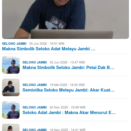
05 Jun 2026 - 16:51 WIB
SELOKO JAMBI
Makna Simbolik Seloko Adat Melayu Jambi …
02 Jun 2026 - 13:47 WIB
SELOKO JAMBI
Makna Simbolik Seloko Jambi: Petai Dak B…
19 Mei 2026 - 16:20 WIB
SELOKO JAMBI
Semiotika Seloko Melayu Jambi: Akar Kuat…
20 Nov 2025 - 19:39 WIB
SELOKO JAMBI
Seloko Adat Jambi : Makna Akar Menurut E…
16 Nov 2025 - 14:41 WIB
SELOKO JAMBI