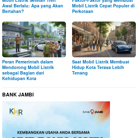
Mobil Listrik Setelah Tren
Faktor-Faktor yang Membuat
Awal Berlalu: Apa yang Akan
Mobil Listrik Cepat Populer di
Bertahan?
Perkotaan
Peran Pemerintah dalam
Saat Mobil Listrik Membuat
Mendorong Mobil Listrik
Hidup Kota Terasa Lebih
sebagai Bagian dari
Tenang
Kehidupan Kota
BANK JAMBI