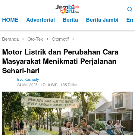
Loncat
Menu
ke
Mobile
HOME
Advertorial
Berita
Berita Jambi
Ent
konten
Beranda
Oto-Tek
Otomotif
Motor Listrik dan Perubahan Cara
Masyarakat Menikmati Perjalanan
Sehari-hari
Evo Kusnady
24 Mei 2026 - 17:10 WIB
185 Dilihat