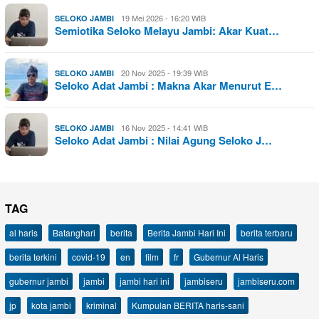
19 Mei 2026 - 16:20 WIB
SELOKO JAMBI
Semiotika Seloko Melayu Jambi: Akar Kuat…
20 Nov 2025 - 19:39 WIB
SELOKO JAMBI
Seloko Adat Jambi : Makna Akar Menurut E…
16 Nov 2025 - 14:41 WIB
SELOKO JAMBI
Seloko Adat Jambi : Nilai Agung Seloko J…
TAG
al haris
Batanghari
berita
Berita Jambi Hari Ini
berita terbaru
berita terkini
covid-19
en
film
fr
Gubernur Al Haris
gubernur jambi
jambi
jambi hari ini
jambiseru
jambiseru.com
jp
kota jambi
kriminal
Kumpulan BERITA haris-sani