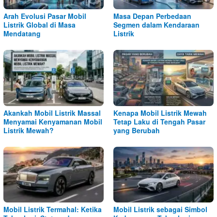
Arah Evolusi Pasar Mobil
Masa Depan Perbedaan
Listrik Global di Masa
Segmen dalam Kendaraan
Mendatang
Listrik
Akankah Mobil Listrik Massal
Kenapa Mobil Listrik Mewah
Menyamai Kenyamanan Mobil
Tetap Laku di Tengah Pasar
Listrik Mewah?
yang Berubah
Mobil Listrik Termahal: Ketika
Mobil Listrik sebagai Simbol