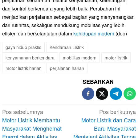
perjalanan sehari-hari melalui kenyamanan, ketenangan,
dan kontrol berkendara yang lebih baik. Perubahan ini
menjadikan perjalanan sebagai bagian yang menyenangkan
dari rutinitas, sekaligus mendukung mobilitas yang lebih
efisien dan berkelanjutan dalam
kehidupan modern
.(doo)
gaya hidup praktis
Kendaraan Listrik
kenyamanan berkendara
mobilitas modern
motor listrik
motor listrik harian
perjalanan harian
SEBARKAN
Navigasi
Pos sebelumnya
Pos berikutnya
pos
Motor Listrik Membantu
Motor Listrik dan Cara
Masyarakat Menghemat
Baru Masyarakat
Energi dalam Aktivitas
Menjalani Aktivitas Tanpa