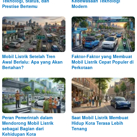
Teknologi, Status, dan
Kedewasaan Teknologi
Prestise Bertemu
Modern
Mobil Listrik Setelah Tren
Faktor-Faktor yang Membuat
Awal Berlalu: Apa yang Akan
Mobil Listrik Cepat Populer di
Bertahan?
Perkotaan
Peran Pemerintah dalam
Saat Mobil Listrik Membuat
Mendorong Mobil Listrik
Hidup Kota Terasa Lebih
sebagai Bagian dari
Tenang
Kehidupan Kota