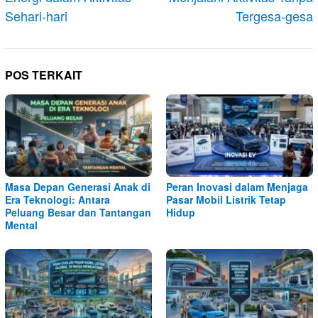
Sehari-hari
Tergesa-gesa
POS TERKAIT
Masa Depan Generasi Anak di
Peran Inovasi dalam Menjaga
Era Teknologi: Antara
Pasar Mobil Listrik Tetap
Peluang Besar dan Tantangan
Hidup
Mental