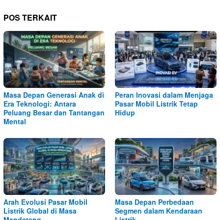
POS TERKAIT
Masa Depan Generasi Anak di
Peran Inovasi dalam Menjaga
Era Teknologi: Antara
Pasar Mobil Listrik Tetap
Peluang Besar dan Tantangan
Hidup
Mental
Arah Evolusi Pasar Mobil
Masa Depan Perbedaan
Listrik Global di Masa
Segmen dalam Kendaraan
Mendatang
Listrik