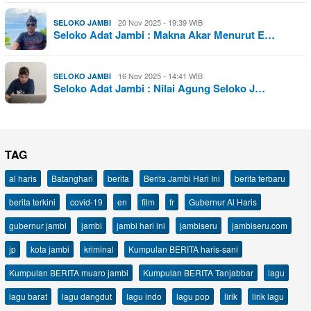
20 Nov 2025 - 19:39 WIB
SELOKO JAMBI
Seloko Adat Jambi : Makna Akar Menurut E…
16 Nov 2025 - 14:41 WIB
SELOKO JAMBI
Seloko Adat Jambi : Nilai Agung Seloko J…
TAG
al haris
Batanghari
berita
Berita Jambi Hari Ini
berita terbaru
berita terkini
covid-19
en
film
fr
Gubernur Al Haris
gubernur jambi
jambi
jambi hari ini
jambiseru
jambiseru.com
jp
kota jambi
kriminal
Kumpulan BERITA haris-sani
Kumpulan BERITA muaro jambi
Kumpulan BERITA Tanjabbar
lagu
lagu barat
lagu dangdut
lagu indo
lagu pop
lirik
lirik lagu