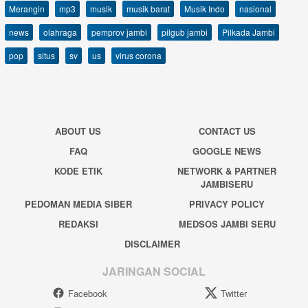
Merangin
mp3
musik
musik barat
Musik Indo
nasional
news
olahraga
pemprov jambi
pilgub jambi
Pilkada Jambi
pop
situs
sv
us
virus corona
ABOUT US
CONTACT US
FAQ
GOOGLE NEWS
KODE ETIK
NETWORK & PARTNER
JAMBISERU
PEDOMAN MEDIA SIBER
PRIVACY POLICY
REDAKSI
MEDSOS JAMBI SERU
DISCLAIMER
JARINGAN SOCIAL
Facebook
Twitter