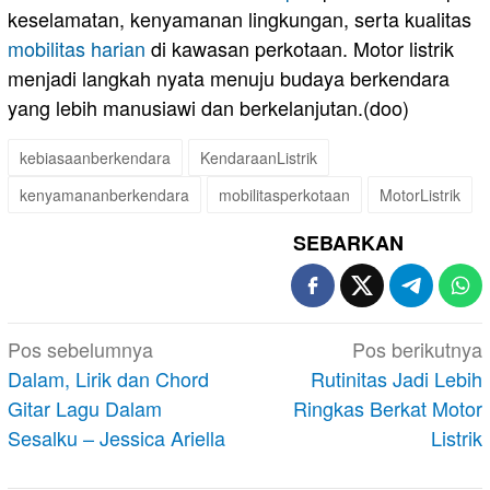
keselamatan, kenyamanan lingkungan, serta kualitas
mobilitas harian
di kawasan perkotaan. Motor listrik
menjadi langkah nyata menuju budaya berkendara
yang lebih manusiawi dan berkelanjutan.(doo)
kebiasaanberkendara
KendaraanListrik
kenyamananberkendara
mobilitasperkotaan
MotorListrik
SEBARKAN
Navigasi
Pos sebelumnya
Pos berikutnya
pos
Dalam, Lirik dan Chord
Rutinitas Jadi Lebih
Gitar Lagu Dalam
Ringkas Berkat Motor
Sesalku – Jessica Ariella
Listrik