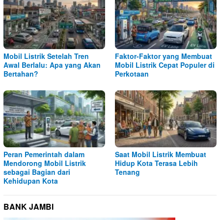
Mobil Listrik Setelah Tren
Faktor-Faktor yang Membuat
Awal Berlalu: Apa yang Akan
Mobil Listrik Cepat Populer di
Bertahan?
Perkotaan
Peran Pemerintah dalam
Saat Mobil Listrik Membuat
Mendorong Mobil Listrik
Hidup Kota Terasa Lebih
sebagai Bagian dari
Tenang
Kehidupan Kota
BANK JAMBI