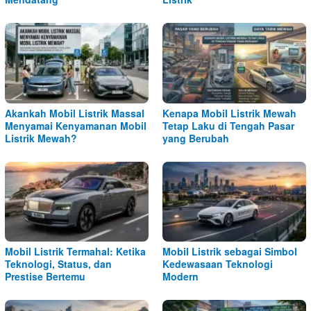
Akankah Mobil Listrik Massal
Kenapa Mobil Listrik Mewah
Menyamai Kenyamanan Mobil
Tetap Laku di Tengah Pasar
Listrik Mewah?
yang Berubah
Mobil Listrik Termahal: Ketika
Mobil Listrik sebagai Simbol
Teknologi, Status, dan
Kedewasaan Teknologi
Prestise Bertemu
Modern