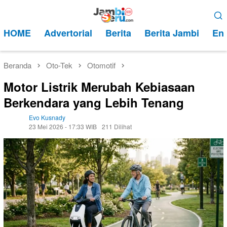
Loncat
Menu
ke
Mobile
HOME
Advertorial
Berita
Berita Jambi
Ent
konten
Beranda
Oto-Tek
Otomotif
Motor Listrik Merubah Kebiasaan
Berkendara yang Lebih Tenang
Evo Kusnady
23 Mei 2026 - 17:33 WIB
211 Dilihat