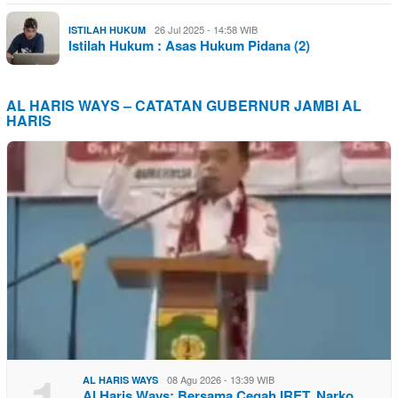
26 Jul 2025 - 14:58 WIB
ISTILAH HUKUM
Istilah Hukum : Asas Hukum Pidana (2)
AL HARIS WAYS – CATATAN GUBERNUR JAMBI AL
HARIS
08 Agu 2026 - 13:39 WIB
AL HARIS WAYS
Al Haris Ways: Bersama Cegah IRET, Narko…