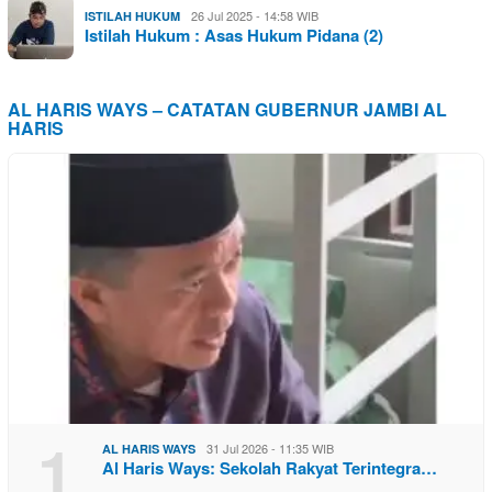
26 Jul 2025 - 14:58 WIB
ISTILAH HUKUM
Istilah Hukum : Asas Hukum Pidana (2)
AL HARIS WAYS – CATATAN GUBERNUR JAMBI AL
HARIS
1
31 Jul 2026 - 11:35 WIB
AL HARIS WAYS
Al Haris Ways: Sekolah Rakyat Terintegra…