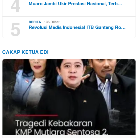
4
Muaro Jambi Ukir Prestasi Nasional, Terb…
5
136 Dilihat
BERITA
Revolusi Medis Indonesia! ITB Ganteng Ro…
CAKAP KETUA EDI