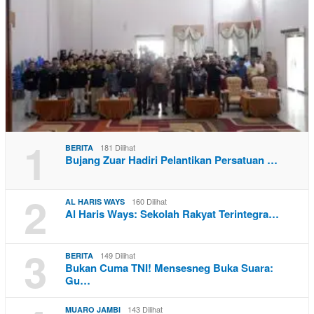
1
181 Dilihat
BERITA
Bujang Zuar Hadiri Pelantikan Persatuan …
2
160 Dilihat
AL HARIS WAYS
Al Haris Ways: Sekolah Rakyat Terintegra…
3
149 Dilihat
BERITA
Bukan Cuma TNI! Mensesneg Buka Suara:
Gu…
143 Dilihat
MUARO JAMBI