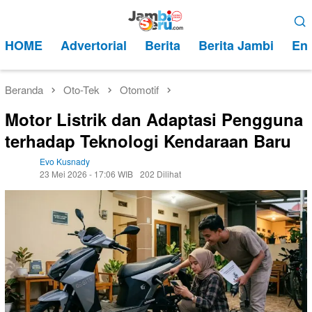
Loncat
Menu
ke
Mobile
HOME
Advertorial
Berita
Berita Jambi
Ent
konten
Beranda
Oto-Tek
Otomotif
Motor Listrik dan Adaptasi Pengguna
terhadap Teknologi Kendaraan Baru
Evo Kusnady
23 Mei 2026 - 17:06 WIB
202 Dilihat