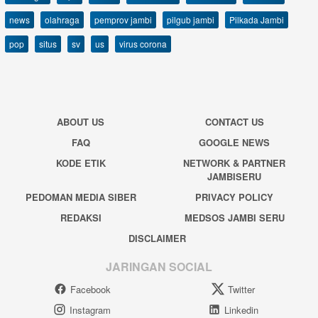
news
olahraga
pemprov jambi
pilgub jambi
Pilkada Jambi
pop
situs
sv
us
virus corona
ABOUT US
CONTACT US
FAQ
GOOGLE NEWS
KODE ETIK
NETWORK & PARTNER
JAMBISERU
PEDOMAN MEDIA SIBER
PRIVACY POLICY
REDAKSI
MEDSOS JAMBI SERU
DISCLAIMER
JARINGAN SOCIAL
Facebook
Twitter
Instagram
Linkedin