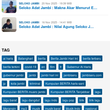
20 Nov 2025 - 19:39 WIB
SELOKO JAMBI
Seloko Adat Jambi : Makna Akar Menurut E…
16 Nov 2025 - 14:41 WIB
SELOKO JAMBI
Seloko Adat Jambi : Nilai Agung Seloko J…
TAG
al haris
Batanghari
berita
Berita Jambi Hari Ini
berita terbaru
berita terkini
covid-19
en
film
fr
Gubernur Al Haris
gubernur jambi
jambi
jambi hari ini
jambiseru
jambiseru.com
jp
kota jambi
kriminal
Kumpulan BERITA haris-sani
Kumpulan BERITA muaro jambi
Kumpulan BERITA Tanjabbar
lagu
lagu barat
lagu dangdut
lagu indo
lagu pop
lirik
lirik lagu
Merangin
mp3
musik
musik barat
Musik Indo
nasional