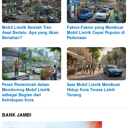
Mobil Listrik Setelah Tren
Faktor-Faktor yang Membuat
Awal Berlalu: Apa yang Akan
Mobil Listrik Cepat Populer di
Bertahan?
Perkotaan
Peran Pemerintah dalam
Saat Mobil Listrik Membuat
Mendorong Mobil Listrik
Hidup Kota Terasa Lebih
sebagai Bagian dari
Tenang
Kehidupan Kota
BANK JAMBI