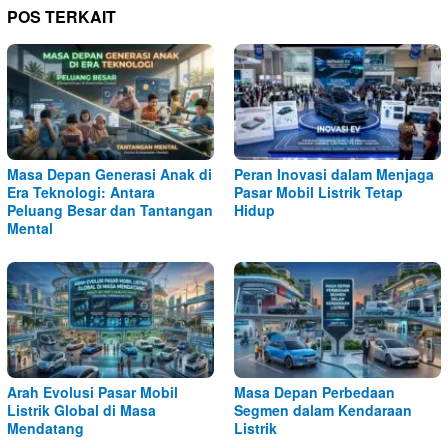
POS TERKAIT
Masa Depan Generasi Anak di
Peran Inovasi dalam Menjaga
Era Teknologi: Antara
Pasar Mobil Listrik Tetap
Peluang Besar dan Tantangan
Hidup
Mental
Arah Evolusi Pasar Mobil
Masa Depan Perbedaan
Listrik Global di Masa
Segmen dalam Kendaraan
Mendatang
Listrik