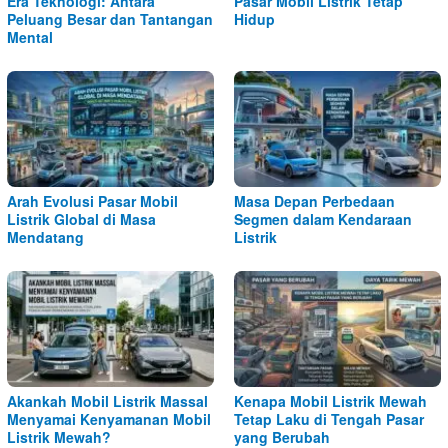
Era Teknologi: Antara
Pasar Mobil Listrik Tetap
Peluang Besar dan Tantangan
Hidup
Mental
Arah Evolusi Pasar Mobil
Masa Depan Perbedaan
Listrik Global di Masa
Segmen dalam Kendaraan
Mendatang
Listrik
Akankah Mobil Listrik Massal
Kenapa Mobil Listrik Mewah
Menyamai Kenyamanan Mobil
Tetap Laku di Tengah Pasar
Listrik Mewah?
yang Berubah