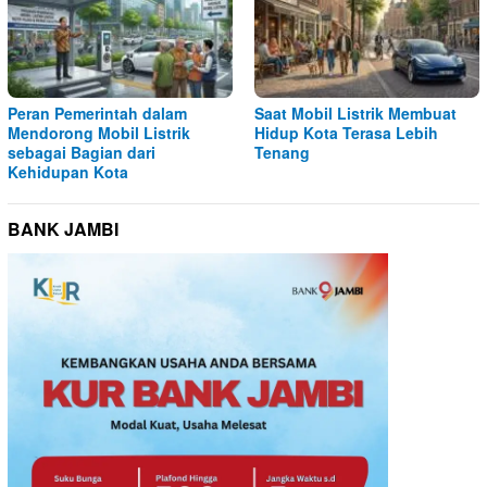
Peran Pemerintah dalam
Saat Mobil Listrik Membuat
Mendorong Mobil Listrik
Hidup Kota Terasa Lebih
sebagai Bagian dari
Tenang
Kehidupan Kota
BANK JAMBI