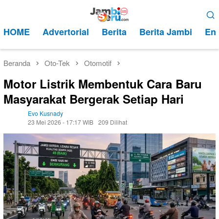
Loncat
Menu
ke
Mobile
HOME
Advertorial
Berita
Berita Jambi
Ent
konten
Beranda
Oto-Tek
Otomotif
Motor Listrik Membentuk Cara Baru
Masyarakat Bergerak Setiap Hari
Evo Kusnady
23 Mei 2026 - 17:17 WIB
209 Dilihat