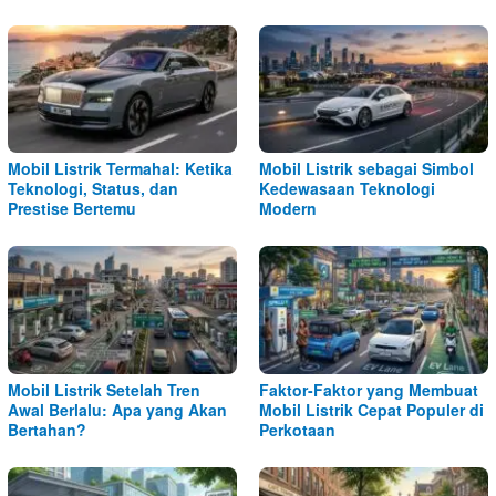
Mobil Listrik Termahal: Ketika
Mobil Listrik sebagai Simbol
Teknologi, Status, dan
Kedewasaan Teknologi
Prestise Bertemu
Modern
Mobil Listrik Setelah Tren
Faktor-Faktor yang Membuat
Awal Berlalu: Apa yang Akan
Mobil Listrik Cepat Populer di
Bertahan?
Perkotaan