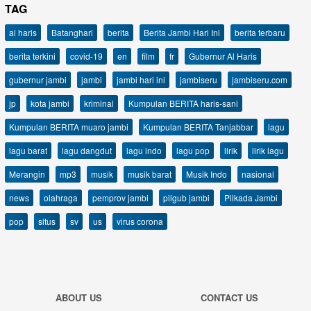
TAG
al haris
Batanghari
berita
Berita Jambi Hari Ini
berita terbaru
berita terkini
covid-19
en
film
fr
Gubernur Al Haris
gubernur jambi
jambi
jambi hari ini
jambiseru
jambiseru.com
jp
kota jambi
kriminal
Kumpulan BERITA haris-sani
Kumpulan BERITA muaro jambi
Kumpulan BERITA Tanjabbar
lagu
lagu barat
lagu dangdut
lagu indo
lagu pop
lirik
lirik lagu
Merangin
mp3
musik
musik barat
Musik Indo
nasional
news
olahraga
pemprov jambi
pilgub jambi
Pilkada Jambi
pop
situs
sv
us
virus corona
ABOUT US
CONTACT US