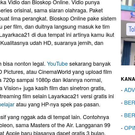
uka Vidio dan Bioskop Online. Vidio punya
series orisinal, sama siaran olahraga. Paket
 buat lima perangkat. Bioskop Online pake sistem
ibu per film, dan duitnya langsung masuk ke tim
 Layarkaca21 di dua tempat ini artinya kamu ikut
. Kualitasnya udah HD, suaranya jernih, dan
 bisa nonton legal.
YouTube
sekarang banyak
 Pictures, atau CinemaWorld yang upload film
KANA
nya 720p sampai 1080p dan iklannya normal,
 Vision+ juga kasih film dan sinetron gratis,
-
ADV
reaming film selain Layarkaca21 versi gratis ini
-
BER
pelajar
atau yang HP-nya spek pas-pasan.
-
BER
sif yang nggak ada di tempat lain. Contohnya
poleon, sama Masters of the Air. Langganan 99
-
OPI
kat Apple baru biasanya dapet gratis 3 bulan.