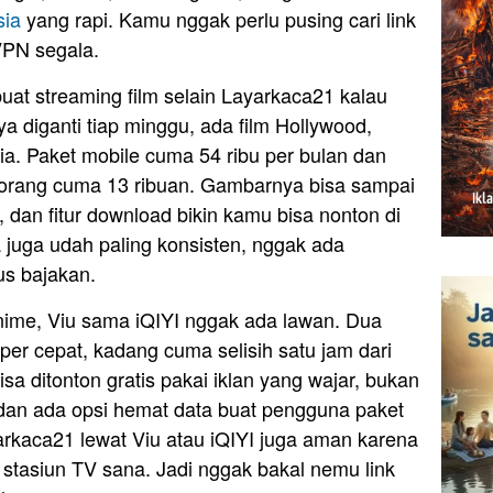
sia
yang rapi. Kamu nggak perlu pusing cari link
VPN segala.
 buat streaming film selain Layarkaca21 kalau
ya diganti tiap minggu, ada film Hollywood,
ia. Paket mobile cuma 54 ribu per bulan dan
r orang cuma 13 ribuan. Gambarnya bisa sampai
 dan fitur download bikin kamu bisa nonton di
a juga udah paling konsisten, nggak ada
us bajakan.
ime, Viu sama iQIYI nggak ada lawan. Dua
super cepat, kadang cuma selisih satu jam dari
isa ditonton gratis pakai iklan yang wajar, bukan
dan ada opsi hemat data buat pengguna paket
yarkaca21 lewat Viu atau iQIYI juga aman karena
stasiun TV sana. Jadi nggak bakal nemu link