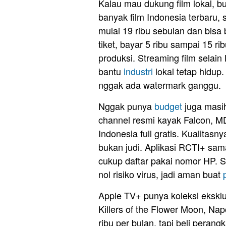
Kalau mau dukung film lokal, b
banyak film Indonesia terbaru, 
mulai 19 ribu sebulan dan bisa
tiket, bayar 5 ribu sampai 15 r
produksi. Streaming film selain
bantu
industri
lokal tetap hidup
nggak ada watermark ganggu.
Nggak punya
budget
juga masih
channel resmi kayak Falcon, MD
Indonesia full gratis. Kualitas
bukan judi. Aplikasi RCTI+ sama
cukup daftar pakai nomor HP. St
nol risiko virus, jadi aman buat
Apple TV+ punya koleksi eksklu
Killers of the Flower Moon, Na
ribu per bulan, tapi beli perang