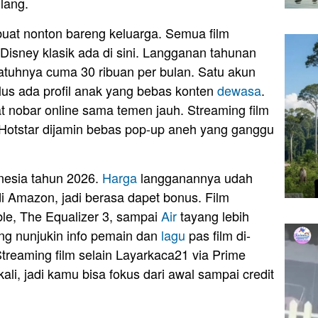
ilang.
buat nonton bareng keluarga. Semua film
 Disney klasik ada di sini. Langganan tahunan
jatuhnya cuma 30 ribuan per bulan. Satu akun
plus ada profil anak yang bebas konten
dewasa
.
t nobar online sama temen jauh. Streaming film
 Hotstar dijamin bebas pop-up aneh yang ganggu
onesia tahun 2026.
Harga
langganannya udah
di Amazon, jadi berasa dapet bonus. Film
le, The Equalizer 3, sampai
Air
tayang lebih
yang nunjukin info pemain dan
lagu
pas film di-
treaming film selain Layarkaca21 via Prime
ali, jadi kamu bisa fokus dari awal sampai credit