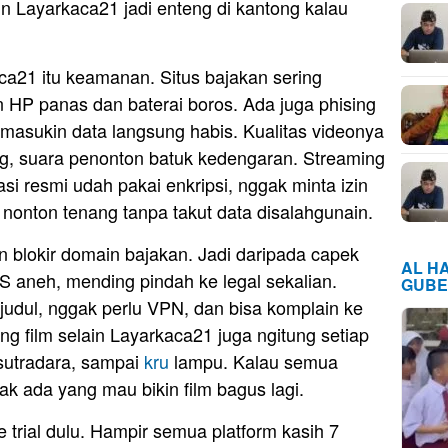
ain Layarkaca21 jadi enteng di kantong kalau
ca21 itu keamanan. Situs bajakan sering
in HP panas dan baterai boros. Ada juga phising
i masukin data langsung habis. Kualitas videonya
g, suara penonton batuk kedengaran. Streaming
asi resmi udah pakai enkripsi, nggak minta izin
 nonton tenang tanpa takut data disalahgunain.
n blokir domain bajakan. Jadi daripada capek
AL H
S aneh, mending pindah ke legal sekalian.
GUBE
 judul, nggak perlu VPN, dan bisa komplain ke
g film selain Layarkaca21 juga ngitung setiap
, sutradara, sampai
kru
lampu. Kalau semua
k ada yang mau bikin film bagus lagi.
 trial dulu. Hampir semua platform kasih 7