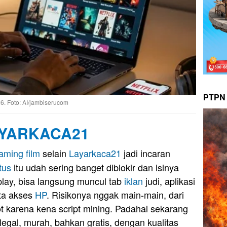
PTPN 
6. Foto: AI/jambiserucom
YARKACA21
eaming
film
selain
Layarkaca21
jadi incaran
tus
itu udah sering banget diblokir dan isinya
play, bisa langsung muncul tab
iklan
judi, aplikasi
nta akses
HP
. Risikonya nggak main-main, dari
t karena kena script mining. Padahal sekarang
egal, murah, bahkan gratis, dengan kualitas