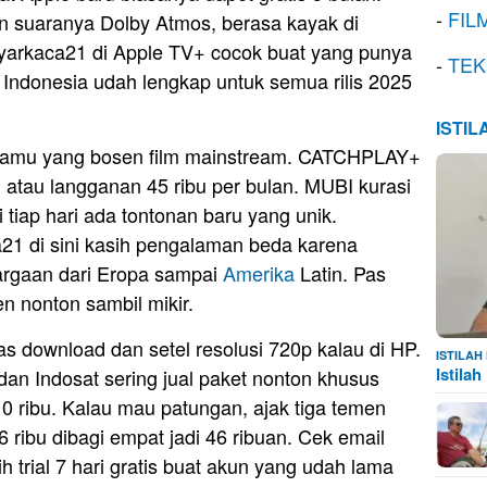
-
FIL
 suaranya Dolby Atmos, berasa kayak di
Layarkaca21 di Apple TV+ cocok buat yang punya
-
TEK
le Indonesia udah lengkap untuk semua rilis 2025
ISTI
amu yang bosen film mainstream. CATCHPLAY+
an atau langganan 45 ribu per bulan. MUBI kurasi
di tiap hari ada tontonan baru yang unik.
a21 di sini kasih pengalaman beda karena
rgaan dari Eropa sampai
Amerika
Latin. Pas
 nonton sambil mikir.
as download dan setel resolusi 720p kalau di HP.
ISTILA
Istila
dan Indosat sering jual paket nonton khusus
10 ribu. Kalau mau patungan, ajak tiga temen
6 ribu dibagi empat jadi 46 ribuan. Cek email
h trial 7 hari gratis buat akun yang udah lama