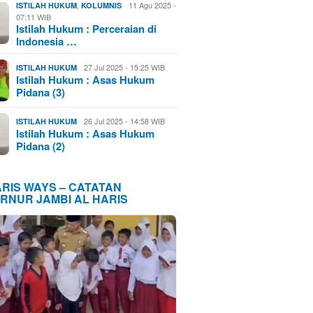
,
11 Agu 2025 -
ISTILAH HUKUM
KOLUMNIS
07:11 WIB
Istilah Hukum : Perceraian di
Indonesia …
27 Jul 2025 - 15:25 WIB
ISTILAH HUKUM
Istilah Hukum : Asas Hukum
Pidana (3)
26 Jul 2025 - 14:58 WIB
ISTILAH HUKUM
Istilah Hukum : Asas Hukum
Pidana (2)
ARIS WAYS – CATATAN
RNUR JAMBI AL HARIS