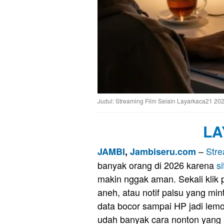
Judul: Streaming Film Selain Layarkaca21 202
LA
–
Str
JAMBI
,
Jambiseru.com
banyak orang di 2026 karena
si
makin nggak aman. Sekali klik 
aneh, atau notif palsu yang mi
data bocor sampai HP jadi lemo
udah banyak cara nonton yang l