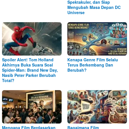
Spektakuler, dan Siap
Mengubah Masa Depan DC
Universe
Spoiler Alert! Tom Holland
Kenapa Genre Film Selalu
Akhirnya Buka Suara Soal
Terus Berkembang Dan
Spider-Man: Brand New Day,
Berubah?
Nasib Peter Parker Berubah
Total?
Mengapa Film Berdasarkan
Bagaimana Film