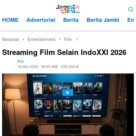
Loncat
Menu
ke
Mobile
HOME
Advertorial
Berita
Berita Jambi
Ent
konten
Beranda
Entertainment
Film
Streaming Film Selain IndoXXI 2026
Aris
18 Mei 2026 - 08:55 WIB
226 Dilihat