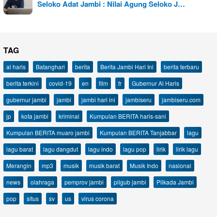
Seloko Adat Jambi : Nilai Agung Seloko J…
TAG
al haris
Batanghari
berita
Berita Jambi Hari Ini
berita terbaru
berita terkini
covid-19
en
film
fr
Gubernur Al Haris
gubernur jambi
jambi
jambi hari ini
jambiseru
jambiseru.com
jp
kota jambi
kriminal
Kumpulan BERITA haris-sani
Kumpulan BERITA muaro jambi
Kumpulan BERITA Tanjabbar
lagu
lagu barat
lagu dangdut
lagu indo
lagu pop
lirik
lirik lagu
Merangin
mp3
musik
musik barat
Musik Indo
nasional
news
olahraga
pemprov jambi
pilgub jambi
Pilkada Jambi
pop
situs
sv
us
virus corona