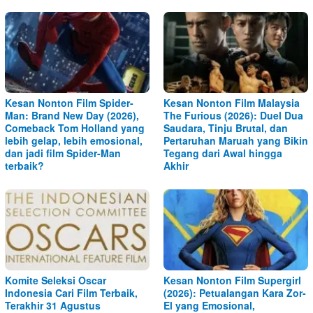
Kesan Nonton Film Spider-
Kesan Nonton Film Malaysia
Man: Brand New Day (2026),
The Furious (2026): Duel Dua
Comeback Tom Holland yang
Saudara, Tinju Brutal, dan
lebih gelap, lebih emosional,
Pertaruhan Maruah yang Bikin
dan jadi film Spider-Man
Tegang dari Awal hingga
terbaik?
Akhir
Komite Seleksi Oscar
Kesan Nonton Film Supergirl
Indonesia Cari Film Terbaik,
(2026): Petualangan Kara Zor-
Terakhir 31 Agustus
El yang Emosional,