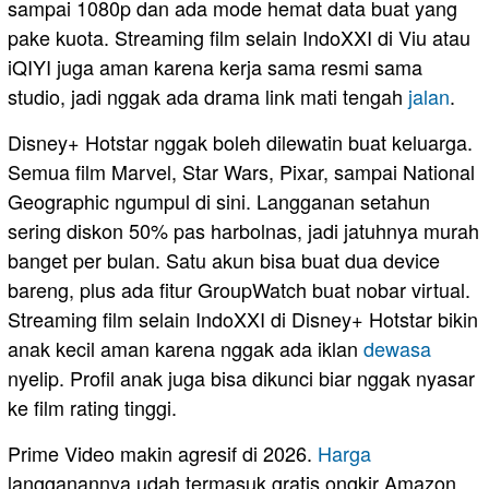
sampai 1080p dan ada mode hemat data buat yang
pake kuota. Streaming film selain IndoXXI di Viu atau
iQIYI juga aman karena kerja sama resmi sama
studio, jadi nggak ada drama link mati tengah
jalan
.
Disney+ Hotstar nggak boleh dilewatin buat keluarga.
Semua film Marvel, Star Wars, Pixar, sampai National
Geographic ngumpul di sini. Langganan setahun
sering diskon 50% pas harbolnas, jadi jatuhnya murah
banget per bulan. Satu akun bisa buat dua device
bareng, plus ada fitur GroupWatch buat nobar virtual.
Streaming film selain IndoXXI di Disney+ Hotstar bikin
anak kecil aman karena nggak ada iklan
dewasa
nyelip. Profil anak juga bisa dikunci biar nggak nyasar
ke film rating tinggi.
Prime Video makin agresif di 2026.
Harga
langganannya udah termasuk gratis ongkir Amazon,