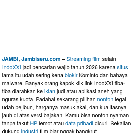
–
Streaming
film
selain
JAMBI
,
Jambiseru.com
IndoXXI
jadi pencarian wajib tahun 2026 karena
situs
lama itu udah sering kena
blokir
Kominfo dan bahaya
malware. Banyak orang kapok klik link IndoXXI tiba-
tiba diarahkan ke
iklan
judi atau aplikasi aneh yang
nguras kuota. Padahal sekarang pilihan
nonton
legal
udah bejibun, harganya masuk akal, dan kualitasnya
jauh di atas versi bajakan. Kamu bisa nonton nyaman
tanpa takut
HP
lemot atau
data pribadi
dicuri. Sekalian
dukung
industri
film biar nggak bangkrut.