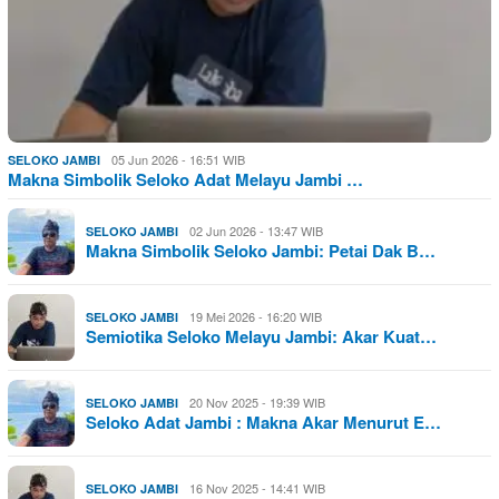
05 Jun 2026 - 16:51 WIB
SELOKO JAMBI
Makna Simbolik Seloko Adat Melayu Jambi …
02 Jun 2026 - 13:47 WIB
SELOKO JAMBI
Makna Simbolik Seloko Jambi: Petai Dak B…
19 Mei 2026 - 16:20 WIB
SELOKO JAMBI
Semiotika Seloko Melayu Jambi: Akar Kuat…
20 Nov 2025 - 19:39 WIB
SELOKO JAMBI
Seloko Adat Jambi : Makna Akar Menurut E…
16 Nov 2025 - 14:41 WIB
SELOKO JAMBI