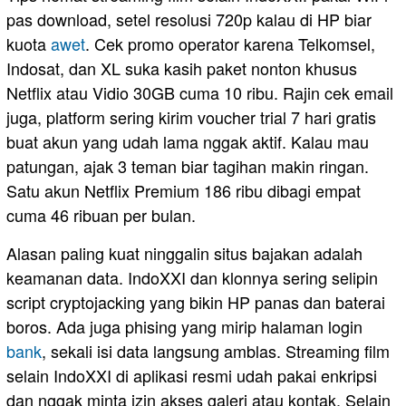
pas download, setel resolusi 720p kalau di HP biar
kuota
awet
. Cek promo operator karena Telkomsel,
Indosat, dan XL suka kasih paket nonton khusus
Netflix atau Vidio 30GB cuma 10 ribu. Rajin cek email
juga, platform sering kirim voucher trial 7 hari gratis
buat akun yang udah lama nggak aktif. Kalau mau
patungan, ajak 3 teman biar tagihan makin ringan.
Satu akun Netflix Premium 186 ribu dibagi empat
cuma 46 ribuan per bulan.
Alasan paling kuat ninggalin situs bajakan adalah
keamanan data. IndoXXI dan klonnya sering selipin
script cryptojacking yang bikin HP panas dan baterai
boros. Ada juga phising yang mirip halaman login
bank
, sekali isi data langsung amblas. Streaming film
selain IndoXXI di aplikasi resmi udah pakai enkripsi
dan nggak minta izin akses galeri atau kontak. Selain